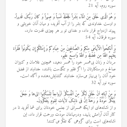
سوره روم، آیه 21
وَ هُوَ الَّذی خَلَقَ مِنَ الْمآءِ بَشَراً فَجَعَلَهُ نَسَباً وَ صِهْراً وَ کانَ رَبُّکَ قَدیراً.
و اوست خداوندی که بشر را از آب آفرید، و میان آنان خویشی و
پیوند ازدواج قرار داد، و خدای تو بر هر چیزی قدرت دارد.
سوره فرقان، آیه 54
وَ أَنکِحُواْ الْأَیَامَی مِنکم وَ الصَّالِحِینَ مِنْ عِبَادِکم وَ إِمَائکُم إِن یَکُونُواْ فُقَرَاءَ
یُغْنِهِمُ اللَّهُ مِن فَضْلِه وَ اللَّهُ وَاسِعٌ عَلِیم.
مردان و زنان بی‌همسر خود را همسر دهید، همچنین غلامان و کنیزان
صالح و درستکارتان را اگر فقیر و تنگدست باشند، خداوند از فضل
خود آنان را بی‌نیاز می‌سازد خداوند گشایش‌دهنده و آگاه است.
سوره نور آیه 32
وَ مِنْ آیاتِهِ اَنْ خَلَقَ لَکُمْ مِنْ اَنْفُسِکُمْ اَزْواجاً لِتَسْکُنُوا الی‌ها وَ جَعَلَ
بَیْنَکُمْ مَوَدَّةً وَ رَحْمَةً اِنَّ فی ذلِکَ لاَیات لِقوْم یَتَفَکَّرُونَ.
و از نشانه‌های او اینکه همسرانی از جنس خودتان برای شما آفرید تا در
کنار آنان آرامش یابید، ودرمیانتان مودّت ورحمت قرار داد. این
نشانه‌هایی است برای گروهی که تفکّر می‌کنند!