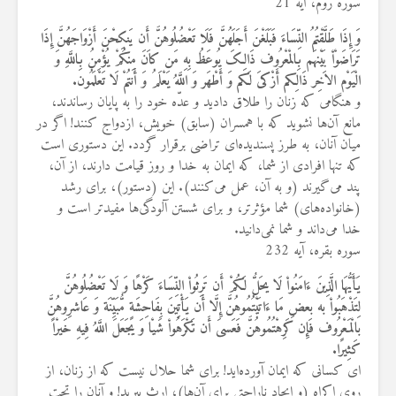
سوره روم، آیه 21
وَ إِذَا طَلَّقْتُمُ النِّسَاءَ فَبَلَغْنَ أَجَلَهُنَّ فَلَا تَعْضُلُوهُنَّ أَن یَنکِحْنَ أَزْوَاجَهُنَّ إِذَا
تَرَاضَوْاْ بَیْنهَم بِالمْعْرُوف ذَالِکَ یُوعَظُ بِهِ مَن کاَنَ مِنکُمْ یُؤْمِنُ بِاللَّهِ وَ
الْیَوْم الاَخِر ذَالِکم أَزْکیَ لَکم وَ أَطْهَر وَ اللَّهُ یَعْلَمُ وَ أَنتُمْ لَا تَعْلَمُون.
و هنگامی که زنان را طلاق دادید و عدّه خود را به پایان رساندند،
مانع آن‌ها نشوید که با همسران (سابق) خویش، ازدواج کنند! اگر در
میان آنان، به طرز پسندیده‌ای تراضی برقرار گردد. این دستوری است
که تنها افرادی از شما، که ایمان به خدا و روز قیامت دارند، از آن،
پند می‌گیرند (و به آن، عمل می‌کنند). این (دستور)، برای رشد
(خانواده‌های) شما مؤثرتر، و برای شستن آلودگی‌ها مفیدتر است و
خدا می‌داند و شما نمی‌دانید.
سوره بقره، آیه 232
یَأَیُّهَا الَّذِینَ ءَامَنُواْ لَا یحَلُّ لَکُمْ أَن تَرِثُواْ النِّسَاءَ کَرْهًا وَ لَا تَعْضُلُوهُنَّ
لِتَذْهَبُواْ به بعضِ مَا ءَاتَیْتُمُوهُنَّ إِلَّا أَن یَأْتِینَ بِفَاحِشَةٍ مُّبَیِّنَة وَ عَاشرِوهُنَّ
بالْمَعْرُوف فَإِن کَرِهْتُمُوهُنَّ فَعَسیَ أَن تَکْرَهُواْ شَیْا وَ یجَعَلَ اللَّهُ فِیهِ خَیرْاً
کَثِیرًا.
‌ای کسانی که ایمان آورده‌اید! برای شما حلال نیست که از زنان، از
روی اکراه (و ایجاد ناراحتی برای آن‌ها)، ارث ببرید! و آنان را تحت