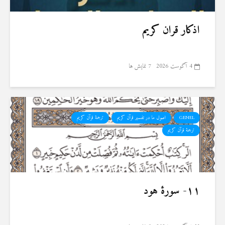
اذکار قران کریم
4 آگوست 2026
7 نمایش ها
GENEL
اصول ما در تفسیر قرآن کریم
ترجمهٔ قرآن کریم
ترجمۀ قرآن کریم
۱۱- سورهٔ هود