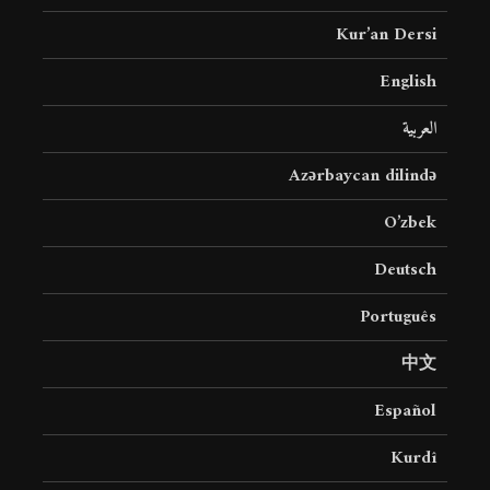
Kur’an Dersi
English
العربية
Azərbaycan dilində
O’zbek
Deutsch
Português
中文
Español
Kurdî