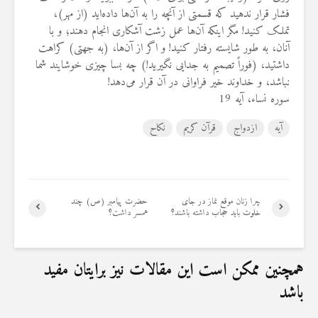
فشار قرار ندهید که قسمتی از آنچه را به آن‌ها داده‌اید (از مهر)،
تملک کنید! مگر اینکه آن‌ها عمل زشت آشکاری انجام دهند؛ و با
آنان، به طور شایسته رفتار کنید! و اگر از آن‌ها، (به جهتی) کراهت
داشتید، (فوراً تصمیم به جدایی نگیرید!) چه بسا چیزی خوشایند شما
نباشد، و خداوند خیر فراوانی در آن قرار می‌دهد!
سوره نساء، آیه 19
آیه
ازدواج
قرآن کریم
نکاح
چرا زنان موقع نماز در جای
حضرت پیامبر (ص) چند
خلوت باید حجاب داشته باشند؟
همسر داشت؟
همچنین ممکن است این مقالات نیز برایتان مفید
باشد