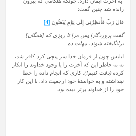
به آخرت ایمان دارد. چونکه هنگامی که بیرون
رانده شد چنین گفت:
قَالَ رَبِّ فَأَنظِرْنِي إِلَى يَوْمِ يُبْعَثُونَ
[4]
گفت پروردگارا پس مرا تا روزى كه [همگان‏]
برانگيخته شوند، مهلت ده‏
ابلیس چون از فرمان خدا سر پیچی کرد کافر شد،
نه به خاطر این که آخرت را یا وجود خداوند را انکار
کرده
(دقت کنیم!).
کاری که انجام داده را خطا
نپنداشته و به خواستۀ خود ارجعیت داد. با این کار
خود را از خداوند برتر دیده بود.