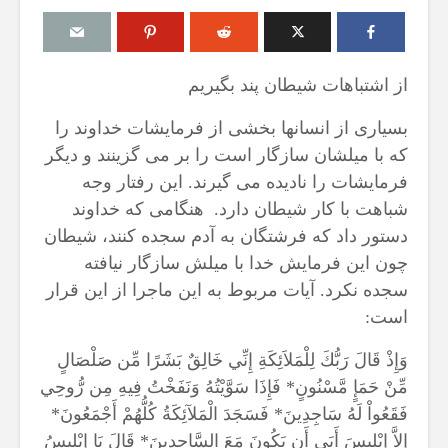
از اشتباهات شیطان پند بگیریم
بسیاری از انسانها بخشی از فرمایشات خداوند را
 زدن به
مقصود از «کتاب مکنون»
حكم ت
که با میلشان سازگار است را بر می گزینند و دیگر
دن مردان
در آیه ۷۸ سوره واقعه
مسّ 
مروه
حائض،
17 جولای 2026
فرمایشات را نادیده می گیرند. این رفتار وجه
بی‌وض
18 نمایش ها
شباهت با کار شیطان دارد. هنگامی که خداوند
6 آگوست 2026
آیا سوراخ کردن کشتی،
دستور داد که فرشتگان به آدم سجده کنند، شیطان
3 نمایش ها
اغ زن دیگری
کشتن آن نوجوان و ساختن
چون این فرمایش خدا با میلش سازگار نیافته
ا طلاق
دیوار، ارتباطی با علم غیبِ
اذکار 
سجده نکرد. آیات مربوط به این ماجرا از این قرار
باید کرد؟
آینده داشت؟
4 آگوست 2026
است:
8 جولای 2026
7 نمایش ها
23 نمایش ها
اهمیت
وَإِذْ قَالَ رَبُّكَ لِلْمَلاَئِكَةِ إِنِّي خَالِقٌ بَشَرًا مِّن صَلْصَالٍ
نی فردی
منظور از «وَفق» و حکم
اسلام
مِّنْ حَمَإٍ مَّسْنُونٍ* فَإِذَا سَوَّيْتُهُ وَنَفَخْتُ فِيهِ مِن رُّوحِي
 بکشد، حکم
ساختن یا درخواست آن
29 جولای 26
فَقَعُواْ لَهُ سَاجِدِينَ* فَسَجَدَ الْمَلآئِكَةُ كُلُّهُمْ أَجْمَعُونَ*
 او اجرا
4 جولای 2026
16 نمایش ها
15 نمایش ها
إِلاَّ إِبْلِيسَ أَبَى أَن يَكُونَ مَعَ السَّاجِدِينَ* قَالَ يَا إِبْلِيسُ