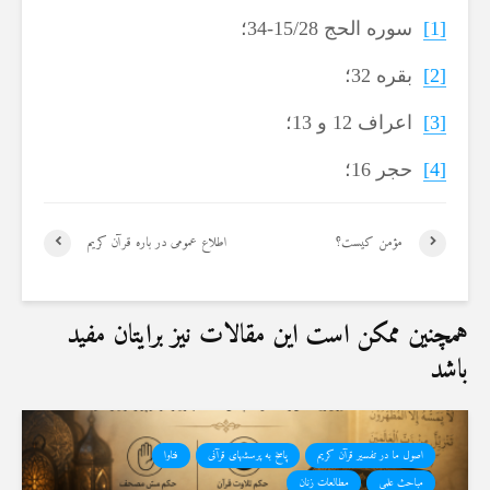
[1]
سوره الحج 15/28-34؛
[2]
بقره 32؛
[3]
اعراف 12 و 13؛
[4]
حجر 16؛
مؤمن کیست؟
اطلاع عمومی در باره قرآن کریم
همچنین ممکن است این مقالات نیز برایتان مفید
باشد
اصول ما در تفسیر قرآن کریم
پاسخ به پرسشهای قرآنی
فتاوا
مباحث علمی
مطالعات زنان