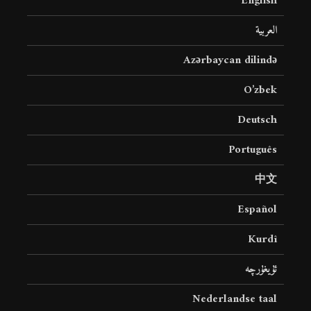
English
العربية
Azərbaycan dilində
O’zbek
Deutsch
Português
中文
Español
Kurdî
ئۇيغۇرچە
Nederlandse taal