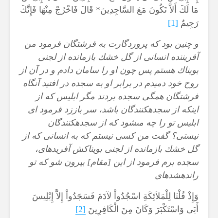
مَا لَكَ أَلاَّ تَكُونَ مَعَ السَّاجِدِينَ* قَالَ فَاخْرُجْ مِنْهَا فَإِنَّكَ
رَجِيمٌ
[1]
و چنين بود كه پروردگارت به فرشتگان فرمود من
آفريننده انسانى از گل خشك بازمانده از لجنى
بويناك هستم‏ پس چون او را سامان دادم و در آن از
روح خود دميدم در برابر او به سجده در افتيد آنگاه
فرشتگان همگى سجده بردند مگر ابليس كه از
اينكه از سجده‏كنندگان باشد، سر باززد فرمود اى
ابليس تو را چه مى‏شود كه از سجده‏كنندگان
نيستى؟ گفت من كسى نيستم كه به انسانى كه از
گل خشك بازمانده از لجنى بويناكش آفريده‏اى،
سجده برم‏ فرمود از اين [مقام] بيرون شو كه تو
رانده‏شده‏اى
وَإِذْ قُلْنَا لِلْمَلاَئِكَةِ اسْجُدُواْ لآدَمَ فَسَجَدُواْ إِلاَّ إِبْلِيسَ
أَبَى وَاسْتَكْبَرَ وَكَانَ مِنَ الْكَافِرِينَ
[2]