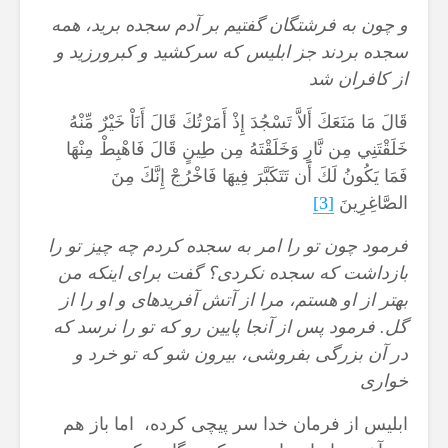
و چون به فرشتگان گفتيم بر آدم سجده بريد، همه
سجده بردند جز ابليس كه سركشيد و كبرورزيد و
از كافران شد
قَالَ مَا مَنَعَكَ أَلاَّ تَسْجُدَ إِذْ أَمَرْتُكَ قَالَ أَنَاْ خَيْرٌ مِّنْهُ
خَلَقْتَنِي مِن نَّارٍ وَخَلَقْتَهُ مِن طِينٍ قَالَ فَاهْبِطْ مِنْهَا
فَمَا يَكُونُ لَكَ أَن تَتَكَبَّرَ فِيهَا فَاخْرُجْ إِنَّكَ مِنَ
الصَّاغِرِينَ
[3]
فرمود چون تو را امر به سجده كردم چه چيز تو را
بازداشت كه سجده نكردى؟ گفت براى اينكه من
بهتر از او هستم، مرا از آتش آفريده‏اى و او را از
گل‏. فرمود پس از آنجا پايين رو كه تو را نرسد كه
در آن بزرگى بفروشى، بيرون شو كه تو خرد و
خوارى
ابلیس از فرمان خدا سر پیچی کرده، اما باز هم