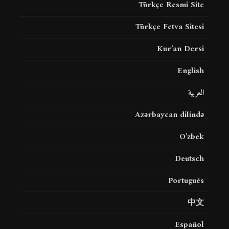
Türkçe Resmi Site
Türkçe Fetva Sitesi
Kur’an Dersi
English
العربية
Azərbaycan dilində
O’zbek
Deutsch
Português
中文
Español