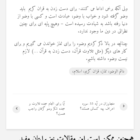
19 جولای 2026
ولی آنکه برخی اداعا می کنند- برای دست زدن به قران کریم باید
36 نمایش ها
وضو گرفته شود و خواب با وضو، عبادت است و کسی با وضو از
دنیا رفته باشد به شهادت رسیده است – وهیچ پایه ای برای چنین
نظراتی در دین ما وجود ندارد.
چنانچه در بالا ذکر کردیم وضوء را برای نماز خواندن می گیریم و برای
کار های دیگر (مثل تلاوت قرآن، دست زدن به قرآن …) لازم
نیست وضوء داشته باشیم.
دائم الوضو، نماز، قران کریم، اسلام،
متجاوزان در آیه 55 سوره
آیا برای انجام سجده تلاوت و
اعراف چه کسانی هستند؟
سجده شکر وضو گرفتن واجب
هست؟
همچنین ممکن است این مقالات نیز برایتان مفید