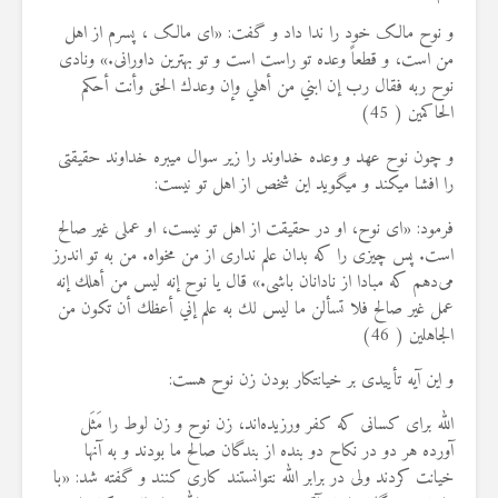
و نوح مالک خود را ندا داد و گفت: «ای مالک ، پسرم از اهل
من است، و قطعاً وعده تو راست است و تو بهترين داورانى.» ونادى
نوح ربه فقال رب إن ابني من أهلي وإن وعدك الحق وأنت أحكم
الحاكمين ( 45
)
و چون نوح عهد و وعده خداوند را زیر سوال میبره خداوند حقیقتی
را افشا میکند و میگوید این شخص از اهل تو نیست
:
فرمود: «اى نوح، او در حقيقت از اهل تو نيست، او عملی غیر صالح
است. پس چيزى را كه بدان علم ندارى از من مخواه. من به تو اندرز
مى‌دهم كه مبادا از نادانان باشى.» قال يا نوح إنه ليس من أهلك إنه
عمل غير صالح فلا تسألن ما ليس لك به علم إني أعظك أن تكون من
الجاهلين ( 46
)
و این آیه تأییدی بر خیانتکار بودن زن نوح هست
:
الله براى كسانى كه كفر ورزيده‌اند، زن نوح و زن لوط را مَثَل
آورده هر دو در نكاح دو بنده از بندگان صالح ما بودند و به آنها
خيانت كردند ولی در برابر الله نتوانستند كارى کنند و گفته شد: «با