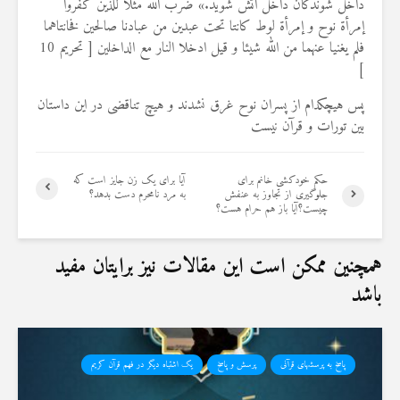
داخل شوندگان داخل آتش شويد.» ضرب الله مثلا للذين كفروا
إمرأة نوح و إمرأة لوط كانتا تحت عبدين من عبادنا صالحين فخانتاهما
فلم يغنيا عنهما من الله شيئا و قيل ادخلا النار مع الداخلين [ تحريم 10
]
پس هیچکدام از پسران نوح غرق نشدند و هیچ تناقضی در این داستان
بین تورات و قرآن نیست
حکم خودکشی خانم برای
آیا برای یک زن جایز است که
جلوگیری از تجاوز به عنفش
به مرد نامحرم دست بدهد؟
چیست؟آیا باز هم حرام هست؟
همچنین ممکن است این مقالات نیز برایتان مفید
باشد
پاسخ به پرسشهای قرآنی
پرسش و پاسخ
یک اشتباه دیگر در فهم قرآن کریم