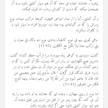
بياورد ، خداوند اجازه مي دهد که آن هم سوار کشتی بشود و به آن
نصیحت میکند که دست از کفرش بردارد اما قبول نمیکند
:
و آن کشتی، آنها را از میان امواجی همچون کوه‌ها حرکت میداد؛ نوح
پسرش را که در گوشه‌ای بود صدا زد: «پسرم! همراه ما سوار شو، و
با کافران مباش!»
وهي تجري بهم في موج كالجبال ونادى نوح ابنه وكان في معزل يا
بني اركب معنا ولا تكن مع الكافرين (11:42
)
گفت: «بزودی به کوهی پناه میبرم تا مرا از آب حفظ کند!» گفت:
«امروز هیچ نگهداری در برابر امر الله نیست؛ مگر آن کس را که او
رحم کند!» در این هنگام، موج در میان آن دو حایل شد؛ و او در
زمره غرق‌ شدگان قرار گرفت * قال سآوي إلى جبل يعصمني من
الماء قال لا عاصم اليوم من أمر الله إلا من رحم وحال بينهما الموج
فكان من المغرقين (11:43
)
اما نوح از روي جهالت ، وعده ای که خداوند به او داده بود را یاد
آور می کند که چون پسر من از اهل من است پس طبق وعده آن
هم باید سوار کشتی بشود حتی اگر ايمان نياورده باشد
: