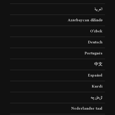
العربية
Azərbaycan dilində
O’zbek
Deutsch
Português
中文
Español
Kurdî
ئۇيغۇرچە
Nederlandse taal