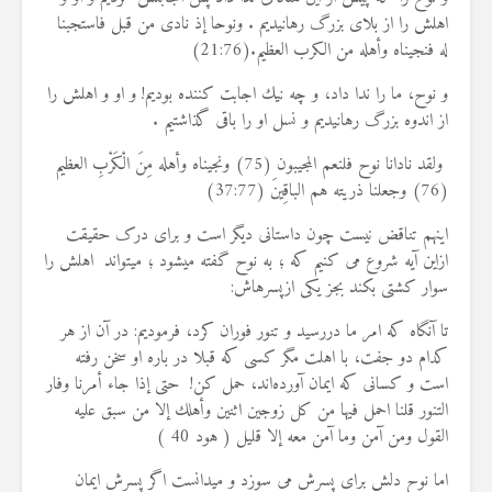
اهلش را از بلاى بزرگ رهانيديم . ونوحا إذ نادى من قبل فاستجبنا
له فنجيناه وأهله من الكرب العظيم.(21:76
)
و نوح، ما را ندا داد، و چه نيك اجابت ‌كننده بوديم! و او و اهلش را
از اندوه بزرگ رهانيديم و نسل او را باقى گذاشتيم .
ولقد نادانا نوح فلنعم المجيبون (75) ونجيناه وأهله مِنَ الْكَرْبِ العظيم
(76) وجعلنا ذريته هم الباقِينَ (37:77
)
اینهم تناقض نیست چون داستانی دیگر است و برای درک حقیقت
ازاین آیه شروع می کنیم که ؛ به نوح گفته میشود ؛ میتواند اهلش را
سوار کشتی بکند بجز یکی ازپسرهاش
:
تا آنگاه كه امر ما دررسيد و تنور فوران كرد، فرموديم: در آن از هر
کدام دو جفت، با اهلت مگر كسى كه قبلا در باره او سخن رفته
است و كسانى كه ايمان آورده‌اند، حمل كن! حتى إذا جاء أمرنا وفار
التنور قلنا احمل فيها من كل زوجين اثنين وأهلك إلا من سبق عليه
القول ومن آمن وما آمن معه إلا قليل ( هود 40
)
اما نوح دلش برای پسرش می سوزد و ميدانست اگر پسرش ايمان