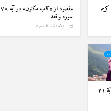
کریم
مقصود از «کتاب مکنون» در آیه ۷۸
سوره واقعه
17 جولای 2026
18 نمایش ها
کریم
مقصود از واژهٔ «نِسائِهِنَّ» در آیهٔ ۳۱