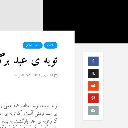
اعلانات
مباحث اخلاقی
توبه ی عبد ب
14 مارس 2017
667 نمایش ها
توبه: توب. توبه- مثاب همه بمعنی 
ی عبد فرقش آنست که توبه ی عب
آن و توبه ی خدا بازگشت به بنده 