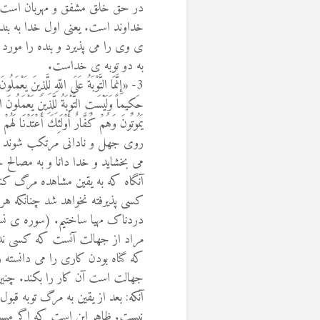
خداوند است. يعنی اول خدا به بنده
ی وی را می پذيرد و بنده را مورد 
به دو توبه ی خداست.
3- «إِنَّمَا التَّوْبَةُ عَلَى اللّهِ لِلَّذِينَ يَعْمَل
حَكِيماً وَلَيْسَتِ التَّوْبَةُ لِلَّذِينَ يَعْمَلُون
يَمُوتُونَ وَهُمْ كُفَّارٌ أُوْلَئِكَ أَعْتَ
روی جهل و نادانی مرتکب شوند پس 
می بخشايد و خدا دانا و به مصال
آنگاه که به يقين مشاهده مرگ کن
کسی پذيرفته نخواهد شد چنانکه هر 
مراد از جهالت آنست که کسی ندان
که گناه بودن کاری را می دانسته
جهالت است آن کار را بکند. چنين 
آنکه: بعد از يقين به مرگ توبه قبول
نيست. ظاهر اين است که اگر مسلما