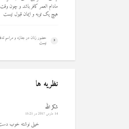
مادام العمر کافر باشد و چون وقت 
هيچ يک توبه و ايمان قبول نيست
حضور زنان در جنازه و مراسم تدفی
نیست
نظریه ها
شکر الله
14 مارس 2017 در 15:21
خیلی نوشته خوب دست 