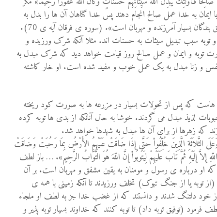
لِحًا فَأُوْلَئِكَ يُبَدِّلُ اللَّهُ سَيِّئَاتِهِمْ حَسَنَاتٍ وَكَانَ اللَّهُ غَفُورًا رَّحِيمًا» مگر
ا ايمان به خدا عمل صالح انجام دهند پس خدا گناهان آن ها را بدل به
حسنات گرداند که خداوند در حق بندگان بسيار آمرزنده و مهربان است». (سوره ی فرقان آيه ی 70).
و توبه سبب تبديل سيئات به حسنات اند. مثلا آنکه شرک ورزيده و
رت توبه و ايمان و عمل صالح روز قيامت خواهد ديد که شرک مبدل به
نفس و زنا مبدل به يک عمل خوب و مفيد شده است. او خار کاشته
ه هاست که پس از تحولات بسيار در مزرعه ها به صورت کود ريخته
وبات لذيذ مبدل می گردند. خوشا به حال آنانکه از بدی ها توبه کرده
ند که زهرها از برای آن ها مبدل به شهدها خواهد شد.
وَعَلَى الثَّلاَثَةِ الَّذِينَ خُلِّفُواْ حَتَّى إِذَا ضَاقَتْ عَلَيْهِمُ الأَرْضُ بِمَا رَحُبَتْ وَضَاقَتْ
 اللّهِ إِلاَّ إِلَيْهِ ثُمَّ تَابَ عَلَيْهِمْ لِيَتُوبُواْ إِنَّ اللّهَ هُوَ التَّوَّابُ الرَّحِيم». … باز لطف
ه او درباره ی رسول و مومنان به يقين مشفق و مهربان است. بر آن
 توبه يا از جنگ تبوک) تخلف ورزيدند تا آنکه زمينی با همه ی
 از خود دلتنگ شدند و دانستند که از غضب خدا جز به لطف او ملجاء
ف فرمود (توفيق توبه داد) تا توبه کنند که خداوند بسيار توبه پذير و