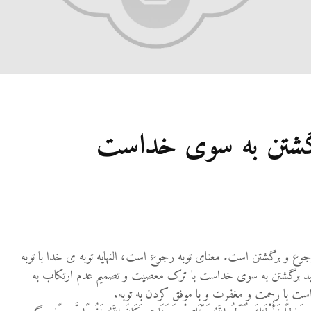
27 نمایش ها
شوهرم به سراغ زن دیگری
رفته، اما مرا طلاق
نمی‌دهد. چه باید کرد؟
19 جولای 2026
21 نمایش ها
آیا اگر مسلمانی فردی
رگشتن به سوی خداست
غیرمسلمان را بکشد، حکم
قصاص درباره او اجرا
می‌شود؟
19 جولای 2026
36 نمایش ها
رجوع و برگشتن است. معنای توبه رجوع است، النهايه توبه ی خدا با توبه
د برگشتن به سوی خداست با ترک معصيت و تصميم عدم ارتکاب به
است با رحمت و مغفرت و با موفق کردن به توبه.