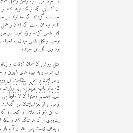
۱- «إِلَّا مَن تَابَ وَآمَنَ وَعَمِلَ عَمَلًا صَا
آن کسانی که از گناه توبه کنند و ب
ظاهر آيه آن است که ايمان و عمل 
قتل نفس کرده و زنا نموده در صو
توحيد و قتل نفس مبدل به احياء 
بود ولی گل می چيند.
مثل روشن آن همان کثافات و زبال
می شوند و به ميوه های شيرين و حب
و در ايمان و عمل استقامت می ورز
2- «ثُمَّ تَابَ عَلَيْهِمْ إِنَّهُ بِهِمْ رَؤُوفٌ 
عَلَيْهِمْ أَنفُسُهُمْ وَظَنُّواْ أَن لاَّ مَلْجَأَ مِنَ
فرمود و از لغزشهايشان در گذشت ک
سه تن (فراة، هلال و کعب) که (از
پهناوری بر آن ها تنگ شد و بلکه
و پناهی نيست پس خدا بر آنها باز لط