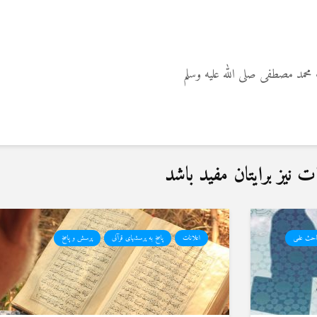
مد مصطفی صلی الله علیه وسلم
نیز برایتان مفید باشد
احث علمی
اعلانات
پاسخ به پرسشهای قرآنی
پرسش و پاسخ