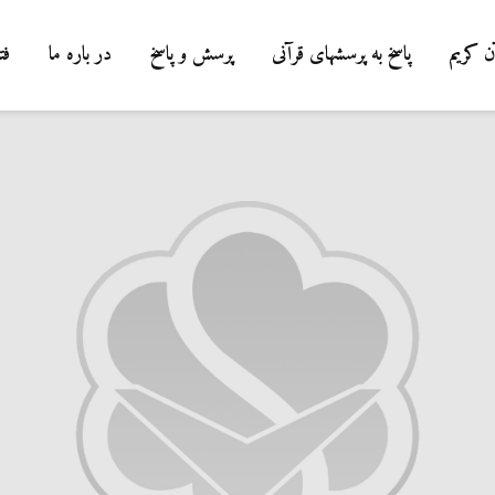
ن کریم
پاسخ به پرسشهای قرآنی
پرسش و پاسخ
در باره ما
فت
درباره سنگ زدن به
شیطان و دویدن مردان
میان صفا و مروه
20 جولای 2026