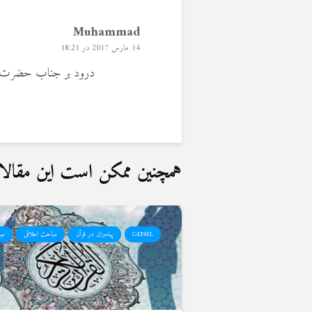
Muhammad
14 مارس 2017 در 18:21
درود بر جناب حضرت مح
همچنین ممکن است این مقالات 
GENEL
پیامبران در قرآن
مباحث اخلاقی
مب