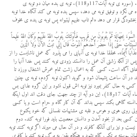
در حق خلق مشفق و مهربان است. (سوره ی توبه آيات117و118). توبه ی بنده ميان دو توبه ی
 می نگرد و توفيق توبه می دهد، سپس بنده توبه می کند آنگاه خدا توبه
بخشودگی قرار می دهد «ثم تاب عليهم ليتبوا» پس توبه ی بنده ی مخوف
ُونَ السُّوَءَ بِجَهَالَةٍ ثُمَّ يَتُوبُونَ مِن قَرِيبٍ فَأُوْلَئِكَ يَتُوبُ اللّهُ عَلَيْهِمْ وَكَانَ اللّهُ عَلِيماً
َ السَّيِّئَاتِ حَتَّى إِذَا حَضَرَ أَحَدَهُمُ الْمَوْتُ قَالَ إِنِّي تُبْتُ الآنَ وَلاَ الَّذِينَ
دْنَا لَهُمْ عَذَابًا أَلِيمًا». محققا خدا توبه ی آنهايی را می پذيرد که عمل ناشايست را از
از آنکه زشتی آن عمل را دانستند بزودی توبه کنند پس خدا آنها را
ح خلق آگاه است. کسی که به اعمال زشت تمام عمرش اشتغال ورزد تا
د در آن ساعت پشيمان شود و گويد اکنون توبه کردم، توبه ی چنين
کس به حال کفر بميرد نيز توبه اش قبول نشود بر اين گروه عذابی بس
دردناک مهيا ساختيم. (سوره ی نساء آيات 17و18). اين دو آيه از چند جهت جای دقت اند اول اينکه
سته گناهی بکند سپس بداند که آن کار گناه و حرام است و يا کسی
 ولی روی هوی و هوس و غلبه ی مشتهيات نفسانی که خود يکنوع
کسی بعد از بخود آمدن و دانستن معصيت بايد فورا توبه کند. دوم
 نيست و نيز برای آنانکه کافرند و در آن حال می ميرند اگر توبه کنند توبه
ن پيوسته مرتکب گناه بشود و هنگام يقين به مرگ توبه کند يا کافری