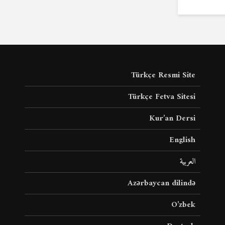
Türkçe Resmi Site
Türkçe Fetva Sitesi
Kur’an Dersi
English
العربية
Azərbaycan dilində
O’zbek