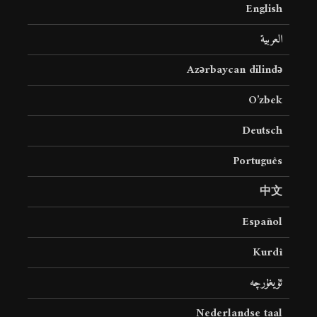
English
العربية
Azərbaycan dilində
O’zbek
Deutsch
Português
中文
Español
Kurdî
ئۇيغۇرچە
Nederlandse taal