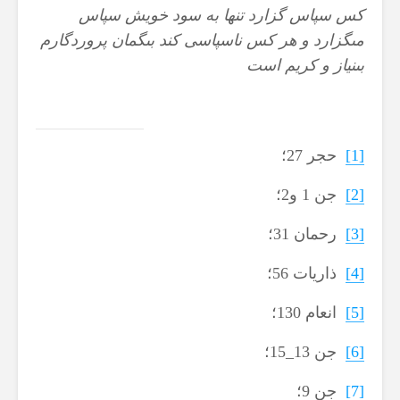
كس سپاس گزارد تنها به سود خويش سپاس
مى‏گزارد و هر كس ناسپاسى كند بى‏گمان پروردگارم
بى‏نياز و كريم است
[1]
حجر 27؛
[2]
جن 1 و2؛
[3]
رحمان 31؛
[4]
ذاریات 56؛
[5]
انعام 130؛
[6]
جن 13_15؛
[7]
جن 9؛