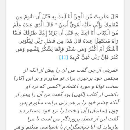
قَالَ عِفْريتٌ مِّنَ الْجِنِّ أَنَا آتِيكَ بِهِ قَبْلَ أَن تَقُومَ مِن
مَّقَامِكَ وَإِنِّي عَلَيْهِ لَقَوِيٌّ أَمِينٌ * قَالَ الَّذِي عِندَهُ عِلْمٌ
مِّنَ الْكِتَابِ أَنَا آتِيكَ بِهِ قَبْلَ أَن يَرْتَدَّ إِلَيْكَ طَرْفُكَ فَلَمَّا
رَآهُ مُسْتَقِرًّا عِندَهُ قَالَ هَذَا مِن فَضْلِ رَبِّي لِيَبْلُوَنِي
أَأَشْكُرُ أَمْ أَكْفُرُ وَمَن شَكَرَ فَإِنَّمَا يَشْكُرُ لِنَفْسِهِ وَمَن
كَفَرَ فَإِنَّ رَبِّي غَنِيٌّ كَرِيمٌ
[11]
عفريتى از جن گفت من آن را پيش از آنكه از
مجلس خود برخيزى براى تو مى‏آورم و بر اين [كار]
سخت توانا و مورد اعتمادم *كسى كه نزد او
دانشى از كتاب [الهى] بود گفت من آن را پيش از
آنكه چشم خود را بر هم زنى برايت مى‏آورم پس
چون [سليمان] آن [تخت] را نزد خود مستقر ديد
گفت اين از فضل پروردگار من است تا مرا
بيازمايد كه آيا سپاسگزارم يا ناسپاسى مى‏كنم و هر