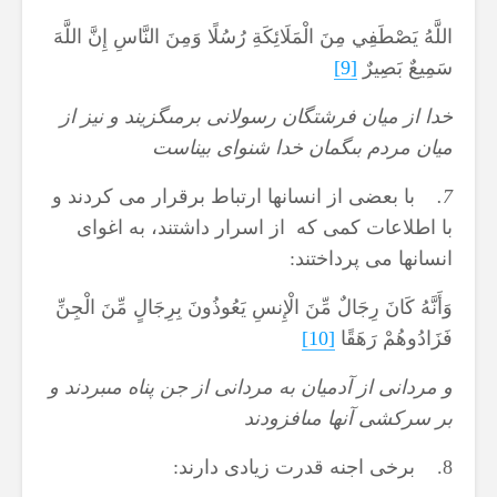
اللَّهُ يَصْطَفِي مِنَ الْمَلَائِكَةِ رُسُلًا وَمِنَ النَّاسِ إِنَّ اللَّهَ
سَمِيعٌ بَصِيرٌ
[9]
خدا از ميان فرشتگان رسولانى برمى‏گزيند و نيز از
ميان مردم بى‏گمان خدا شنواى بيناست
7.
با بعضی از انسان‏ها ارتباط برقرار می کردند و
با اطلاعات کمی که از اسرار داشتند، به اغوای
انسان‏ها می پرداختند:
وَأَنَّهُ كَانَ رِجَالٌ مِّنَ الْإِنسِ يَعُوذُونَ بِرِجَالٍ مِّنَ الْجِنِّ
فَزَادُوهُمْ رَهَقًا
[10]
و مردانى از آدميان به مردانى از جن پناه مى‏بردند و
بر سركشى آنها مى‏افزودند
8. برخی اجنه قدرت زیادی دارند: