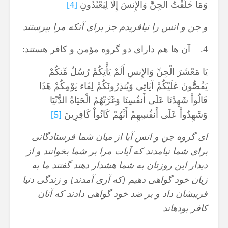
وَمَا خَلَقْتُ الْجِنَّ وَالْإِنسَ إِلَّا لِيَعْبُدُونِ
[4]
و جن و انس را نيافريدم جز براى آنكه مرا بپرستند
4. آن ها هم دارای دو گروه مؤمن و کافر هستند:
يَا مَعْشَرَ الْجِنِّ وَالإِنسِ أَلَمْ يَأْتِكُمْ رُسُلٌ مِّنكُمْ
يَقُصُّونَ عَلَيْكُمْ آيَاتِي وَيُنذِرُونَكُمْ لِقَاء يَوْمِكُمْ هَذَا
قَالُواْ شَهِدْنَا عَلَى أَنفُسِنَا وَغَرَّتْهُمُ الْحَيَاةُ الدُّنْيَا
وَشَهِدُواْ عَلَى أَنفُسِهِمْ أَنَّهُمْ كَانُواْ كَافِرِينَ
[5]
اى گروه جن و انس آيا از ميان شما فرستادگانى
براى شما نيامدند كه آيات مرا بر شما بخوانند و از
ديدار اين روزتان به شما هشدار دهند گفتند ما به
زيان خود گواهى دهيم [كه آرى آمدند] و زندگى دنيا
فريبشان داد و بر ضد خود گواهى دادند كه آنان
كافر بوده‏اند