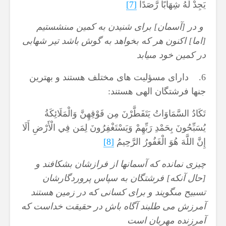
يَجِدْ لَهُ شِهَابًا رَّصَدًا
[7]
و در [آسمان] براى شنيدن به كمين مى‏نشستيم
[اما] اكنون هر كه بخواهد به گوش باشد تير شهابى
در كمين خود مى‏يابد
6. دارای مسؤلیت های مختلف هستند و بهترین
جنها فرشتگان الهی هستند:
تَكَادُ السَّمَاوَاتُ يَتَفَطَّرْنَ مِن فَوْقِهِنَّ وَالْمَلَائِكَةُ
يُسَبِّحُونَ بِحَمْدِ رَبِّهِمْ وَيَسْتَغْفِرُونَ لِمَن فِي الْأَرْضِ أَلَا
إِنَّ اللَّهَ هُوَ الْغَفُورُ الرَّحِيمُ
[8]
چيزى نمانده كه آسمانها از فرازشان بشكافند و
[حال آنكه] فرشتگان به سپاس پروردگارشان
تسبيح مى‏گويند و براى كسانى كه در زمين هستند
آمرزش مى ‏طلبند آگاه باش در حقيقت ‏خداست كه
آمرزنده مهربان است