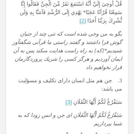
قُلْ أُوحِيَ إِلَيَّ أَنَّهُ اسْتَمَعَ نَفَرٌ مِّنَ الْجِنِّ فَقَالُوا إِنَّا
سَمِعْنَا قُرْآنًا عَجَبًا* يَهْدِي إِلَى الرُّشْدِ فَآمَنَّا بِهِ وَلَن
نُّشْرِكَ بِرَبِّنَا أَحَدًا
[2]
بگو به من وحى شده است كه تنى چند از جنيان
گوش فرا داشتند و گفتند راستى ما قرآنى شگفت‏آور
شنيديم*[كه] به راه راست هدايت مى‏كند پس به آن
ايمان آورديم و هرگز كسى را شريك پروردگارمان
قرار نخواهيم داد
3. جن هم مثل انسان دارای تکلیف و مسؤلیت
می باشد:
سَنَفْرُغُ لَكُمْ أَيُّهَا الثَّقَلَانِ
[3]
سَنَفْرُغُ لَكُمْ أَيُّهَا الثَّقَلَانِ اى جن و انس زودا كه به
شما بپردازيم