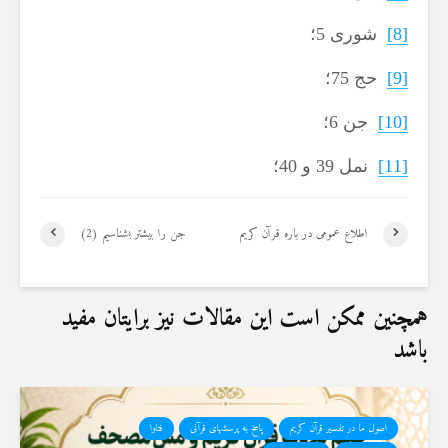
[8]
شوری 5؛
[9]
حج 75؛
[10]
جن 6؛
[11]
نمل 39 و 40؛
اطلاع عمومی در باره قرآن کریم
جن را بیشتر بشناسیم (2)
همچنین ممکن است این مقالات نیز برایتان مفید
باشد
اصول ما در تفسیر قرآن کریم
پاسخ به پرسشهای قرآنی
فتاوا