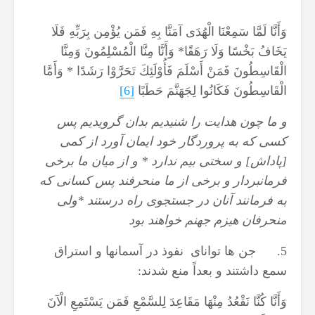
وَأَنَّا لَمَّا سَمِعْنَا الْهُدَى آمَنَّا بِهِ فَمَن يُؤْمِن بِرَبِّهِ فَلَا
يَخَافُ بَخْسًا وَلَا رَهَقًا* وَأَنَّا مِنَّا الْمُسْلِمُونَ وَمِنَّا
الْقَاسِطُونَ فَمَنْ أَسْلَمَ فَأُوْلَئِكَ تَحَرَّوْا رَشَدًا * وَأَمَّا
الْقَاسِطُونَ فَكَانُوا لِجَهَنَّمَ حَطَبًا
[6]
و ما چون هدايت را شنيديم بدان گرويديم پس
كسى كه به پروردگار خود ايمان آورد از كمى
[پاداش] و سختى بيم ندارد * و از ميان ما برخى
فرمانبردار و برخى از ما منحرفند پس كسانى كه
به فرمانند آنان در جستجوى راه درستند *ولى
منحرفان هيزم جهنم خواهند بود
5. جن ها توانای نفوذ در آسمان‏ها و استراق
سمع داشتند و بعداً منع شدند:
وَأَنَّا كُنَّا نَقْعُدُ مِنْهَا مَقَاعِدَ لِلسَّمْعِ فَمَن يَسْتَمِعِ الْآنَ