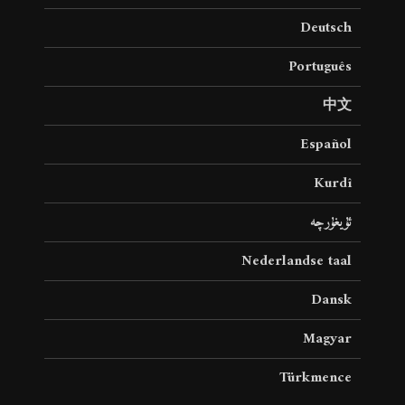
Deutsch
Português
中文
Español
Kurdî
ئۇيغۇرچە
Nederlandse taal
Dansk
Magyar
Türkmence