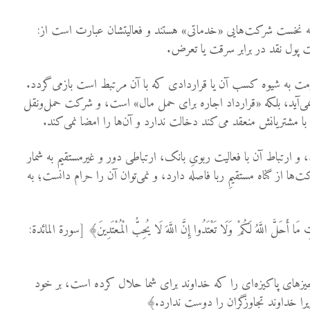
 نخست شرکت‌هایی «خدماتی» هستند و فعالیتشان عبارت است از:
 پول نقد در برابر سرقت یا تعرض.
حرمت به شیوه کسب آن یا قراردادی که با آن مرتبط است بازمی‌گردد.
 نمی‌آید، بلکه «قرارداد اجاره برای حمل مال» است، و شرکت حمل‌ونقل
 مشتریانش منعقد می‌کند دخالت ندارد و آن‌ها را امضا نمی‌کند.
، و ارتباط آن با فعالیت ربویِ بانک، ارتباطی دور و غیرمستقیم به شمار
ت‌ها از گناه مستقیمِ ربا فاصله دارد، و نمی‌توان آن را حرام دانست؛ به
بَاتِ مَا أَحَلَّ اللَّهُ لَكُمْ وَلَا تَعْتَدُوا إِنَّ اللَّهَ لَا يُحِبُّ الْمُعْتَدِينَ﴾ [سورة المائدة:
یزهای پاکیزه‌ای را که خداوند برای شما حلال کرده است، بر خود
 زیرا خداوند تجاوزگران را دوست ندارد.﴾