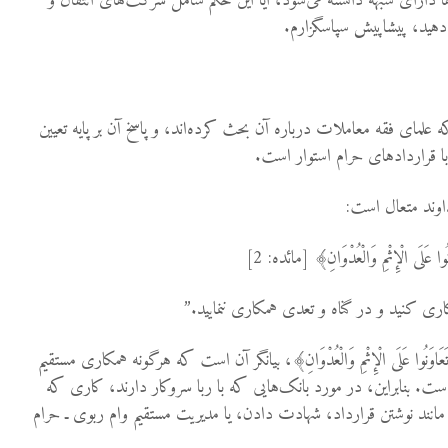
‌ها دارای شبهه دانسته می‌شود، آیا این حکم شامل شرکت‌های انتقال و
ح دهید، پیشاپیش سپاسگزارم.
علمای فقه معاملات درباره آن بحث کرده‌اند، و پاسخ آن بر پایه تعیین
ا قراردادهای حرام استوار است.
وند متعال است:
وَنُوا عَلَى الْإِثْمِ وَالْعُدْوَانِ﴾ [مائده: 2]
کاری کنید و در گناه و تعدی همکاری ننمایید.”
عَاوَنُوا عَلَى الْإِثْمِ وَالْعُدْوَانِ﴾، بیانگر آن است که هرگونه همکاری مستقیم
است. بنابراین، در مورد بانک‌هایی که با ربا سروکار دارند، کاری که
مانند نوشتن قرارداد، شهادت دادن، یا مدیریت مستقیم وام ربوی ـ حرام