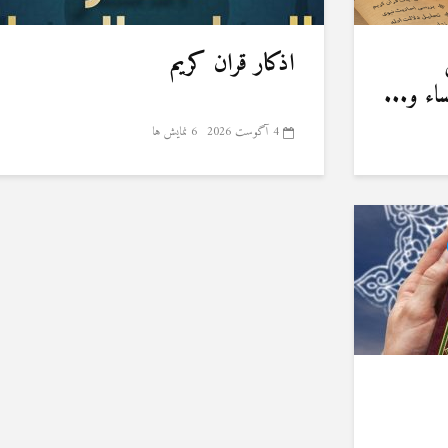
اذکار قران کریم
ء و...
4 آگوست 2026
6 نمایش ها