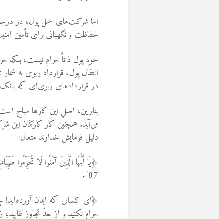
اما شرکت‌های حمل پول، در درجه
حفاظت و نگهبانی برای تأمین امنیت
خودِ پول ذاتاً حرام نیست، بلکه 
انتقال پول، قرارداد ربوی به شمار
در قراردادهای ربوی‌ای که بانک با
بنابراین، اصلِ این کارها مباح است
می‌آید. همچنین کار کارکنان این شرک
دلیل فرمایش خداوند متعال:
﴿يَا أَيُّهَا الَّذِينَ آمَنُوا لَا تُحَرِّمُوا طَيِّ
87].
﴿ای کسانی که ایمان آورده‌اید! چ
حرام نکنید و از حدّ تجاوز ننمایید؛