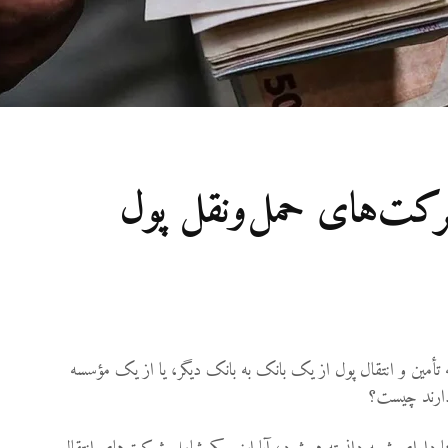
27 نمایش ها
شوهرم به سراغ زن دیگری
رفته، اما مرا طلاق
نمی‌دهد. چه باید کرد؟
19 جولای 2026
19 نمایش ها
آیا اگر مسلمانی فردی
کت‌های حمل‌ونقل پول
غیرمسلمان را بکشد، حکم
قصاص درباره او اجرا
می‌شود؟
19 جولای 2026
36 نمایش ها
أمین و انتقال پول از یک بانک به بانک دیگر، یا از یک مؤسسه
دارند چیست؟