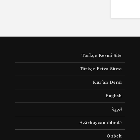
Türkçe Resmi Site
Türkçe Fetva Sitesi
Kur’an Dersi
English
العربية
Azərbaycan dilində
O’zbek