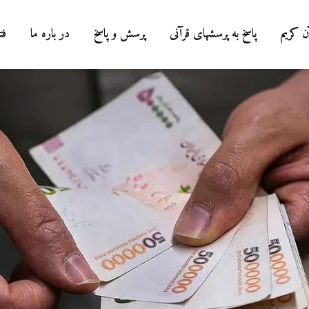
ن کریم
پاسخ به پرسشهای قرآنی
پرسش و پاسخ
در باره ما
فت
درباره سنگ زدن به
شیطان و دویدن مردان
میان صفا و مروه
20 جولای 2026