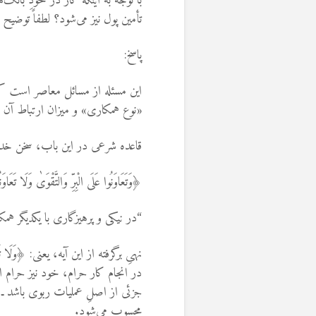
با توجه به اینکه کار در خودِ بانک
تأمین پول نیز می‌شود؟ لطفاً توضی
پاسخ:
این مسئله از مسائل معاصر است که 
«نوع همکاری» و میزان ارتباط آن ب
قاعده شرعی در این باب، سخن خدا
﴿وَتَعَاوَنُوا عَلَى الْبِرِّ وَالتَّقْوَىٰ وَلَا تَعَا
“در نیکی و پرهیزگاری با یکدیگر هم
نهیِ برگرفته از این آیه، یعنی: ﴿وَلَا تَ
در انجام کار حرام، خود نیز حرام 
جزئی از اصلِ عملیات ربوی باشد ـ 
محسوب می‌شود.