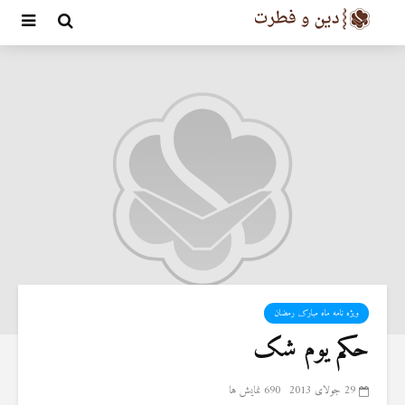
ویژه نامه ماه مبارک رمضان
حکم یوم شک
29 جولای 2013
690 نمایش ها