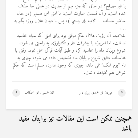
18 نمایش ها
22 نمایش ها
یا غیر مصلح؟ در حالی که جزء مهم از حدیث در خیلی جا حذف
شده است. و آن قسمت عبارت است: ما امتی امی هستیم (در حال
حاضر حساب – کتاب بلد نیستیم )، پس با دیدن هلال روزه بگیرید
….
خلاصه، آن رؤیت هلال حکم موقتی بود برای امتی که سواد محاسبه
نداشت. اما امروزه با پیشرفت علم و تکنولوژی به راحتی می شود،
شروع وپایان ماه را محاسبه کرد و طبق آیات قرآنی عمل نمود. وقتی با
محاسبات دقیق شروع و پایان ماه تشخیص داده می شود، چیزی به
نام “یوم شک” نمی ماند. چیزی که وجود ندارد، مسلم است که حکم
شرعی هم نخواهد داشت.
خوردن غیر عمدی روزه دار
اذن همسر برای اعتکاف
همچنین ممکن است این مقالات نیز برایتان مفید
باشد