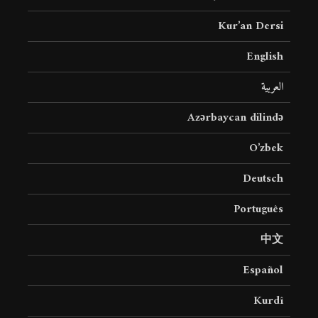
Kur’an Dersi
English
العربية
Azərbaycan dilində
O’zbek
Deutsch
Português
中文
Español
Kurdî