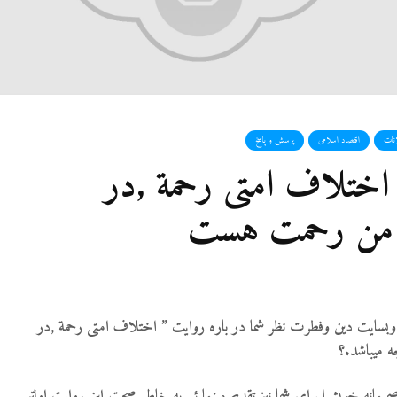
27 نمایش ها
شوهرم به سراغ زن دیگ
رفته، اما مرا طلاق
نمی‌دهد. چه باید کرد؟
19 جولای 2026
21 نمایش ها
انات
اقتصاد اسلامی
پرسش و پاسخ
آیا اگر مسلمانی فردی
 اختلاف امتی رحمة ,در
غیرمسلمان را بکشد، حک
قصاص درباره او اجرا
می‌شود؟
من رحمت هست
19 جولای 2026
36 نمایش ها
سایت دین وفطرت نظر شما در باره روایت ” اختلاف امتی رحمة ,در
میباشد.؟
مانه خویشرا برای شما نیز تقدیم مینما ئیم به خاطر صحت این روایت اولتر