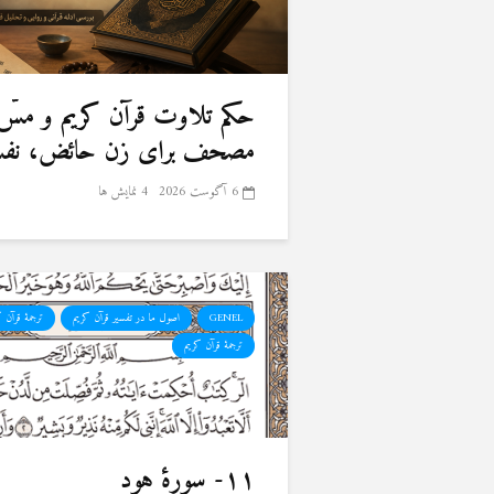
حكم تلاوت قرآن كريم و مسّ
مصحف برای زن حائض، نفسا
6 آگوست 2026
4 نمایش ها
GENEL
اصول ما در تفسیر قرآن کریم
ترجمهٔ قرآن 
ترجمۀ قرآن کریم
۱۱- سورهٔ هود