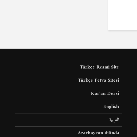
Türkçe Resmi Site
Türkçe Fetva Sitesi
Kur’an Dersi
English
العربية
Azərbaycan dilində