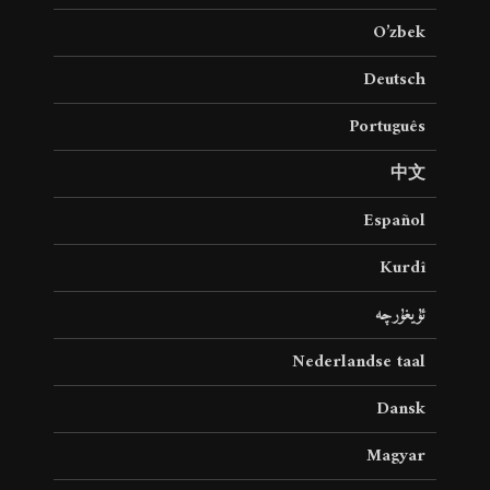
O’zbek
Deutsch
Português
中文
Español
Kurdî
ئۇيغۇرچە
Nederlandse taal
Dansk
Magyar