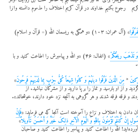
ریم رجوع بکنیم خداوند در قرآن کریم اختلاف را مذموم دانسته وانرا
رَّقُوا
» (آل عمران: ۱۰۳) «و همگی به ریسمان الله (= قرآن و اسلام)
 وَ تَذْهَبَ ریحُکُمْ
» (انفال: ۴۶) «و الله و پیامبرش را اطاعت کنید و با
.
رِکینَ
*
مِنَ الَّذینَ فَرَّقُوا دینَهُمْ وَ کانُوا شِیَعاً کُلُّ حِزْبٍ بِما لَدَیْهِمْ فَرِحُونَ
»
و باز گردید و از او بترسید و نماز را بر پا دارید و از مشرکان نباشید. از
دند و فرقه فرقه شدند و هر گروهی به آنچه نزد خود دارند، خوشحالند».
ن دادن به اختلاف و نزاع را آموخته است آنجا که می فرماید: «
فَإِنْ
لرَّسُولِ إِنْ کُنْتُمْ تُؤْمِنُونَ بِاللَّهِ وَ الْیَوْمِ الْآخِرِ ذلِکَ خَیْرٌ وَ أَحْسَنُ تَأْویلاً
»