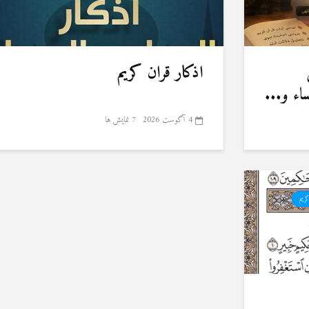
اذکار قران کریم
ء و...
4 آگوست 2026
7 نمایش ها
کریم