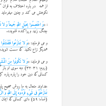
از همه در باره اختلاف به قران ک
نکوهش می کند و چنین میفرماید
: «
وَ اعْتَصِمُوا بِحَبْلِ اللَّهِ جَمیعاً وَ لا تَفَ
چنگ زنید و پراکنده نشوید».
و می فرماید: «
وَ لا تَنازَعُوا فَتَفْشَلُوا
همدیگر نزاع نکنید که سست شوید»
و می فرماید: «
وَ لا تَکُونُوا مِنَ الْمُشْ
(روم: ۳۱-۳۲) «به سوی ا
کسانی‌که دین خود را پاره پاره کر
خداوند متعال به ما روش صحیح پایا
تَنازَعْتُمْ فی‏ شَیْ‏ءٍ فَرُدُّوهُ إِلَی اللَّهِ وَ ا
(نساء: ۵۹) «ای کسانی‌که ایمان آورده‌اید! الله را اطاعت کنید و پیامبر را اطاعت کنید و صاحبان