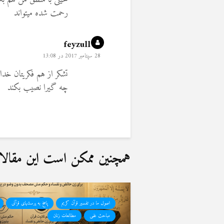
رحمت شده میتواند
feyzullah
28 سپتامبر 2017 در 13:08
تشکر از هم فکریتان خدا
چه گیرا نصیب بکند
همچنین ممکن است این مقالات 
اصول ما در تفسیر قرآن کریم
پاسخ به پرسشهای قرآنی
مباحث علمی
مطالعات زنان