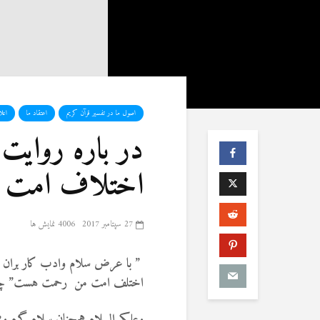
اصول ما در تفسیر قرآن کریم
اعتقاد ما
اعل
در باره روایت
اختلاف امت 
27 سپتامبر 2017
4006 نمایش ها
” با عرض سلام وادب کار بران وب
اختلف امت من رحمت هست” چه 
وعلیکم السلام همجنان سلام گرم وصمی