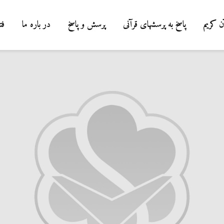
ن کریم
پاسخ به پرسشهای قرآنی
پرسش و پاسخ
در باره ما
فت
درباره سنگ زدن به
شیطان و دویدن مردان
میان صفا و مروه
20 جولای 2026