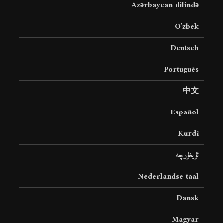
Azərbaycan dilində
O’zbek
Deutsch
Português
中文
Español
Kurdî
ئۇيغۇرچە
Nederlandse taal
Dansk
Magyar