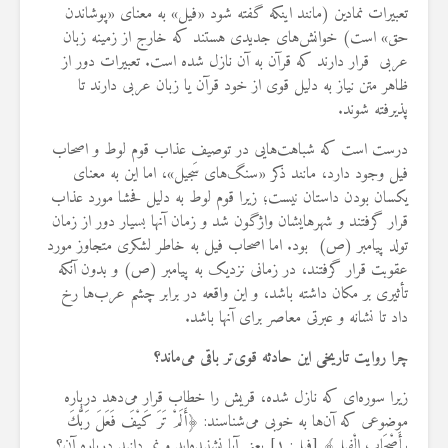
تعبیرات نمادین (مانند اینکه گفته شود «فیل» به معنای «پوشاندن
حق» است) خوانش‌های جدیدی هستند که خارج از زمینه زبان
عربی‌ قرار دارند که قرآن به آن نازل شده است. تعبیرات دور از
ظاهر متن نیاز به دلیل قوی از خود قرآن یا زبان عربی دارند تا
پذیرفته شوند.
درست است که شباهت‌هایی در توصیف عذاب قوم لوط و اصحاب
فیل وجود دارد، مانند ذکر «سنگ‌های سَجیل»، اما این به معنای
یکسان بودن داستان نیست؛ زیرا قوم لوط به دلیل فحشا مورد عذاب
قرار گرفتند و شهرهایشان واژگون شد و زمان آنها بسیار دور از زمان
تولد پیامبر (ص) بود. اما اصحاب فیل به خاطر لشکری متجاوز مورد
عقوبت قرار گرفتند، در زمانی نزدیک به پیامبر (ص) و بدون آنکه
تأثیری بر مکان داشته باشد، و این واقعه در برابر چشم عرب‌ها رخ
داد تا نشانه و عبرتی معاصر برای آنها باشد.
چرا روایت تاریخی این حادثه قوی‌تر باقی می‌ماند؟
زیرا سوره‌ای که نازل شده، قریش را خطاب قرار می‌دهد درباره
موضوعی که آن‌ها به خوبی می‌شناسند: ﴿أَلَمْ ‌تَرَ ‌كَيْفَ ‌فَعَلَ رَبُّكَ
بِأَصْحَابِ الْفِيلِ﴾ [فیل: ۱] یعنی آیا نشنیده‌اید و نمی‌دانید درباره آن؟