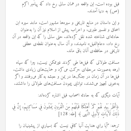
فیل بوده است. این واقعه در همان سالی رخ داد که پیامبر اکرم
(ص) به دنیا آمدند.
و این داستان در منابع تاریخی و سیره‌ها مشهور است، مانند سیره ابن
اسحاق و تفسیر طبری، و اعراب پیش از اسلام نیز آن را به‌عنوان
حادثه‌ای شناخته ‌شده نقل کرده‌اند. حتی سالی را که این واقعه در آن
رخ داد، «عام‌الفیل» نامیدند، و آن سال به‌عنوان نقطه‌ی عطفی
تاریخی در حافظه‌ی آنان باقی ماند.
مسافت طولانی که فیل‌ها طی کردند غیرممکن نیست؛ چرا که سپاه
ابرهه به‌صورت مرحله‌ای حرکت می‌کرد و حمایت‌های زیادی داشت.
فیل‌ها در آن زمان در جنگ‌ها در یمن و حبشه به‌کار می‌رفتند و اگر
به‌خوبی تجهیز می‌شدند، توانایی پیمودن مسافت‌های طولانی را داشتند.
آیات دیگری که به حادثه اصحاب فیل اشاره کرده‌اند:
﴿أَفَلَمْ يَهْدِ لَهُمْ كَمْ أَهْلَكْنَا ‌قَبْلَهُمْ ‌مِنَ ‌الْقُرُونِ يَمْشُونَ فِي مَسَاكِنِهِمْ، إِنَّ فِي
ذَلِكَ لَآيَاتٍ لِأُولِي النُّهَى ﴾ [طه: 128]
ترجمه: “آيا براي هدايت آنها كافي نيست كه بسياري از پيشينيان را