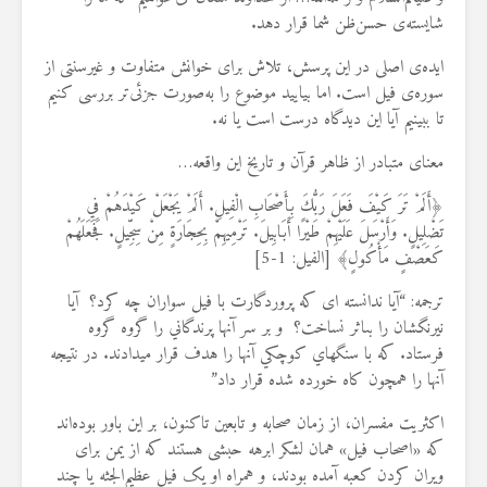
شایسته‌ی حسن‌ظن شما قرار دهد.
ایده‌ی اصلی در این پرسش، تلاش برای خوانش متفاوت و غیرسنتی از
سوره‌ی فیل است. اما بیایید موضوع را به‌صورت جزئی‌تر بررسی کنیم
تا ببینیم آیا این دیدگاه درست است یا نه.
معنای متبادر از ظاهر قرآن و تاریخ این واقعه…
﴿أَلَمْ ‌تَرَ ‌كَيْفَ ‌فَعَلَ رَبُّكَ بِأَصْحَابِ الْفِيلِ. أَلَمْ يَجْعَلْ كَيْدَهُمْ فِي
تَضْلِيلٍ. وَأَرْسَلَ عَلَيْهِمْ طَيْرًا أَبَابِيلَ. تَرْمِيهِمْ بِحِجَارَةٍ مِنْ سِجِّيلٍ. فَجَعَلَهُمْ
كَعَصْفٍ مَأْكُولٍ﴾ [الفيل: 1-5]
ترجمه: “آیا ندانسته ای که پروردگارت با فیل سواران چه کرد؟ آيا
نيرنگشان را بى‏اثر نساخت؟ و بر سر آنها پرندگاني را گروه گروه
فرستاد. كه با سنگهاي كوچكي آنها را هدف قرار مي‏دادند. در نتيجه
آنها را همچون كاه خورده شده قرار داد”
اکثریت مفسران، از زمان صحابه و تابعین تاکنون، بر این باور بوده‌اند
که «اصحاب فیل» همان لشکر ابرهه حبشی هستند که از یمن برای
ویران کردن کعبه آمده بودند، و همراه او یک فیل عظیم‌الجثه یا چند