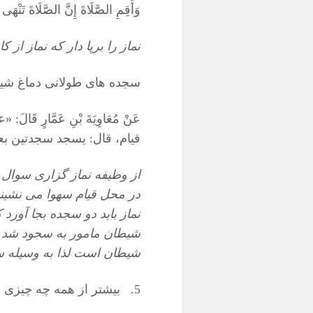
وَأَقِمِ الصَّلَاةَ إِنَّ الصَّلَاةَ تَنْهَ
نماز را برپا دار كه نماز از ك
سجده های طولانی دماغ شیط
عَنْ مُعَاوِيَةَ بْنِ عَمَّارٍ
قيام، قال: يسجد سجدتين بعد
از وظیفه نماز گزاری سوال 
در محل قیام سهوا می نشیند.
نماز باید دو سجده بجا آورد
شیطان مامور به سجود شد و
شیطان است لذا به وسیله س
5. بیشتر از همه چه چیزی شیطان را خوشحال می کند