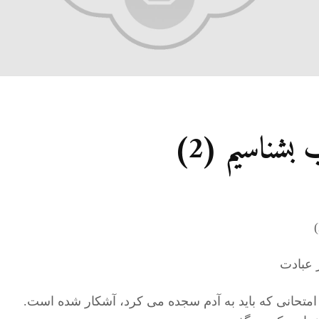
27 نمایش ها
شوهرم به سراغ زن دیگری
رفته، اما مرا طلاق
نمی‌دهد. چه باید کرد؟
19 جولای 2026
21 نمایش ها
آیا اگر مسلمانی فردی
شناسیم (2)
غیرمسلمان را بکشد، حکم
قصاص درباره او اجرا
می‌شود؟
19 جولای 2026
36 نمایش ها
)
متحانی که باید به آدم سجده می کرد، آشکار شده است.