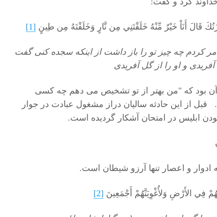
خداوند کرد و گفت:
رْتُكَ قَالَ أَنَاْ خَيْرٌ مِّنْهُ خَلَقْتَنِي مِن نَّارٍ وَخَلَقْتَهُ مِن طِينٍ
[1]
مر كردم چه چيز تو را باز داشت از اينكه سجده كنى گفت
آفريدى و او را از گل آفريدى
آن بود که "من بهتر از تو تشخیص می دهم چه کسی
بل از این حادثه سالیان دراز مشغول عبادت در جوار
ودن ابلیس در امتحان آشکار گردیده است.
 ادوار و اعصار تنها آرزو شیطان است.
 لَهُمْ فِي الأَرْضِ وَلأُغْوِيَنَّهُمْ أَجْمَعِينَ
[2]