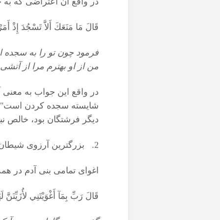
در واقع آن اعتراضی که به 
قَالَ مَا مَنَعَكَ أَلاَّ تَسْجُدَ إِذْ أَمَ
فرمود چون تو را به سجده ا
من از او بهترم مرا از آتشى 
در واقع این جواب به معنی 
شایسته سجده کردن است". ق
دیگر فرشتگان بود، خالص نب
2. بزرگترین آرزوی شیطان
اغوای تمامی بنی آدم در همه
قَالَ رَبِّ بِمَآ أَغْوَيْتَنِي لأُزَيِّنَنَّ