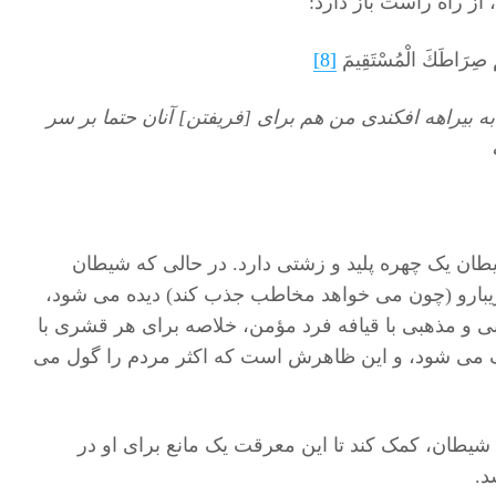
از راه راست باز دارد:
َهُمْ صِرَاطَكَ الْمُسْتَقِيمَ
[8]
 بيراهه افكندى من هم براى [فريفتن] آنان حتما بر سر
یطان یک چهره پلید و زشتی دارد. در حالی که شیطان
یبارو (چون می خواهد مخاطب جذب کند) دیده می شود،
نی و مذهبی با قیافه فرد مؤمن، خلاصه برای هر قشری با
 می شود، و این ظاهرش است که اکثر مردم را گول می
یطان، کمک کند تا این معرقت یک مانع برای او در
د.