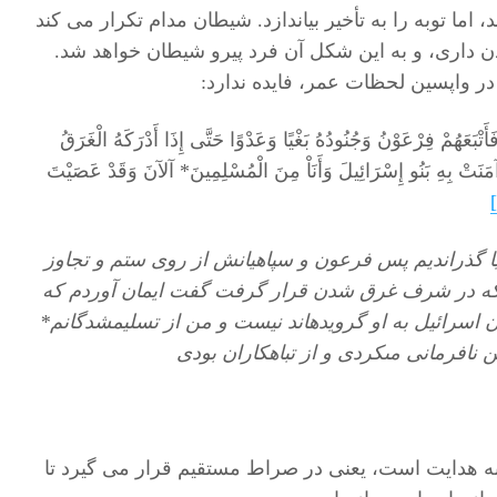
، اما توبه را به تأخیر بیاندازد. شیطان مدام تکرار می کند
ن داری، و به این شکل آن فرد پیرو شیطان خواهد شد.
ر واپسین لحظات عمر، فایده ندارد:
َأَتْبَعَهُمْ فِرْعَوْنُ وَجُنُودُهُ بَغْيًا وَعَدْوًا حَتَّى إِذَا أَدْرَكَهُ الْغَرَقُ
ِي آمَنَتْ بِهِ بَنُو إِسْرَائِيلَ وَأَنَاْ مِنَ الْمُسْلِمِينَ* آلآنَ وَقَدْ عَصَيْتَ
يا گذرانديم پس فرعون و سپاهيانش از روى ستم و تجاوز
تى كه در شرف غرق شدن قرار گرفت گفت ايمان آوردم كه
 اسرائيل به او گرويده‏اند نيست و من از تسليم‏شدگانم*
 نافرمانى مى‏كردى و از تباهكاران بودى
ه هدایت است، یعنی در صراط مستقیم قرار می گیرد تا