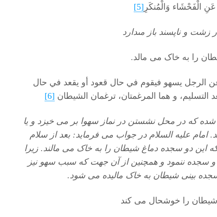
ى عَنِ الْفَحْشَاء وَالْمُنكَرِ
[5]
ار زشت و ناپسند باز مى‏دارد
ان را به خاک می مالد.
 قَالَ: «عن الرجل يسهو فيقوم في حال قعود أو يقعد في حال
 التسليم، و هما المرغمتان، ترغمان الشيطان
[6]
شده که در محل نشستن در نماز سهوا بر می خیزد و یا
 امام علیه السلام در جواب می فرماید: بعد از سلام
 که این دو سجده دماغ شیطان را به خاک می مالند. زیرا
 سجده ننمود و همچنین از آن جهت که سبب سهو نیز
جده بینی شیطان به خاک مالیده می شود.