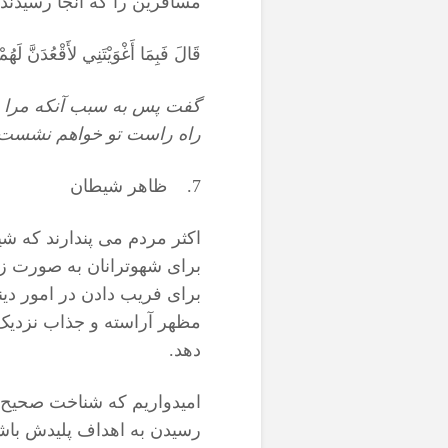
مسافرین را که آنجا رسیدند، 
قَالَ فَبِمَا أَغْوَيْتَنِي لأَقْعُدَنَّ ل
گفت پس به سبب آنكه مرا به
راه راست تو خواهم نشست
7. ظاهر شیطان
اکثر مردم می پندارند که ش
برای شهوترانان به صورت ز
برای فریب دادن در امور دی
مظهر آراسته و جذاب نزدیک
دهد.
امیدواریم که شناخت صحیح ش
رسیدن به اهداف پلیدش باش