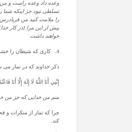
وعده داد وعده راست و من ب
تسلطى نبود جز اينكه شما را
را ملامت كنيد من فريادرس 
پيش از اين مرا [در كار خدا
خواهند داشت
4. کاری که شیطان را خشمگین می کند
ذکر خداوند که در نماز می ش
إِنَّنِي أَنَا اللَّهُ لَا إِلَهَ إِلَّا أَنَا ف
منم من خدايى كه جز من خدا
چرا که نماز از منکرات و فح
کند.