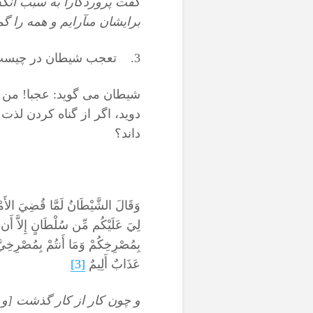
گفت پروردگارا به سبب آنكه
برايشان مى‏آرايم و همه را 
3. تعجب شیطان در چیست
شیطان می گوید: عجبا! من ف
دوید، اگر از گناه کردن لذ
داند؟
وَقَالَ الشَّيْطَانُ لَمَّا قُضِيَ الأَمْرُ
لِيَ عَلَيْكُم مِّن سُلْطَانٍ إِلاَّ أَن د
بِمُصْرِخِكُمْ وَمَا أَنتُمْ بِمُصْرِخِيَّ
عَذَابٌ أَلِيمٌ
[3]
و چون كار از كار گذشت [و 