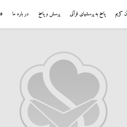
ن کریم
پاسخ به پرسشهای قرآنی
پرسش و پاسخ
در باره ما
فت
درباره سنگ زدن به
شیطان و دویدن مردان
میان صفا و مروه
20 جولای 2026