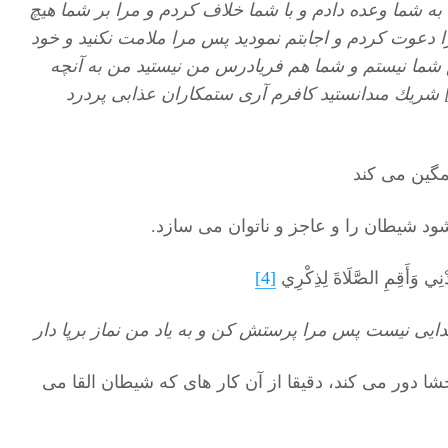
ه شما وعده دادم و با شما خلاف كردم و مرا بر شما هيچ
 دعوت كردم و اجابتم نموديد پس مرا ملامت نكنيد و خود
شما نيستم و شما هم فريادرس من نيستيد من به آنچه
] شريك مى‏دانستيد كافرم آرى ستمكاران عذابى پردرد
ود شیطان را و عاجز و ناتوان می سازد.
َاعْبُدْنِي وَأَقِمِ الصَّلَاةَ لِذِكْرِي
[4]
يى نيست پس مرا پرستش كن و به ياد من نماز برپا دار
شا دور می کند، دقیقا از آن کار های که شیطان القا می