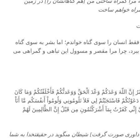
 مرا گمراه ساختى من [هم گناهانشان را] در زمين
گمراه خواهم ساخت
قط انسان را سوی گناه خواندم؛ اما بشر به سوی گناه
ت ببرد، چرا مرا مقصر و مسوول این تباهی و گمراهی می
 إِنَّ اللّهَ وَعَدَكُمْ وَعْدَ الْحَقِّ وَوَعَدتُّكُمْ فَأَخْلَفْتُكُمْ وَمَا كَانَ
َعَوْتُكُمْ فَاسْتَجَبْتُمْ لِي فَلاَ تَلُومُونِي وَلُومُواْ أَنفُسَكُم مَّا أَنَاْ
 إِنِّي كَفَرْتُ بِمَآ أَشْرَكْتُمُونِ مِن قَبْلُ إِنَّ الظَّالِمِينَ لَهُمْ
داورى صورت گرفت] شيطان مى‏گويد در حقيقت‏خدا به شما