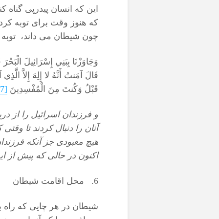
این که انسان پیدرپی گناه کند
که هنوز وقت برای توبه کرد
چون شیطان می داند، توبه د
وَجَاوَزْنَا بِبَنِي إِسْرَائِيلَ الْبَحْرَ ف
قَالَ آمَنتُ أَنَّهُ لا إِلِهَ إِلاَّ الَّذ
قَبْلُ وَكُنتَ مِنَ الْمُفْسِدِينَ
[7]
و فرزندان اسرائيل را از در
آنان را دنبال كردند تا وق
هيچ معبودى جز آنكه فرزندان
اكنون در حالى كه پيش از اين
6. محل اقامت شیطان
شیطان در هر چایی که راه ب