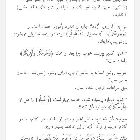
(مستثنی، حال، تمییز، خبر کان و…..یا اسم ان یا لای نافیه جنس)
را ندارد.
پس به کجا برمی گردد؟ چاره‌ای نداریم بگوییم عطف است بر
﴿وُجُوهَکُمۡ﴾، که مفعول ﴿فَٱغۡسِلُواْ﴾ بود. در نیتجه معنایش می‌شود:
و بشویید پاهایتان.
*
شاید کسی بپرسد: خوب چرا بعد از همان ﴿وُجُوهَکُمۡ وَأَیۡدِیَکُمۡ﴾
نیامده است؟
جواب روشن است
:
به خاطر ترتیب الزامی وضو. (صورت – دست
– سر – پا)
یعنی مراعات ترتیب شده است.
*
شاید دوباره پرسیده شود: خوب می‌توانست (وَاغْسِلُوا) را قبل از
﴿أَرْجُلَکُمْ﴾ دوباره ذکر کند؟
جواب
:
ذکر نشده به خاطر ایجاز و پرهیز از اطناب در کلام. ما در
کلام عرب و قرآن کریم از این نمونه‌ها بسیار داریم:
مثلا: ﴿یُرْسَلُ عَلَیْکُمَا شُوَاظٌ مِنْ نَارٍ وَنُحَاسٌ فَلَا تَنْتَصِرَانِ﴾ (الرحمان: