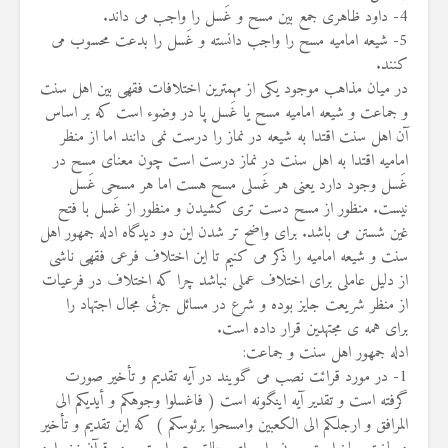
4- داود ظاهری جمع بین مسح و غَسل را واجب می داند.
5- شیعه امامیه مسح را واجب دانسته و غَسل را بدعت محسوب می
کنند.
در میان مذاهب موجود یکی از مهمترین اختلافات فقهی بین اهل سنت
و جماعت و شیعه امامیه مسح یا غَسل پا در وضوء است که بر اساس
آن اهل سنت اقتدا به شیعه در نماز را درست نمی دانند اما از منظر
امامیه اقتدا به اهل سنت در نماز درست است چون معنای مسح در
غَسل وجود دارد یعنی هر غَسلی مسح هست اما هر مسحی غَسل
نیست. منظور از مسح دست تری کشیدن و منظور از غَسل با فتح
غین شستن می باشد. برای واضح تر شدن این دو دیدگاه ادله جمهور اهل
سنت و شیعه امامیه را ذکر می کنیم تا این اختلاف فرعی فقهی ناشی
از دلیل عاملی برای اختلاف عملی نباشد چرا که اختلاف در فرعیات
از منظر شریعت جایز بوده و شرع در مسائل جزئی مجال اجتهاد را
برای همه ی مجتهدین قرار داده است.
ادله جمهور اهل سنت و جماعت:
1- در مورد قرائت نصب می گویند در آیه تقدیم و تأخیر صورت
گرفته است و تقدیر آیه اینگونه است ( فاغسلوا وجوهکم و أیدیکم الی
المرافق و ارجلکم الی الکعبین وامسحوا برئوسکم ) که این تقدیم و تأخیر