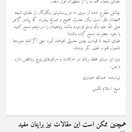
خدای متعال همه ما را از متطهران قرار دهد.
چالش مطرح شده از سوی ما در پرسشهای رنگارنگ از علمای شیعه
همچنان باقی است: یک حدیث صحیح و صریح بیاورند که پیامبر گرامی
صلی الله علیه وآله وسلم فرموده باشند پایاهیتان را در وضو مسح کنید
یا خود حضرت مسح کرده باشند!
علمای شیعه تا قیامت چنین حدیثی نخواهند آورد حتی اگر تمام حوزه‌ها
بشمول قم و نجف کمر ببندند.
دین ابن سبای فقط ریشه در خرافات و حرافی‌های پوچ روافض دارد
و بس.
نویسنده: عبدالله حیدری
منبع:
اسلام تکس
همچنین ممکن است این مقالات نیز برایتان مفید