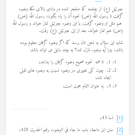
جبرئیل (ع) از چشمه که منفجر شده در وادی بالای مکه وضوء
گرفت تا رسول الله (ص) نحوه آن را یاد بگیرد، رسول الله (ص)
هم مثل او وضوء گرفت. با این وضوء جبرئیل نماز خواند و رسول الله
(ص) هم نماز خواند. بعد از این جبرئیل (ع) رفت.
شاید این سؤال به ذهن تان برسد که اگر وضوء گرفتن معلوم بوده
باشد، چرا آیه وضوء نازل شد؟ به چند دلیل می تواند باشد:
1. تا همه نحوه صحیح وضوء گرفتن را بدانند؛
2. چون کمی تغییری در وضوء نسبت به وضوء های قبلی
ایجاد شد؛
3. به عنوان اتمام حجت است.
[1]
نسا 43؛
[2]
سنن ابن ماجة، باب ما جاء في الوضوء، رقم الحديث 420،