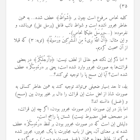
۳۵)
کلمه نحاس مرفوع است چون بر ﴿شُوَاظٌ﴾ عطف شده… به همین
خاطر مجرور نشده است و شواظ نائب فاعل (یرسل علی) می‌باشد. و
نفرموده: (….ویُرسَلُ علیکما نحاس).
و این مثال: ﴿أَنَّ اللَّهَ بَرِیءٌ مِنَ الْمُشْرِکِینَ وَرَسُولُهُ﴾ (توبه: ۳) که قبلا
از آن صحبت کردیم.
* اما ذکر این نکته هم خالی از لطف نیست: ﴿وَأَرۡجُلَکُمۡ﴾ در بعضی
قرائت‌ها به صورت مجرور وارد شده است، یعنی بر «رُءُوسِکُمۡ» عطف
شده است؟ آیا این مسح پا را توجیه نمی‌کند؟…
بله، تا حد بسیار ضعیفی می‌تواند توجیه کند به همین خاطر کسانی به
صورت شاذ از اهل سنت این قرائت را دال بر مخیر بودن بین (مسح)
و (غسل) دانسته اند!!
اما باز در این صورت (در صورت مجرور بودن، اگر چه این قرائت،
در مصحف فعلی مضبوط نیست) شستن پا راجح است.
دلیلش این است که در صورت مجرور بودن بر لفظ «رُءُوسِکُمۡ» عطف
شده نه بر معنای آن. یعنی از باب مجاورت با یک مجرور، مجرور شده
و گرنه از لحاظ معنا به همان (غسل صورت و دست) بر می‌گردد و