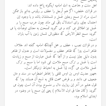
اهل سنت و جماعت به ادله امامیه اینگونه پاسخ داده اند:
در قرائت خفض، اگر هم أرجل را عطف بر رؤوس بدانیم باز ممکن
است مراد از مسح رجلین غَسل و شستنشان باشد و با وجود این
احتمال جایی برای استدلال باقی نمی ماند چون عرب مسح را بر
غَسل نیز اطلاق می کند و می گوید تمسّحت به معنای توضأت یا می
گوید: مسح المطرُ الارضَ که منظورش شستن زمین با آب باران
است.
و در قرائت نصب ، عطف بر محل آنچنانکه امامیه گفته اند خلاف
ظاهر است چرا که ظاهر عطف بر مغسولات است و عدول از ظاهر
بدون دلیل جایز نیست و از آنجا که غَسل عبارت از مسح و زیادت
است با غَسل بر ترک مسح ملامت نمی شود اما با مسح بر ترک
غَسل ملامت می گردد لذا غَسل به احتیاط نزدیکتر است.
جمهور حدیث اوس بن اوس ثقفی را بخاطر اضطراب در سند و متن
ضعیف می دانند و بر فرض صحت قائل به نسخ آن هستند چرا که
قول هشیم در آخر این روایت دال بر منسوخ بودن آن است چون می
گوید: (کان هذا فی اول الاسلام ) یعنی این مسح پا در وضوء در
ابتدای اسلام بود.