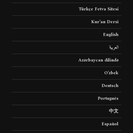
Türkçe Fetva Sitesi
Kur’an Dersi
English
العربية
Azərbaycan dilində
O’zbek
Deutsch
Português
中文
Español