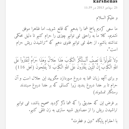
karshenas
25 سپتامبر 2013 در 11:39
و علیکم السلام
ما سعی کردیم پاسخ شما را بدهیم که قانع شوید. اما ظاهرا موفق
نشدیم. کلا ما به راحتی نمی توانیم چیزی را حرام کنیم تا دلیل محکمی
نداشته باشیم. از جمله نمی توانیم فتوی دهیم که “تراشیدن ریش حرام
است”.
وَلاَ تَقُولُواْ لِمَا تَصِفُ أَلْسِنَتُكُمُ الْكَذِبَ هَذَا حَلاَلٌ وَهَذَا حَرَامٌ لِّتَفْتَرُواْ عَلَى
اللّهِ الْكَذِبَ إِنَّ الَّذِينَ يَفْتَرُونَ عَلَى اللّهِ الْكَذِبَ لاَ يُفْلِحُونَ (نحل 116)
و براى آنچه زبان شما به دروغ مى‏پردازد مگوييد اين حلال است و آن
حرام تا بر خدا دروغ بنديد زيرا كسانى كه بر خدا دروغ مى‏بندند
رستگار نمى‏شوند
(
بر فرض این که حدیثی را که شما ذکر کردید صحیح باشد، نمی توانیم
تراشیدن ریش را از مصادیق شبیه سازی به زن تلقی کنیم.
با احترام پایگاه “دین و فطرت”