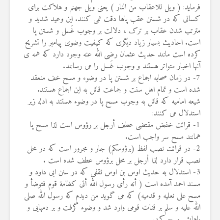
فرماید: ( ویل للاعقاب من النار ) یعنی ویل جهنم و هلاکت برای
کسانی که در شستن عقب پاها دقت نمی کنند. این وعید شدید و
مترتب شدن عقاب بر ترک ، دلالت بر وجوب غَسل و شستن پا
است. احادیث بسیار زیاد دیگری که کیفیت وضوی پیامبر را تشریح
کرده است مانند حدیث عثمان رضی الله عنه وجود دارد که همه ی
آنها اخبار متواتر هستند و وجوب غَسل را می رسانند.
7- در زمان صحابه اجماع بر شستن پا در وضوء و مسح خف منعقد
شده است و تمام اهل سنت و جماعت قائل به این اجماع هستند.
شیعه امامیه که قائل به وجوب مسح پا در وضوء هستند به ادله زیر
استدلال می کنند:
1- قرائت خفض مقتضی عطف أرجل بر رؤوس است لذا مسح پا
همانند مسح سر واجب است.
2- در قرائت نصب لفظ (برؤوسکم) جار و مجرور است که در محل
نصب قرار دارد لذا أرجل بر محل برؤوس عطف شده است .
3- استدلال به حدیث اوس بن اوس ثقفی که در سنن ابی داود و
مسند احمد آمده است ( أنه رأی رسول الله أتی کظامة قوم فتوضأ و
مسح علی نعلیه و قدمیه) که می گوید من دیدم که رسول الله صلی
الله علیه و سلم بر قنات قومی وارد شد و وضوء گرفت و بر دمپایی و
پاهایش مسح کرد.