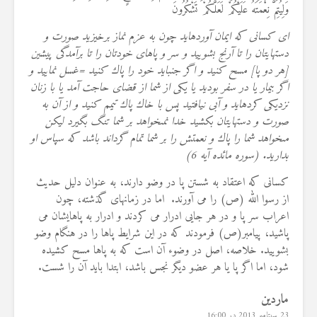
وَلِيُتِمَّ نِعْمَتَهُ عَلَيْكُمْ لَعَلَّكُمْ تَشْكُرُونَ
اى كسانى كه ايمان آورده‏ايد چون به عزم نماز برخيزيد صورت و
دستهايتان را تا آرنج بشوييد و سر و پاهاى خودتان را تا برآمدگى پيشين
[هر دو پا] مسح كنيد و اگر جنب‏ايد خود را پاك كنيد =غسل نماييد و
اگر بيمار يا در سفر بوديد يا يكى از شما از قضاى حاجت آمد يا با زنان
نزديكى كرده‏ايد و آبى نيافتيد پس با خاك پاك تيمم كنيد و از آن به
صورت و دستهايتان بكشيد خدا نمى‏خواهد بر شما تنگ بگيرد ليكن
مى‏خواهد شما را پاك و نعمتش را بر شما تمام گرداند باشد كه سپاس او
بداريد. (سوره مائده آیه 6)
کسانی که اعتقاد به شستن پا در وضو دارند، به عنوان دلیل حدیث
از رسوا الله (ص) را می آورند. اما در زمانهای گذشته، چون
اعراب سر پا و در هر جایی ادرار می کردند و ادرار به پاهایشان می
پاشید، پیامبر(ص) فرمودند که در این شرایط پاها را در هنگام وضو
بشویید. خلاصه، اصل در وضوء آن است که به پاها مسح کشیده
شود، اما اگر پا یا هر عضو دیگر نجس باشد، ابتدا باید آن را شست.
ماردین
23 سپتامبر 2013 در 16:00