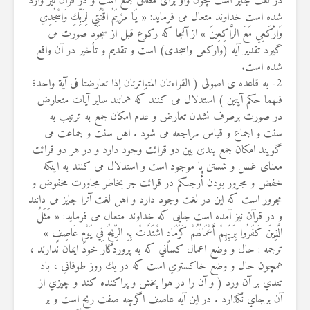
در لغت جایز است چون واو برای مطلق جمع است و در قرآن نیز وارد
شده است خداوند متعال می فرماید: « يَا مَرْيَمُ اقْنُتِي لِرَبِّكِ وَاسْجُدِي
وَارْكَعِي مَعَ الرَّاكِعِينَ » از آنجا که رکوع قبل از سجود صورت می
گیرد تقدیر آیه (وارکعی واسجدی) است و تقدیم و تأخیر در آن واقع
شده است.
2- به قاعده ی اصولی ( القراءتان المتواترتان إذا تعارضتا فی آیة واحدة
فلهما حکم آیتین ) استدلال می کنند که همانند سایر آیات متعارض
در صورت برطرف نشدن تعارض و عدم امکان جمع به ترتیب به
سنت و اجماع و قیاس مراجعه می شود . اهل سنت و جماعت می
گویند امکان جمع بندی بین دو قرائت وجود دارد و در هر دو قرائت
معنای غسل و شستن پا موجود است و استدلال می کنند به اینکه
خفض و مجرور بودن أرجلکم در قرائت جر بخاطر مجاورت مخفوض و
مجرور است که این در لغت وجود دارد و اهل لغت آنرا جایز می دانند
و در قرآن نیز آمده است جایی که خداوند متعال می فرماید: « مَثَلُ
الَّذِينَ كَفَرُوا بِرَبِّهِمْ أَعْمَالُهُمْ كَرَمَادٍ اشْتَدَّتْ بِهِ الرِّيحُ فِي يَوْمٍ عَاصِفٍ »
ترجمه : حال و وضع اعمال كساني كه به پروردگار خود ايمان ندارند ،
همچون حال و وضع خاكستري است كه در يك روز طوفاني ، باد
تندي بر آن وزد ( و آن را در هوا پخش و پراكنده كند و چيزي از
آن برجاي نگذارد . در این آیه عاصف اگرچه صفت ریح است و بر