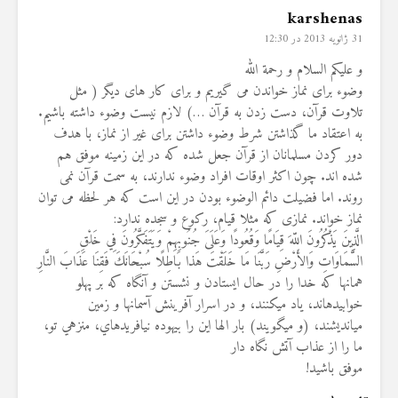
karshenas
31 ژانویه 2013 در 12:30
و علیکم السلام و رحمة الله
وضوء برای نماز خواندن می گیریم و برای کار های دیگر ( مثل
تلاوت قرآن، دست زدن به قرآن …) لازم نیست وضوء داشته باشیم.
به اعتقاد ما گذاشتن شرط وضوء داشتن برای غیر از نماز، با هدف
دور کردن مسلمانان از قرآن جعل شده که در این زمینه موفق هم
شده اند. چون اکثر اوقات افراد وضوء ندارند، به سمت قرآن نمی
روند. اما فضیلت دائم الوضوء بودن در این است که هر لحظه می توان
نماز خواند. نمازی که مثلا قیام، رکوع و سجده ندارد:
الَّذِينَ يَذْكُرُونَ اللّهَ قِيَامًا وَقُعُودًا وَعَلَىَ جُنُوبِهِمْ وَيَتَفَكَّرُونَ فِي خَلْقِ
السَّمَاوَاتِ وَالأَرْضِ رَبَّنَا مَا خَلَقْتَ هَذا بَاطِلًا سُبْحَانَكَ فَقِنَا عَذَابَ النَّارِ
همانها كه خدا را در حال ايستادن و نشستن و آنگاه كه بر پهلو
خوابيده‏اند، ياد مي‏كنند، و در اسرار آفرينش آسمانها و زمين
مي‏انديشند، (و مي‏گويند) بار الها اين را بيهوده نيافريدهاي، منزهي تو،
ما را از عذاب آتش نگاه دار
موفق باشید!