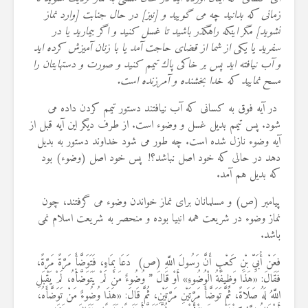
زمانى كه بدانيد چه مى‏ گوييد و [نيز] در حال جنابت [وارد نماز
نشويد] مگر اينكه راهگذر باشيد تا غسل كنيد و اگر بيماريد يا در
سفريد يا يكى از شما از قضاى حاجت آمد يا با زنان آميزش كرده ‏ايد
و آب نيافته ‏ايد پس بر خاكى پاك تيمم كنيد و صورت و دستهايتان را
مسح نماييد كه خدا بخشنده و آمرزنده است.
در آیه فوق به کسانی که آب نیافتند دستور تیمم کردن داده می
شود. پس تیمم بدیل غسل و وضوء است. از طرف دیگر این آیه قبل از
آیه وضوء نازل شده است. چه طور می شود خداوند دستور به بدیل
دهد در حالی که خود اصل نباشد؟! پس خود اصل (وضوء) بود
که بدیل هم آمد.
پیامبر (ص) و مسلمانان برای نماز خواندن وضوء می گرفتند، چون
نماز وضوء در شریعت همه انبیا بوده و منحصر به شریعت اسلام نمی
باشد.
فعَنْ أُبَيِّ بْنِ كَعْبٍ أَنَّ رَسُولَ اللَّهِ (ص) دَعَا بِمَاءٍ، فَتَوَضَّأَ مَرَّةً مَرَّةً،
فَقَالَ: «هَذَا وَظِيفَةُ الْوُضُوءِ» أَوْ قَالَ ” وُضُوءٌ مَنْ لَمْ يَتَوَضَّأْهُ، لَمْ يَقْبَلِ
اللَّهُ لَهُ صَلَاةً، ثُمَّ تَوَضَّأَ مَرَّتَيْنِ مَرَّتَيْنِ، ثُمَّ قَالَ: «هَذَا وُضُوءٌ مَنْ تَوَضَّأَهُ،