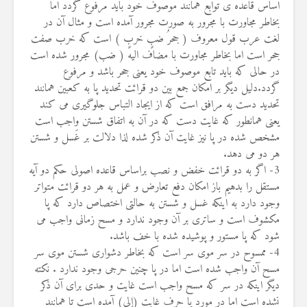
اساس قاعده ی توابع همانند موصوف خود باید مرفوع گردد اما
بخاطر مجاورت با مجرور به صورت مجرور آمده است و مثال آن در
لغت عرب قول معروف ( جحرُ ضبٍ خربٍ ) است که خرب صفت
جحر است اما بخاطر مجاورت با مضاف الیه ( ضب) مجرور شده است
در حالی که باید تابع موصوف خود یعنی جحر باشد و مرفوع
گردد.دلیل دیگر بر امکان جمع بین دو قرائت تحدید پا به کعبین همانند
تحدید دست به مرافق است که از ایجاد التباس جلوگیری می کند
یعنی همانطور که غایت دست که در آن به اتفاق شستن واجب است
مشخص شده در پا نیز غایت آن ذکر شده لذا دلالت بر غَسل و شستن
هر دو می دهد.
3- اگر به دو قرائت خفض و نصب براساس قاعده اصولی حکم دو آیه
مستقل را بدهیم باز امکان دفع تعارض و عمل به هر دو قرائت متواتر
وجود دارد به اینکه غسل و شستن به حالتی اختصاص دارد که پا
مکشوف است و ساتری بر آن وجود ندارد و مسح زمانی واجب می
شود که پا مستور و پوشیده شده با خف باشد.
4- ممسوح در سر موی سر است که بخاطر دشواری شستن موی سر
مسح آن واجب شده است اما در پا چنین حرجی وجود ندارد . نکته
دیگر اینکه در سر که مسح واجب است غایت و حدی برای آن ذکر
نشده است اما در مورد پا حرف غایت (إلی) آمده است تا همانند