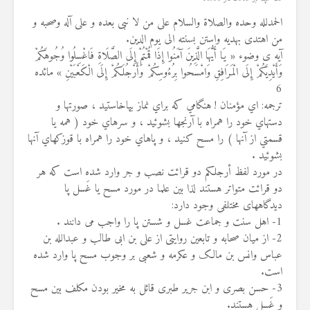
الحمدلله وحده والصلاة والسلام علی من لا نبی بعده و علی آله وصحبه و
من اهتدی بهدیه واستن بسنته الی یوم الدین.
آیه ی وضوء « يَا أَيُّهَا الَّذِينَ آمَنُوا إِذَا قُمْتُمْ إِلَى الصَّلَاةِ فَاغْسِلُوا وُجُوهَكُمْ
وَأَيْدِيَكُمْ إِلَى الْمَرَافِقِ وَامْسَحُوا بِرُءُوسِكُمْ وَأَرْجُلَكُمْ إِلَى الْكَعْبَيْنِ » مائده
6
ترجمه: اي مؤمنان ! هنگامي كه براي نماز بپاخاستيد ، صورتها و
دستهاي خود را همراه با آرنجها بشوئيد ، و سرهاي خود ( همه يا
قسمتي از آنها ) را مسح كنيد ، و پاهاي خود را همراه با قوزكهاي آنها
بشوئيد .
در مورد لفظ أرجلکم دو قرائت نصب و جر وارد شده است که هر
دو قرائت متواتر هستند لذا بین علما در مورد مسح یا غَسل پا
دیدگاههای مختلفی وجود دارد:
1- اهل سنت و جماعت غسل و شستن پا را واجب می دانند .
2- از میان صحابه و تابعین روایتی از علی بن ابی طالب و عبدالله بن
عباس وانس بن مالک و عکرمه و شعبی بر وجوب مسح پا وارد شده
است.
3- حسن بصری و ابن جریر طبری قائل به مخیر بودن مکلف بین مسح
و غَسل هستند.