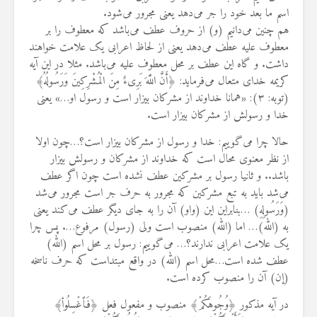
اسم ما بعد خود را جر می‌دهد یعنی مجرور می‌شود.
هم چنین می‌دانیم (و) از حروف عطف می‌باشد که معطوف را بر
معطوف علیه عطف می‌دهد یعنی از لحاظ اعرابی یک علامت خواهند
داشت. و گاه این عطف بر محل معطوف علیه می‌باشد. مثلا در این آیه
کریمه خدای متعال می‌فرماید: ﴿أَنَّ اللَّهَ بَرِیءٌ مِنَ الْمُشْرِکِینَ وَرَسُولُهُ﴾
(توبه: ۳): «همانا خداوند از مشرکان بیزار است و رسول او…» یعنی
خدا و رسولش از مشرکان بیزار است.
حالا چرا می‌گوییم: خدا و رسول از مشرکان بیزار است؟…چون اولا
از نظر معنوی محال است که خداوند از مشرکان و رسولش بیزار
باشد.. و ثانیا رسول بر مشرکین عطف نشده است چون اگر عطف
می‌شد باید به تبع مشرکین که مجرور به حرف جر است مجرور می‌شد
(وَرَسُولِهِ) …بنابراین این (واو) آن را به جای دیگر عطف می‌کند یعنی
به (الله)… اما (الله) منصوب است ولی (رسول) مرفوع…. پس چرا
یک علامت اعرابی ندارند؟… می‌گوییم: رسول بر محل اسم (الله)
عطف شده است…محل اسم (الله) در واقع مبتداست که حرف ناسخه
(إن) آن را منصوب کرده است.
در آیه مذکور ﴿وُجُوهَکُمۡ﴾ منصوب و مفعول فعل ﴿فَٱغۡسِلُواْ﴾