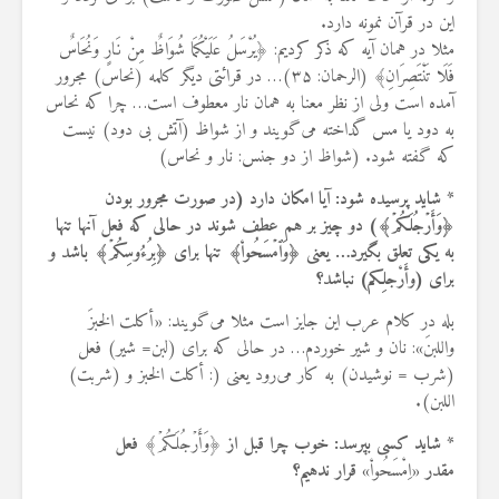
این در قرآن نمونه دارد.
مثلا در همان آیه که ذکر کردیم: ﴿یُرْسَلُ عَلَیْکُمَا شُوَاظٌ مِنْ نَارٍ وَنُحَاسٌ
فَلَا تَنْتَصِرَانِ﴾ (الرحمان: ۳۵)… در قرائتی دیگر کلمه (نحاس) مجرور
آمده است ولی از نظر معنا به همان نار معطوف است… چرا که نحاس
به دود یا مس گداخته می‌گویند و از شواظ (آتش بی دود) نیست
که گفته شود. (شواظ از دو جنس: نار و نحاس)
*
شاید پرسیده شود: آیا امکان دارد (در صورت مجرور بودن
﴿وَأَرۡجُلَکُمۡ﴾) دو چیز بر هم عطف شوند در حالی که فعل آنها تنها
به یکی تعلق بگیرد… یعنی ﴿وَٱمۡسَحُواْ﴾ تنها برای ﴿بِرُءُوسِکُمۡ﴾ باشد و
برای (وأَرْجلِکم) نباشد؟
بله در کلام عرب این جایز است مثلا می‌گویند: «أکلت الخبزَ
واللبنَ»: نان و شیر خوردم… در حالی که برای (لبن= شیر) فعل
(شرب = نوشیدن) به کار می‌رود یعنی (: أکلت الخبز و (شربت)
اللبن).
*
شاید کسی بپرسد: خوب چرا قبل از
﴿وَأَرۡجُلَکُمۡ﴾
فعل
مقدر
«اِمْسَحُواْ»
قرار ندهیم؟