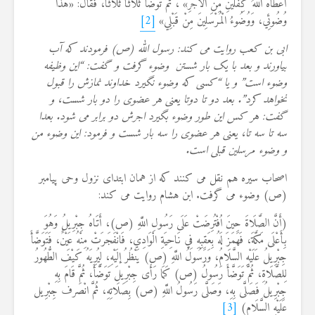
أَعْطَاهُ اللَّهُ كِفْلَيْنِ مِنَ الْأَجْرِ» ، ثُمَّ تَوَضَّأَ ثَلَاثًا ثَلَاثًا، فَقَالَ: «هَذَا
وُضُوئِي، وَوُضُوءُ الْمُرْسَلِينَ مِنْ قَبْلِي»
[2]
ابی بن کعب روایت می کند: رسول الله (ص) فرمودند که آب
بیاورند و بعد با یک بار شستن وضوء گرفت و گفت: “این وظیفه
وضوء است” و یا “کسی که وضوء نگیرد خداوند نمازش را قبول
نخواهد کرد”. بعد دو تا دوتا یعنی هر عضوی را دو بار شست، و
گفت: هر کس این طور وضوء بگیرد اجرش دو برابر می شود. بعدا
سه تا سه تا، یعنی هر عضوی را سه بار شست و فرمود: این وضوء من
و وضوء مرسلین قبلی است.
اصحاب سیره هم نقل می کنند که از همان ابتدای نزول وحی پیامبر
(ص) وضوء می گرفت. ابن هشام روایت می کند:
(أَنَّ الصَّلَاةَ حِينَ اُفْتُرِضَتْ عَلَى رَسُولِ اللَّهِ (ص)، أَتَاهُ جِبْرِيلُ وَهُوَ
بِأَعْلَى مَكَّةَ، فَهَمَزَ لَهُ بِعَقِبِهِ فِي نَاحِيَةِ الْوَادِي، فَانْفَجَرَتْ مِنْهُ عَيْنٌ، فَتَوَضَّأَ
جِبْرِيلُ عَلَيْهِ السَّلَامُ، وَرَسُولُ اللَّهِ (ص) يَنْظُرُ إلَيْهِ، لِيُرِيَهُ كَيْفَ الطُّهُورُ
لِلصَّلَاةِ، ثُمَّ تَوَضَّأَ رَسُولُ (ص) كَمَا رَأَى جِبْرِيلَ تَوَضَّأَ، ثُمَّ قَامَ بِهِ
جِبْرِيلُ فَصَلَّى بِهِ، وَصَلَّى رَسُولُ اللَّهِ (ص) بِصَلَاتِهِ، ثُمَّ انْصَرف جِبْرِيل
عَلَيْهِ السَّلَام)
[3]