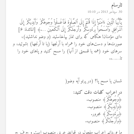
ئارسام
30 سپتامبر 2013 در 10:10
یَٰٓأَیُّهَا ٱلَّذِینَ ءَامَنُوٓاْ إِذَا قُمۡتُمۡ إِلَى ٱلصَّلَوٰةِ فَٱغۡسِلُواْ وُجُوهَکُمۡ وَأَیۡدِیَکُمۡ إِلَى
ٱلۡمَرَافِقِ وَٱمۡسَحُواْ بِرُءُوسِکُمۡ وَأَرۡجُلَکُمۡ إِلَى ٱلۡکَعۡبَیۡنِ ….﴾ [المائ‍دة: ۶]
«ای مؤمنان! هنگامی که برای نماز بپاخاستید (و وضو نداشتید)،
صورت‌ها و دست‌های خود را همراه با آرنجها (یا تا آرنجها) بشوئید، و
سرهای خود (همه یا قسمتی از آنها) را مسح کنید و پاهای خود را
تا……..
شستن یا مسح پا؟ (در پرتو آیه وضو(
در اعراب کلمات دقت کنید
:
﴿وُجُوهَکُمۡ﴾ منصوب.
﴿وَأَیۡدِیَکُمۡ﴾ منصوب.
﴿بِرُءُوسِکُمۡ﴾ مجرور.
﴿وَأَرۡجُلَکُمۡ﴾ منصوب.
ما می‌دانیم اعراب مفعول در قواعد عربی منصوب است و حرف جر