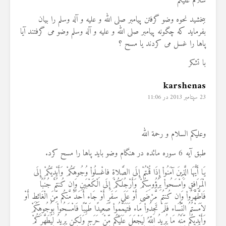
سلام علیکم
ببخشید نحوه وضو گرفتن پیامبر صلی الله و علیه و آله وسلم را بیان
بفرماید که چگونه پیامبر صلی الله و علیه و آله وسلم وضو می گرفتند آیا
پاها را غسل می کردند یا مسح ؟
با تشکر
karshenas
23 سپتامبر 2013 در 11:06
وعلیکم السلام و رحمة الله
طبق آیه 6 سوره مائده در هنگام وضو باید پاها را مسح کرد.
يَا أَيُّهَا الَّذِينَ آمَنُواْ إِذَا قُمْتُمْ إِلَى الصَّلاةِ فاغْسِلُواْ وُجُوهَكُمْ وَأَيْدِيَكُمْ إِلَى
الْمَرَافِقِ وَامْسَحُواْ بِرُؤُوسِكُمْ وَأَرْجُلَكُمْ إِلَى الْكَعْبَينِ وَإِن كُنتُمْ جُنُبًا
فَاطَّهَّرُواْ وَإِن كُنتُم مَّرْضَى أَوْ عَلَى سَفَرٍ أَوْ جَاء أَحَدٌ مَّنكُم مِّنَ الْغَائِطِ أَوْ
لاَمَسْتُمُ النِّسَاء فَلَمْ تَجِدُواْ مَاء فَتَيَمَّمُواْ صَعِيدًا طَيِّبًا فَامْسَحُواْ بِوُجُوهِكُمْ
وَأَيْدِيكُم مِّنْهُ مَا يُرِيدُ اللّهُ لِيَجْعَلَ عَلَيْكُم مِّنْ حَرَجٍ وَلَكِن يُرِيدُ لِيُطَهَّرَكُمْ