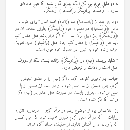
به دو دلیل نمی‌توانیم
:
یکی اینکه چیزی تکرار شده که هیچ فایده‌ای
ندارد…. وَامْسَحُوا بِرُءُوسِکُمْ و(امْسَحُوا) أَرْجَلَکُمْ.
دوما چرا بعد از (وامسحوا) ب (زائده) آمده است؟ برای تقویت
عامل ﴿وَامْسَحُوا﴾ در معمول خود (رُءُوسِکُمْ) بنابراین حذف آن در
﴿وَأَرۡجُلَکُمۡ﴾ باز دلیلی برآن است که اگر قرار باشد فعلی مقدر کنیم
باید فعل (وَاغْسِلُوا) را مقدر کنیم چون فعل (وَاغْسِلُوا) بدون تقویت
حرف زائده خود به تنهایی در معمول خود قوی است.
*
شاید بپرسند: (ب) در
﴿بِرُءُوسِکُمۡ﴾
زائده نیست بلکه از حروف
اصلی است و دلالت بر تبعیض دارد
.
جواب
:
باز توفیری نخواهد کرد… اگر (ب) را بر معنای تبعیض
گرفتیم یعنی قسمتی از سر مسح شود… و در مسح نیز قسمتی از پا
مسح می‌شود… بنابراین بایست در صورت فعل مقدر باز (ب) ذکر
می‌شد که ذکر نشده است.
این خلاصه‌ای بود از موضوع وضو در قرآن کریم – بدون پرداختن به
روایات – که در آن سعی کردم طوری صحبت شود که حتی کسانی
که با زبان عربی آشنایی ندارند از حقیقت مساله آگاه شوند.