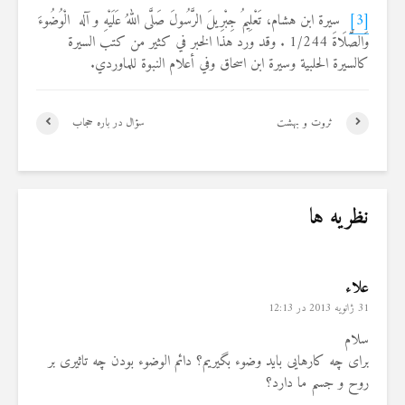
[3]
سيرة ابن هشام، تَعْلِيمُ جِبْرِيلَ الرَّسُولَ صَلَّى اللهُ عَلَيْهِ و آله الْوُضُوءَ
وَالصَّلَاةَ 1/244 . وقد ورد هذا الخبر في كثير من كتب السيرة
كالسيرة الحلبية وسيرة ابن اسحاق وفي أعلام النبوة للماوردي.
ثروت و بهشت
سؤال در باره حجاب
نظریه ها
علاء
31 ژانویه 2013 در 12:13
سلام
برای چه کارهایی باید وضوء بگیریم؟ دائم الوضوء بودن چه تاثیری بر
روح و جسم ما دارد؟