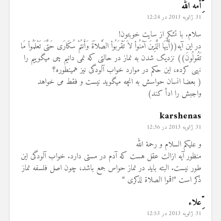
ِِّّأمه الله
31 ژانویه 2013 در 12:24
سلام. با تشکر از سایت خوبتون!
در این آیه((أَيُّهَا الَّذِينَ آمَنُواْ لاَ تَقْرَبُواْ الصَّلاَةَ وَأَنتُمْ سُكَارَى حَتَّىَ تَعْلَمُواْ مَا
تَقُولُونَ)) نزدیک شدن به نماز در حالتی که نمی دانیم چی میگوییم را
نهی کرده، این حکم در موارد خواب آلودگی نیز همینطوره؟
( بعضا انسان حواسش به انچه میگوید نیست و فقط می خواهد
واجبش را ادأ کند)
karshenas
31 ژانویه 2013 در 12:36
و علیکم السلام و رحمة الله
منظور آیه ازالت عقل هست که آدم در مستی دارد. خواب آلودگی این
طور نیست. البته باید در نماز حواس جمع باشد، چون اصل فلسفه نماز
ذکر است “اقموا الصلاة لذکری “
ِِّّعلاء
31 ژانویه 2013 در 12:53