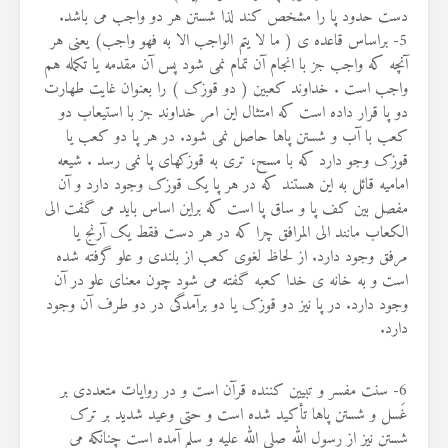
دست حدود پا را مشخص کند لذا شستن هر دو واجب می باشد.
5- براساس قاعده ی ( ما لا یتم الواجب الا به فهو واجب) یعنی هر
آنچه که واجب جز با انجام آن تمام نمی شود پس آن مقدمه یا تکمله هم
واجب است . خداوند کعبین ( دو قوزک ) را بعنوان غایت طهارت
دو پا قرار داده است که امتثال این امر خداوند جز با استیعاب دو
کعب با آب و شستن پاها حاصل نمی شود. در هر پا دو کعب یا
قوزک وجو دارد که با مسح، تری به قوزکهای پا نمی رسد . شیعه
امامیه قائل به این هستند که در هر پا یک قوزک وجود دارد و آن
مفصل بین کف پا و ساق پا است که براین اساس باید می گفت الی
الکعاب مانند الی المرافق چرا که در هر دست فقط یک آرنج یا
مرفق وجود دارد. از لحاظ لغوی کعب از بلندی و علو گرفته شده
است و به خانه ی خدا کعبه گفته می شود چون معنای علو در آن
وجود دارد. در پا نیز دو قوزک یا دو برآمدگی در دو طرف آن وجود
دارد.
6- سنت مفسر و تبیین کننده قرآن است و در روایات متعددی بر
غَسل و شستن پاها تأکید شده است و حتی وعید شدید بر ترک
شستن نیز از رسول الله صلی الله علیه و سلم آمده است چنانکه می