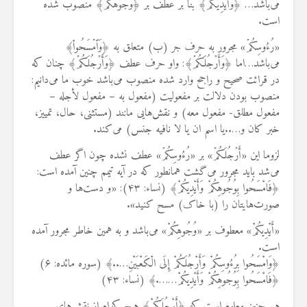
می‌باشد… ﴿وَأَیۡدِیَکُمۡ﴾ بنا بر عطف بر ﴿وُجُوهَکُمۡ﴾ منصوب شده
است.
«رُءُوسِکُمۡ» مجرور به حرف جر (ب) متعلق به ﴿وَٱمۡسَحُواْ﴾
می‌باشد…اما ﴿وَأَرۡجُلَکُمۡ﴾: واو حرف عطف ﴿وَأَرۡجُلَکُمۡ﴾ چنان که
در قرائت صحیح و راجح وارد شده منصوب می‌باشد خوب ما می‌دانیم:
منصوب بودن دلالت بر مفعولیت (مفعول به – مفعول لأجله –
مفعول مطلق- مفعول معه) و نقش‌هایی مانند (مستثنی، حال، تمییز،
خبر کان و…..یا اسم ان یا لا نافیه جنس) می‌کند.
لزوما این «أَرۡجُلَکُمۡ» بر «رُءُوسِکُمۡ» عطف نشده چون اگر عطف
می‌شد باید مجرور می‌گشت همانطور که در آیه تیمم چنین آمده است:
﴿فَامْسَحُوا بِوُجُوهِکُمْ وَأَیْدِیکُمْ﴾ (نساء: ۴۳): «و دست‌ها و
صورت‌هایتان را (با خاک) مسح کنید».
«أَیْدِیکُمْ» معطوف بر «وُجُوهِکُمْ» می‌باشد و به همین خاطر مجرور آمده
است.
﴿وَامْسَحُوا بِرُءُوسِکُمْ وَأَرْجُلَکُمْ إِلَى الْکَعْبَیْنِ…..﴾ (سوره مائده: ۶)
﴿فَامْسَحُوا بِوُجُوهِکُمْ وَأَیْدِیکُمْ…….﴾ (نساء: ۴۳)
هم چنین معلوم است که ﴿أَرْجُلَکُمْ﴾ هیچ کدام از نقش‌های