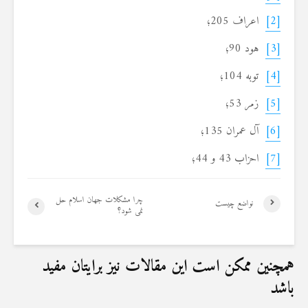
[2]
اعراف 205؛
[3]
هود 90؛
[4]
توبه 104؛
[5]
زمر 53؛
[6]
آل عمران 135؛
[7]
احزاب 43 و 44؛
چرا مشکلات جهان اسلام حل
نواضع چیست
نمی شود؟
همچنین ممکن است این مقالات نیز برایتان مفید
باشد