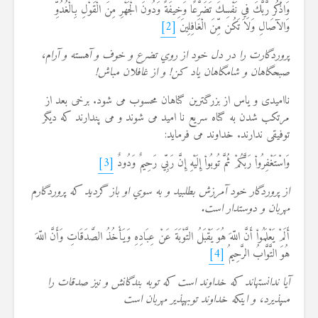
وَاذْكُر رَّبَّكَ فِي نَفْسِكَ تَضَرُّعًا وَخِيفَةً وَدُونَ الْجَهْرِ مِنَ الْقَوْلِ بِالْغُدُوِّ
وَالآصَالِ وَلاَ تَكُن مِّنَ الْغَافِلِينَ
[2]
پروردگارت را در دل خود از روي تضرع و خوف و آهسته و آرام،
صبحگاهان و شامگاهان ياد كن! و از غافلان مباش!
ناامیدی و یاس از بزرگترین گناهان محسوب می شود. برخی بعد از
مرتکب شدن به گناه سریع نا امید می شوند و می پندارند که دیگر
توفیقی ندارند. خداوند می فرماید:
وَاسْتَغْفِرُواْ رَبَّكُمْ ثُمَّ تُوبُواْ إِلَيْهِ إِنَّ رَبِّي رَحِيمٌ وَدُودٌ
[3]
از پروردگار خود آمرزش بطلبيد و به سوي او باز گرديد كه پروردگارم
مهربان و دوستدار است.
أَلَمْ يَعْلَمُواْ أَنَّ اللّهَ هُوَ يَقْبَلُ التَّوْبَةَ عَنْ عِبَادِهِ وَيَأْخُذُ الصَّدَقَاتِ وَأَنَّ اللّهَ
هُوَ التَّوَّابُ الرَّحِيمُ
[4]
آيا ندانسته‏اند كه خداوند است كه توبه بندگانش و نيز صدقات را
مى‏پذيرد، و اينكه خداوند توبه‏پذير مهربان است‏