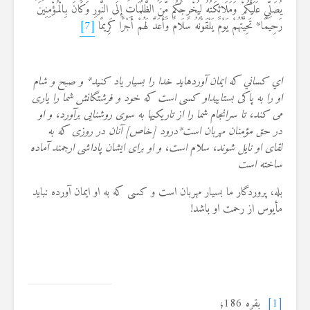
يُصَلِّي عَلَيْكُمْ وَمَلَائِكَتُهُ لِيُخْرِجَكُم مِّنَ الظُّلُمَاتِ إِلَى النُّورِ وَكَانَ بِالْمُؤْمِنِينَ
رَحِيمًا* تَحِيَّتُهُمْ يَوْمَ يَلْقَوْنَهُ سَلَامٌ وَأَعَدَّ لَهُمْ أَجْرًا كَرِيمًا
[7]
اي كساني كه ايمان آورده‏ايد خدا را بسيار ياد كنيد* و صبح و شام
او را به پاكى بستاييداو كسى است كه خود و فرشتگانش شما را یاری
می کند، تا سرانجام شما را از تاريكيها به سوى روشنايى برآورد، و او
در حق مؤمنان مهربان است‏*درود [خاص‏] آنان در روزى كه به
لقاى او نايل شوند، سلام است، و او براى ايشان پاداشى ارجمند آماده
ساخته است‏
بله، پروردگار ما بسیار مهربان است و کسی که به او ایمان آورده نباید
مأیوس از رحمت او باشد!
[1]
بقره 186؛