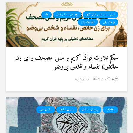
اصول ما در تفسیر قرآن کریم
پاسخ به پرسشهای قرآنی
فتاوا
مباحث علمی
مطالعات زنان
حكم تلاوت قرآن كريم و مسّ مصحف برای زن
حائض، نفساء و شخص بی‌وضو
6 آگوست 2026
15 نمایش ها
GENEL
پیامبران در قرآن
مباحث اخلاقی
مباحث علمی