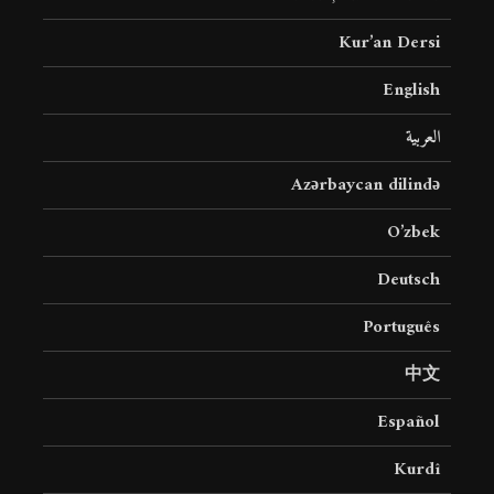
Kur’an Dersi
English
العربية
Azərbaycan dilində
O’zbek
Deutsch
Português
中文
Español
Kurdî