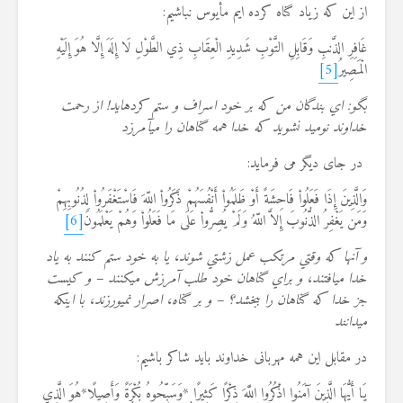
از این که زیاد گناه کرده ایم مأیوس نباشیم:
غَافِرِ الذَّنبِ وَقَابِلِ التَّوْبِ شَدِيدِ الْعِقَابِ ذِي الطَّوْلِ لَا إِلَهَ إِلَّا هُوَ إِلَيْهِ
الْمَصِيرُ
[5]
بگو: اي بندگان من كه بر خود اسراف و ستم كرده‏ايد! از رحمت
خداوند نوميد نشويد كه خدا همه گناهان را مي‏آمرزد
در جای دیگر می فرماید:
وَالَّذِينَ إِذَا فَعَلُواْ فَاحِشَةً أَوْ ظَلَمُواْ أَنْفُسَهُمْ ذَكَرُواْ اللّهَ فَاسْتَغْفَرُواْ لِذُنُوبِهِمْ
وَمَن يَغْفِرُ الذُّنُوبَ إِلاَّ اللّهُ وَلَمْ يُصِرُّواْ عَلَى مَا فَعَلُواْ وَهُمْ يَعْلَمُونَ
[6]
و آنها كه وقتي مرتكب عمل زشتي شوند، يا به خود ستم كنند به ياد
خدا مي‏افتند، و براي گناهان خود طلب آمرزش مي‏كنند – و كيست
جز خدا كه گناهان را ببخشد؟ – و بر گناه، اصرار نمي‏ورزند، با اينكه
مي‏دانند
در مقابل این همه مهربانی خداوند باید شاکر باشیم:
يَا أَيُّهَا الَّذِينَ آمَنُوا اذْكُرُوا اللَّهَ ذِكْرًا كَثِيرًا *وَسَبِّحُوهُ بُكْرَةً وَأَصِيلًا*هُوَ الَّذِي