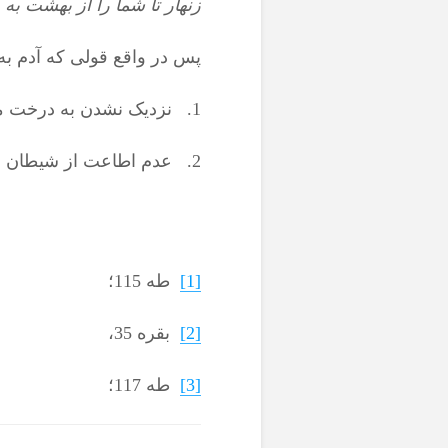
زنهار تا شما را از بهشت به 
پس در واقع قولی که آدم به خ
1. نزدیک نشدن به درخت ممنوع شده؛
2. عدم اطاعت از شیطان
[1]
طه 115؛
[2]
بقره 35،
[3]
طه 117؛