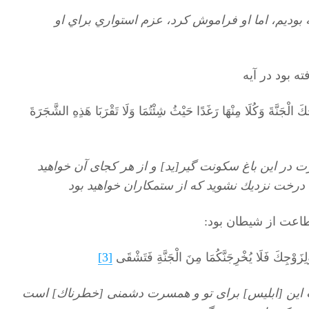
ه بوديم، اما او فراموش كرد، عزم استواري براي او
ه بود در آیه
َ الْجَنَّةَ وَكُلَا مِنْهَا رَغَدًا حَيْثُ شِئْتُمَا وَلَا تَقْرَبَا هَذِهِ الشَّجَرَةَ
ت در اين باغ سكونت گير[يد] و از هر كجاى آن خواهيد
 درخت نزديك نشويد كه از ستمكاران خواهيد بود
طاعت از شیطان بود:
 وَلِزَوْجِكَ فَلَا يُخْرِجَنَّكُمَا مِنَ الْجَنَّةِ فَتَشْقَى
[3]
 اين [ابليس] براى تو و همسرت دشمنى [خطرناك] است