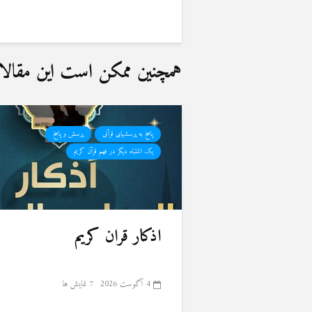
همچنین ممکن است این مقالات 
پاسخ به پرسشهای قرآنی
پرسش و پاسخ
یک اشتباه دیگر در فهم قرآن کریم
اذکار قران کریم
4 آگوست 2026
7 نمایش ها