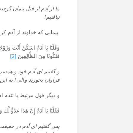
ما از آدم از قبل پيمان گرفت
نيافتيم!
پیمانی که خداوند از آدم کرفت
وَقُلْنَا يَا آدَمُ اسْكُنْ أَنْتَ وَزَوْجُك
فَتَكُونَا مِنَ الظَّالِمِينَ
[2]
و گفتيم اى آدم خود و همسر
فراوان بخوريد و[لى] به اين
و دیگر قول مرتبط با عدم ا
فَقُلْنَا يَا آدَمُ إِنَّ هَذَا عَدُوٌّ لَّكَ
پس گفتيم اى آدم در حقيقت