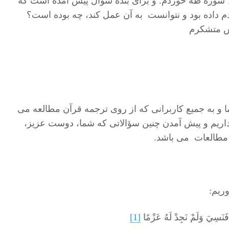
مطالعه می کردم به آیه 115 سوره طه خوردم. و برای بنده سؤال پیش آمده است که
دم داده بود و نتوانست به آن عمل کند، چه بوده است؟
یش متشکرم
ا و به جمیع کاربرانی که از روی ترجمه قرآن مطالعه می
داریم و پیش آمدن چنین سؤالاتی که شما، دوست عزیز،
 مطالعات می باشد.
وریم:
فَنَسِيَ وَلَمْ نَجِدْ لَهُ عَزْمًا
[1]