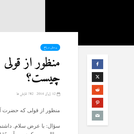
پرسش و پاسخ
منظور از قولی
چیست؟
12 ژوئن 2014
782 نمایش ها
منظور از قولی که حضرت آد
سؤال: با عرض سلام. داشتم 