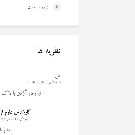
ترازو در قیامت
نظریه ها
من
6 جولای 2015 در 23:58
آیا وضو گرفتن با لاک
کارشناس علوم قرآ
7 جولای 2015 در 11:36
نه، با