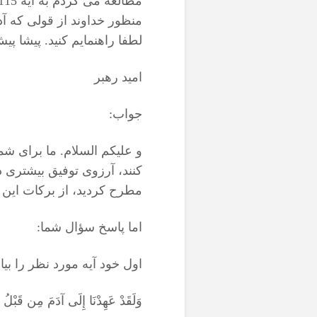
منظور خداوند از قولی که آ
لطفا راهنمایم کنید. پیشا پ
امید رهبر
جواب:
و علیکم السلام. ما برای شم
کنند، آرزوی توفیق بیشتری 
مطرح کردید، از برکات این
اما پاسخ سؤال شما:
اول خود آیه مورد نظر را بیا
وَلَقَدْ عَهِدْنَا إِلَى آدَمَ مِن قَبْلُ 