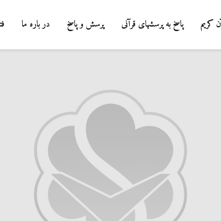
ن کریم
پاسخ به پرسشهای قرآنی
پرسش و پاسخ
در باره ما
فت
درباره سنگ زدن به
شیطان و دویدن مردان
میان صفا و مروه
20 جولای 2026