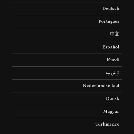
Deutsch
Português
中文
Español
Kurdî
ئۇيغۇرچە
Nederlandse taal
Dansk
Magyar
Türkmence