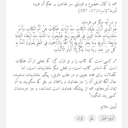
همه با کمال خضوع و فروتنی سر طاعت بر حکم آن فرود
19 جولای 2026
36 نمایش ها
آورند”(اسراء/17، 107)
و در آیه دیگر می فرماید:
هُوَ الَّذِي أَنْزَلَ عَلَيْكَ الْكِتَابَ مِنْهُ آيَاتٌ مُحْكَمَاتٌ هُنَّ أُمُّ الْكِتَابِ وَأُخَرُ
مُتَشَابِهَاتٌ فَأَمَّا الَّذِينَ فِي قُلُوبِهِمْ زَيْغٌ فَيَتَّبِعُونَ مَا تَشَابَهَ مِنْهُ ابْتِغَاءَ الْفِتْنَةِ
وَابْتِغَاءَ تَأْوِيلِهِ وَمَا يَعْلَمُ تَأْوِيلَهُ إِلَّا اللَّهُ وَالرَّاسِخُونَ فِي الْعِلْمِ يَقُولُونَ آمَنَّا بِهِ
كُلٌّ مِنْ عِنْدِ رَبِّنَا وَمَا يَذَّكَّرُ إِلَّا أُولُو الْأَلْبَابِ
“و كسى است كه كتاب را بر تو نازل كرد كه بخشى از آن محكمات
است كه اساس كتاب است، و بخش ديگر متشابهات است، اما
كج‏دلان، براى فتنه جويى و در طلب تاويل، پيگير متشابهات مى‏شوند،
حال آنكه تاويل آن را جز خداوند و راسخان در علم كه مى‏گويند به آن
ايمان آورده‏ايم، همه از پيشگاه خداوند است نمى‏دانند، و جز خردمندان
كسى پند نمى‏گيرد”
آیدین ملایم
أُوتُوا الْعِلْمَ
عَلَم
قران