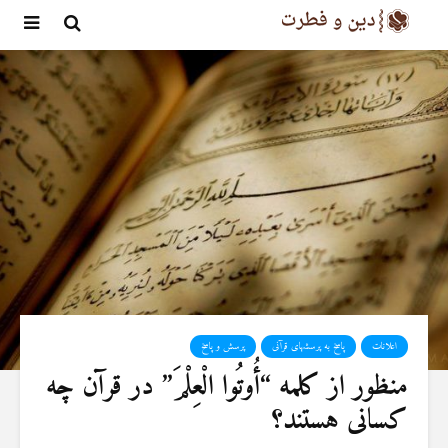
اعلانات
پاسخ به پرسشهای قرآنی
پرسش و پاسخ
منظور از كلمه “أُوتُوا الْعِلْمَ” در قرآن چه
کسانی هستند؟