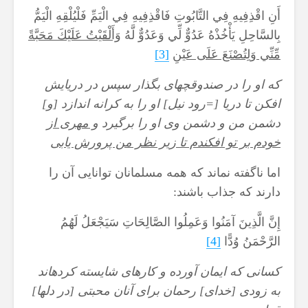
أَنِ اقْذِفِيهِ فِي التَّابُوتِ فَاقْذِفِيهِ فِي الْيَمِّ فَلْيُلْقِهِ الْيَمُّ
بِالسَّاحِلِ يَأْخُذْهُ عَدُوٌّ لِّي وَعَدُوٌّ لَّهُ
وَأَلْقَيْتُ عَلَيْكَ مَحَبَّةً
مِّنِّي وَلِتُصْنَعَ عَلَى عَيْنِ
[3]
كه او را در صندوقچه‏اى بگذار سپس در دريايش
افكن تا دريا [=رود نيل] او را به كرانه اندازد [و]
دشمن من و دشمن وى او را برگيرد
و مهرى از
خودم بر تو افكندم تا زير نظر من پرورش يابى
اما ناگفته نماند که همه مسلمانان توانایی آن را
دارند که جذاب باشند:
إِنَّ الَّذِينَ آمَنُوا وَعَمِلُوا الصَّالِحَاتِ سَيَجْعَلُ لَهُمُ
الرَّحْمَنُ وُدًّا
[4]
کسانى كه ايمان آورده و كارهاى شايسته كرده‏اند
به زودى [خداى] رحمان براى آنان محبتى [در دلها]