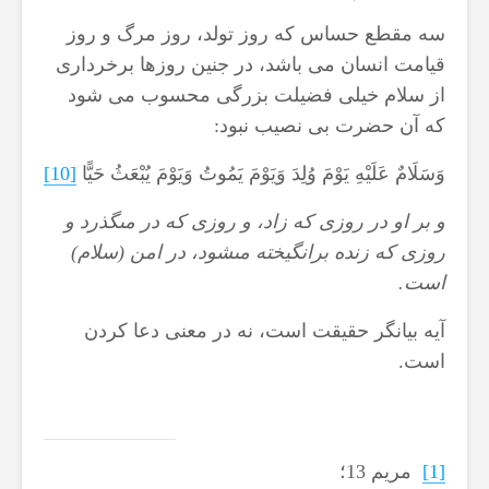
سه مقطع حساس که روز تولد، روز مرگ و روز
قیامت انسان می باشد، در جنین روزها برخرداری
از سلام خیلی فضیلت بزرگی محسوب می شود
که آن حضرت بی نصیب نبود:
وَسَلَامٌ عَلَيْهِ يَوْمَ وُلِدَ وَيَوْمَ يَمُوتُ وَيَوْمَ يُبْعَثُ حَيًّا
[10]
و بر او در روزى كه زاد، و روزى كه در مى‏گذرد و
روزى كه زنده برانگيخته مى‏شود، در امن (سلام)
است.
آیه بیانگر حقیقت است، نه در معنی دعا کردن
است.
[1]
مریم 13؛