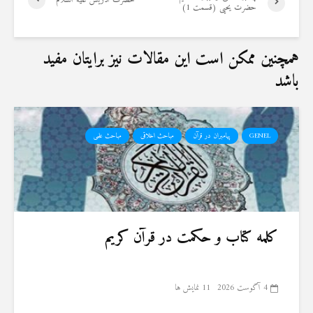
حضرت ادریس علیه السلام‏
حضرت ‌یحیی (قسمت 1)
همچنین ممکن است این مقالات نیز برایتان مفید
باشد
GENEL
پیامبران در قرآن
مباحث اخلاقی
مباحث علمی
کلمه کتاب و حکمت در قرآن کریم
4 آگوست 2026
11 نمایش ها