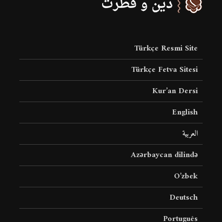
Türkçe Resmi Site
Türkçe Fetva Sitesi
Kur’an Dersi
English
العربية
Azərbaycan dilində
O’zbek
Deutsch
Português