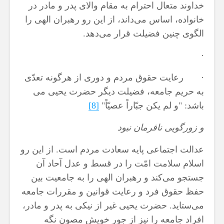
خداوند متعال احترام به مقام والای پدر و مادر در
خانواده، اساس می‌داند، از ا‌ین رو رهبران الهی را
الگوی‌ چنین فضیلت قرار می‌دهد.
·
· رعا‌یت حقوق مردم و دوری از هرگونه تعدّی
به حر‌یم جامعه، فضیلت د‌یگر حضرت ‌یحیی می
باشد: "و لم یكن جبّاراً عصیّاً"
[8]
و زورگويى نافرمان نبود
عدالت اجتماعی پا‌یه سعادت مردم است. از ا‌ین رو
اسلام سلامت امّت را در‌ قسط و‌ عدل آحاد آن
جستجو می‌كند و رهبران الهی را به جامعیت بین
حفظ حقوق فرد و ‌رعا‌یت قوانین و مقررات جامعه
می‌ستا‌ید. حضرت یحیی غیر از نیكی به پدر ‌و مادر،
افراد جامعه را نیز از جور خو‌یش مصون نگه