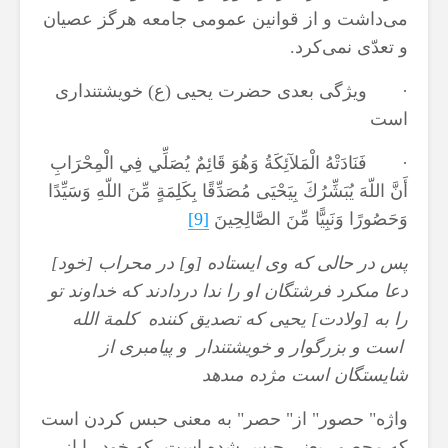
‌می‌داشت و از قوانین عمومی جامعه هرگز عصیان
و تعدّی نمی‌كرد.
· ویژگی بعدی حضرت یحیی (ع) خويشتنداری
است
· فَنَادَتْهُ الْمَلآئِكَةُ وَهُوَ قَائِمٌ يُصَلِّي فِي الْمِحْرَابِ
أَنَّ اللّهَ يُبَشِّرُكَ بِيَحْيَى مُصَدِّقًا بِكَلِمَةٍ مِّنَ اللّهِ وَسَيِّدًا
وَحَصُورًا وَنَبِيًّا مِّنَ الصَّالِحِينَ
[9]
پس در حالى كه وى ايستاده [و] در محراب [خود]
دعا مى‏كرد فرشتگان او را ندا دردادند كه خداوند تو
را به [ولادت] يحيى كه تصديق كننده كلمة الله
است و بزرگوار و خويشتندار و پيامبرى از
شايستگان است مژده مى‏دهد
واژه" حصور" از" حصر" به معنى حبس کردن است
که محصور یعنی حبس شده است، که خود را از