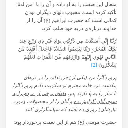
متعال این صفت را به او داده و آن را با "من لدنا"
تأکید کرده است. محبوب دلهای د‌یگران بودن
کمالی است که حضرت ابراهیم (ع) آن را از
خداوند درباره‌ی‌ ذر‌یه خود طلب كرد:
رَّبَّنَا إِنِّي أَسْكَنتُ مِن ذُرِّيَّتِي بِوَادٍ غَيْرِ ذِي زَرْعٍ عِندَ
بَيْتِكَ الْمُحَرَّمِ رَبَّنَا لِيُقِيمُواْ الصَّلاَةَ
فَاجْعَلْ أَفْئِدَةً مِّنَ
النَّاسِ تَهْوِي إِلَيْهِمْ
وَارْزُقْهُم مِّنَ الثَّمَرَاتِ لَعَلَّهُمْ
يَشْكُرُونَ
[2]
پروردگارا من [يكى از] فرزندانم را در دره‏اى
بى‏كشت نزد خانه محترم تو سكونت دادم پروردگارا
تا نماز را به پا دارند پس
دلهاى برخى از مردم را به
سوى آنان گرايش ده
و آنان را از محصولات [مورد
نيازشان] روزى ده باشد كه سپاسگزارى كنند
حضرت موسی (ع) هم از این نعمت برخوردار بود: