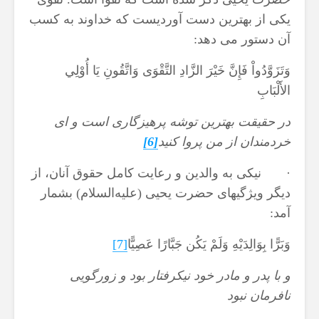
یکی از بهترین دست آوردیست که خداوند به کسب
آن دستور می دهد:
وَتَزَوَّدُواْ فَإِنَّ خَيْرَ الزَّادِ التَّقْوَى وَاتَّقُونِ يَا أُوْلِي
الأَلْبَابِ
در حقيقت بهترين توشه پرهيزگارى است و اى
خردمندان از من پروا كنيد
[6]
· نیكی به والدین و رعا‌یت كامل حقوق آنان، از
د‌یگر و‌یژگیهای حضرت ‌یحیی (علیه
السلام) بشمار
آمد:
وَبَرًّا بِوَالِدَيْهِ وَلَمْ يَكُن جَبَّارًا عَصِيًّا
[7]
و با پدر و مادر خود نيك‏رفتار بود و زورگويى
نافرمان نبود