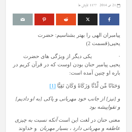
21 می 2014
1177 نمایش ها
پیامبران الهی را بهتر بشناسیم: حضرت
مقصود از «کتاب مکنون»
حكم تلاوت قرآ
‌یحیی(قسمت 2)
ن
در آیه ۷۸ سوره واقعه
مسّ مصحف ب
حائض، نفساء
17 جولای 2026
· یکی دیگر از ویژگی های حضرت
بی‌وضو
18 نمایش ها
6 آگوست 2026
یحیی پیامبر حنان بودن اوست که در قرآن کریم در
آیا سوراخ کردن کشتی،
16 نمایش ها
باره او چنین آمده است:
یگری
کشتن آن نوجوان و ساختن
دیوار، ارتباطی با علم غیبِ
اذکار قران کری
وَحَنَانًا مِّن لَّدُنَّا وَزَكَاةً وَكَانَ تَقِيًّا
[1]
؟
آینده داشت؟
4 آگوست 2026
8 جولای 2026
9 نمایش ها
و [نيز] از جانب خود مهربانى و پاكى [به او داديم]
24 نمایش ها
اهمیت گواهی 
و تقواپيشه بود
منظور از «وَفق» و حکم
اسلام
حکم
ساختن یا درخواست آن
29 جولای 2026
معنی حنان در لغت این است
آنكه نسبت به چيزى
ا
4 جولای 2026
19 نمایش ها
عاطفه و مهربانى دارد ، بسيار مهربان
و خداوند
15 نمایش ها