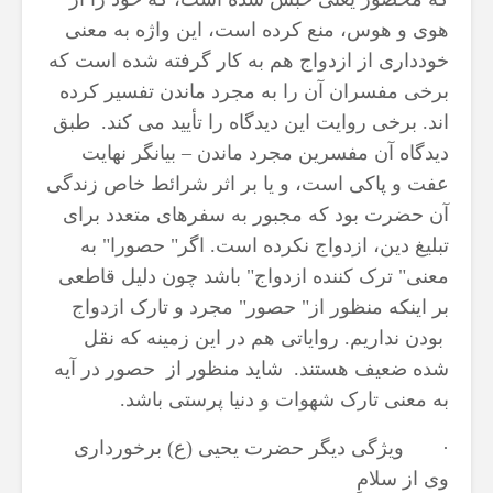
هوى و هوس، منع کرده است، این واژه به معنى
خوددارى از ازدواج هم به کار گرفته شده است که
برخی مفسران آن را به مجرد ماندن تفسیر کرده
اند. برخی روایت این دیدگاه را تأیید می کند. طبق
دیدگاه آن مفسرین مجرد ماندن – بیانگر نهایت
عفت و پاکى است، و یا بر اثر شرائط خاص زندگى
آن حضرت بود که مجبور به سفرهاى متعدد براى
تبلیغ دین، ازدواج نکرده است. اگر" حصورا" به
معنى" ترک کننده ازدواج" باشد چون دلیل قاطعى
بر اینکه منظور از" حصور" مجرد و تارک ازدواج
بودن نداریم. روایاتی هم در این زمینه که نقل
شده ضعیف هستند. شاید منظور از حصور در آیه
به معنى تارک شهوات و دنیا پرستى باشد.
· ویژگی دیگر حضرت یحیی (ع) برخورداری
وی از سلامِ