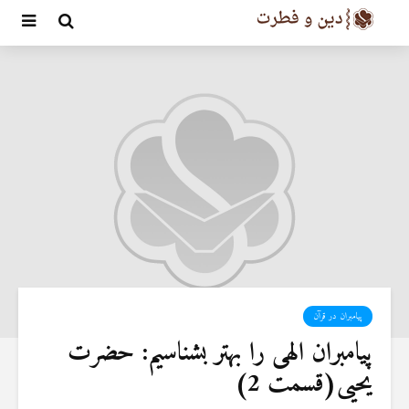
پیامبران در قرآن
پیامبران الهی را بهتر بشناسیم: حضرت
‌یحیی(قسمت 2)