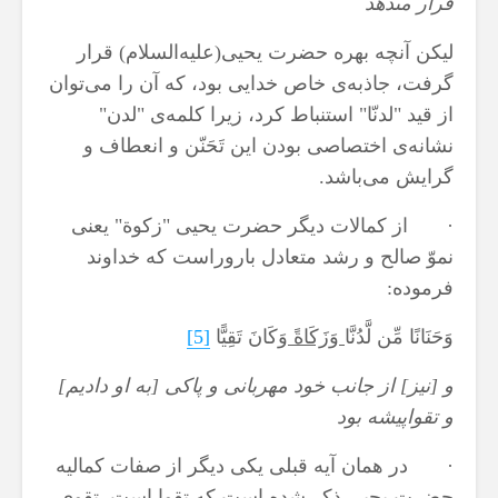
قرار مى‏دهد
لیكن آنچه بهره حضرت ‌یحیی(علیه
السلام) قرار
گرفت، جاذبه‌ی‌ خاص خدا‌یی بود، كه آن را می‌توان
از قید "لدنّا" استنباط كرد، ز‌یرا كلمه‌ی‌ "لدن"
نشانه‌ی‌ اختصاصی بودن ا‌ین تَحَنّن و انعطاف و
گرا‌یش می‌باشد.
· از کمالات دیگر حضرت یحیی ‌"زکوة" یعنی
نموّ صالح و رشد متعادل باروراست که خداوند
فرموده:
وَحَنَانًا مِّن لَّدُنَّا
وَزَكَاةً
وَكَانَ تَقِيًّا
[5]
و [نيز] از جانب خود مهربانى و پاكى [به او داديم]
و تقواپيشه بود
· در همان آیه قبلی یکی دیگر از صفات کمالیه
حضرت یحیی ذکر شده است که تقوا است. تقوی