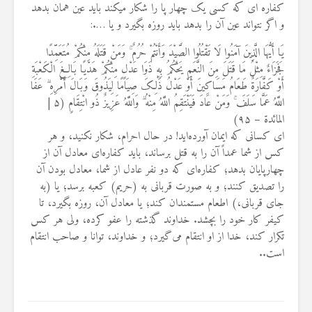
کفاره ای که کسی یک چهار پا را شکار میکند باید عین همان بدهد
و اگر نتواند عین آن را بدهد باید روزه بگیرد و یا
….:
یَا أَیُّهَا الَّذِینَ آمَنُوا لَا تَقْتُلُوا الصَّیْدَ وَأَنْتُمْ حُرُمٌ ۚ وَمَنْ قَتَلَهُ مِنْکُمْ مُتَعَمِّدًا
فَجَزَاءٌ مِثْلُ مَا قَتَلَ مِنَ النَّعَمِ یَحْکُمُ بِهِ ذَوَا عَدْلٍ مِنْکُمْ هَدْیًا بَالِغَ الْکَعْبَةِ
أَوْ کَفَّارَةٌ طَعَامُ مَسَاکِینَ أَوْ عَدْلُ ذَٰلِکَ صِیَامًا لِیَذُوقَ وَبَالَ أَمْرِهِ ۗ عَفَا
اللَّهُ عَمَّا سَلَفَ ۚ وَمَنْ عَادَ فَیَنْتَقِمُ اللَّهُ مِنْهُ ۗ وَاللَّهُ عَزِیزٌ ذُو انْتِقَامٍ (
۵ |
المائدة –
۹۵
)
ای کسانی که ایمان آورده‌اید! در حال احرام، شکار نکنید، و هر
کس از شما عمداً آن را به قتل برساند، باید کفاره‌ای معادل آن از
چهارپایان بدهد؛ کفاره‌ای که دو نفر عادل از شما، معادل بودن آن
را تصدیق کنند؛ و به صورت قربانی به (حریم) کعبه برسد؛ یا (به
جای قربانی،) اطعام مستمندان کند؛ یا معادل آن، روزه بگیرد، تا
کیفر کار خود را بچشد. خداوند گذشته را عفو کرده، ولی هر کس
تکرار کند، خدا از او انتقام می‌گیرد؛ و خداوند، توانا و صاحب انتقام
است
..