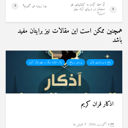
آیا حمله کردن به کشتیهای غیر
چرا روزه می گیریم؟
مسلمان در دریای آزاد جایز
است؟
همچنین ممکن است این مقالات نیز برایتان مفید
باشد
پاسخ به پرسشهای قرآنی
پرسش و پاسخ
یک اشتباه دیگر در فهم قرآن کریم
اذکار قران کریم
4 آگوست 2026
9 نمایش ها