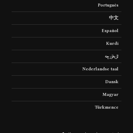
Português
中文
Español
Kurdî
ئۇيغۇرچە
Nederlandse taal
Dansk
Magyar
Türkmence