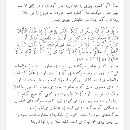
19 جولای 2026
حال اگر کفاره چیزی را نتوان پرداخت کرد قرآن در ازای آن سه
36 نمایش ها
چیز مطرح میکند.مثلاً کفاره قسم خوردن به دروغ را نمی توان
پرداخت کرد چون در مقابلش چیزی نیست
:
لَا یُؤَاخِذُکُمُ اللَّهُ بِاللَّغْوِ فِی أَیْمَانِکُمْ وَلَٰکِنْ یُؤَاخِذُکُمْ بِمَا عَقَّدْتُمُ الْأَیْمَانَ ۖ
فَکَفَّارَتُهُ إِطْعَامُ عَشَرَةِ مَسَاکِینَ مِنْ أَوْسَطِ مَا تُطْعِمُونَ أَهْلِیکُمْ أَوْ
کِسْوَتُهُمْ أَوْ تَحْرِیرُ رَقَبَةٍ ۖ فَمَنْ لَمْ یَجِدْ فَصِیَامُ ثَلَاثَةِ أَیَّامٍ ۚ ذَٰلِکَ کَفَّارَةُ
أَیْمَانِکُمْ إِذَا حَلَفْتُمْ ۚ وَاحْفَظُوا أَیْمَانَکُمْ ۚ کَذَٰلِکَ یُبَیِّنُ اللَّهُ لَکُمْ آیَاتِهِ لَعَلَّکُمْ
تَشْکُرُونَ (
۵ |
المائدة –
۸۹
)
خداوند شما را بخاطر سوگندهای بیهوده (و خالی از اراده،) مؤاخذه
نمی‌کند؛ ولی در برابر سوگندهایی که (از روی اراده) محکم کرده‌اید،
مؤاخذه می‌نماید. کفاره این‌گونه قسمها، اطعام ده نفر مستمند، از
غذاهای معمولی است که به خانواده خود می‌دهید؛ یا لباس پوشاندن
بر آن ده نفر؛ و یا آزاد کردن یک برده؛ و کسی که هیچ کدام از
اینها را نیابد، سه روز روزه می‌گیرد؛ این، کفاره سوگندهای شماست
به هنگامی که سوگند یاد می‌کنید (و مخالفت می‌نمایید). و
سوگندهای خود را حفظ کنید (و نشکنید!) خداوند آیات خود را
این چنین برای شما بیان می‌کند، شاید شکر او را بجا آورید
!