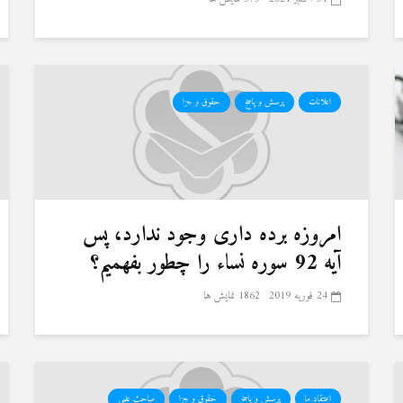
اعلانات
پرسش و پاسخ
حقوق و جزا
امروزه برده داری وجود ندارد، پس
آیه 92 سوره نساء را چطور بفهمیم؟
24 فوریه 2019
1862 نمایش ها
اعتقاد ما
پرسش و پاسخ
حقوق و جزا
مباحث علمی