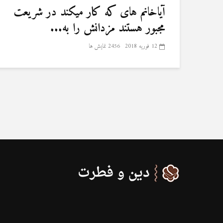
آیاخانم های که کار میکند در شریعت
مجبور هستند مزدانش را به...
12 فوریه 2018
2456 نمایش ها