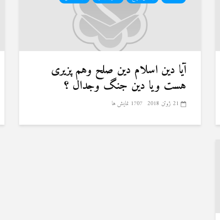
آیا دین اسلام دین صلح وهم پزیری
هست ویا دین جنگ وجدال ؟
21 ژوئن 2018
1707 نمایش ها