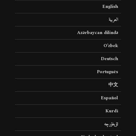
English
العربية
Azərbaycan dilində
O’zbek
Deutsch
Português
中文
Español
Kurdî
ئۇيغۇرچە