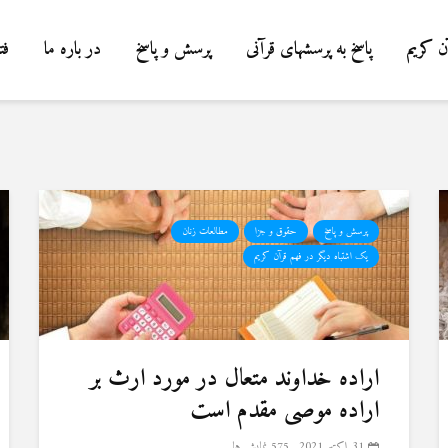
ن کریم
پاسخ به پرسشهای قرآنی
پرسش و پاسخ
در باره ما
فت
پرسش و پاسخ
حقوق و جزا
مطالعات زنان
یک اشتباه دیگر در فهم قرآن کریم
اراده خداوند متعال در مورد ارث بر
اراده موصی مقدم است
31 اکتبر 2021
575 نمایش ها