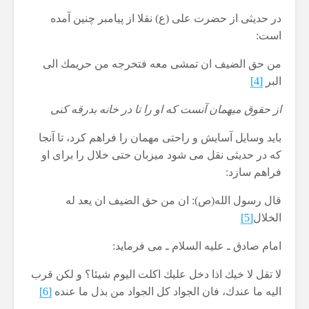
در حدیثی از حضرت علی (ع) نقلا از پیامبر چنین آمده
است:
من حق الضیف ان تمشی معه فتخرجه من حریمك الی
البر
[4]
از حقوق میهمان آنست كه او را تا در خانه بدرقه كنی
باید وسایل آسایش و راحتی مهمان را فراهم كرد، تا آنجا
كه در حدیثی نقل می شود میزبان حتی خلال را برای او
فراهم سازد:
قال رسول الله(ص): ان من حق الضیف ان یعد له
الخلال
[5]
امام صادق ـ علیه السلام ـ می فرماید:
لا تقل لا خیك اذا دخل علیك اكلت الیوم شیئا؟ و لكن قرب
الیه ما عندك، فان الجواد كل الجواد من بذل ما عنده
[6]