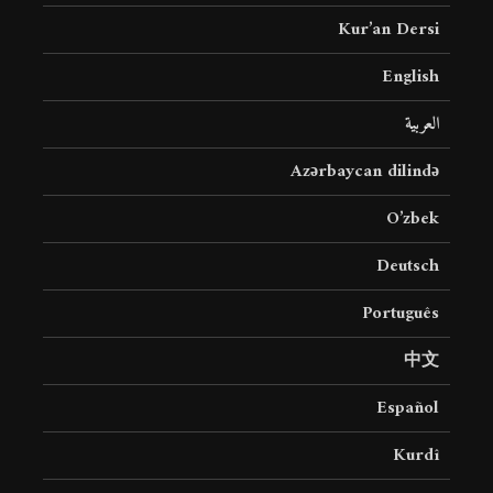
Kur’an Dersi
English
العربية
Azərbaycan dilində
O’zbek
Deutsch
Português
中文
Español
Kurdî