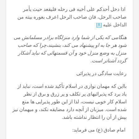
اذا دخل أحدكم علی أخیه فی رحله فلیقعد حیث یأمر
صاحب الرحل، فان صاحب الرحل اعرف بعوره بیته من
الداخل علیه
[8]
هنگامی كه یكی از شما وارد منزلگاه برادر مسلمانش می
شود هر جا به او پیشنهاد می كند، بنشیند،‌چرا كه صاحب
منزل به وضع منزل خود و آن قسمتهائی كه نباید آشكار
گردد آشناتر است.
رعایت سادگی در پذیرائی
بااین که مهمان نوازی در اسلام تأکید شده است، نباید از
یاد برد که پذیرائیهای پر تكلف و پر زرق و برق از نظر
اسلام كار خوبی نیست، لذا از این طور پذیرایی ها منع
شده است. میزبان از آنچه دارد مضایقه نكند، و میهمان نیز
بیش از آن را انتظار نداشته باشد.
امام صادق (ع) می فرماید: