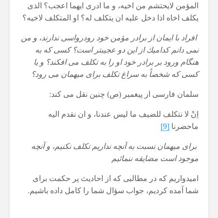
المؤمن لایحتشم من اخیه، و ما ادری ایهما اعجب؟ الذی
یكلف اخاه اذا دخل علیه ان یتكلف له؟ او المتكلف لاخیه؟
افراد با ایمان از برادر مؤمن خود رودرواسی ندارند، و من
نمی دانم كدامیك از این دو عجیبتر است؟ كسی كه به
هنگام ورود بر برادر خود او را به تكلف می افكند؟ و یا
كسی كه شخصاً به سراغ تكلف برای میهمان می رود؟
سلمان فارسی از پیغمبر (ص) چنین نقل می كند:
اِنْ لا نتكلف للضیف ما لیس عندنا، و ان نقدم الیه
ماحضرنا
[9]
برای میهمان نسبت به آنچه نداریم تكلف نكنیم، و آنچه
موجود است مضایقه ننمائیم
امیدواریم که در مطالبی که از احادیث پر حکمت برای
شما آمده کردیم، جواب سؤال شما را کامل داده باشیم.