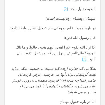
8 جولای 2026
11 نمایش ها
24 نمایش ها
الضیف دلیل الجنه
[2]
میهمان راهنمای راه بهشت است!
در باره اهمیت خاص مهمانی حدیث ذیل اشاره واضح دارد:
قال رسول الله (ص):
اذا اراد الله بقوم خیرا اهدی الیهم هدیه، قالوا: و ما تلك
الهدیه؟ قال:‌الضیف، ینزل برزقه، ‌و یرتحل بذنوب اهل
البیت
[3]
هنگامی كه خداوند اراده كند نسبت به جمعیتی نیكی نماید
هدیه گرانبهائی برای آنها می فرستد، عرض كردند ای
پیامبر خدا! چه هدیه ای؟ فرمود: میهمان، با روزی خویش
وارد می شود، و گناهان خانواده را با خود می برد (و
بخشوده می شوند)
اما در باره حقوق مهمان