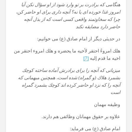
هنگامی كه برادرت بر تو وارد شود از او سؤال نكن آیا
امروز غذا خورده ای یا نه؟ آنچه داری برای او حاضر كن،
چرا كه سخاوتمند واقعی كسی است كه از بذل آنچه
حاضر دارد مضایقه نكند
در حدیثی دیگر از امام صادق (ع) می خوانیم:
هلك امروءً احتقر لأخیه ما یحضره و هلك امروء احتقر من
اخیه ما قدم إلیه
[7]
میزبانی كه آنچه را برای برادرش آماده ساخته كوچك
بشمرد هلاك (و گمراه) شده است، همچنین میهمانی كه
آنچه را كه نزد او حاضر كرده اند كوچك بشمرد گمراه
است
وظیفه مهمان
علاوه بر حقوق مهمانان وظائفی هم دارند.
امام صادق (ع) می فرماید: