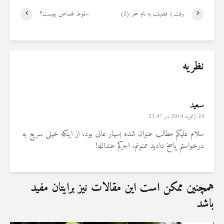
وقت با فضیلت به نام سحر (2)
سقوط قصاص چیست؟
نظریه
سعید
24 ژانویه 2014 در 23:47
سلام علیکم مطالب عنوان شده بسیار عالی بود. از اینکه خیلی سریع به
درخواستم پاسخ دادید ممنونم. اجرکم عندالله!
همچنین ممکن است این مقالات نیز برایتان مفید
باشد