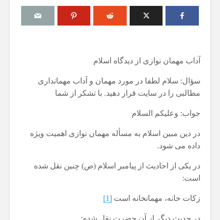
آداب مهمان نوازی از دیدگاه اسلام
دت در
آیا اگر مسلمانی فردی
آیا برای یک مس
غیرمسلمان را بکشد، حکم
است که در ک
سؤال: سلام لطفا در مورد مهمان و آداب مهمانداری
قصاص درباره او اجرا
غیرمسلمان در
مطالبی را در سایت قرار دهید. با تشکر از شما
می‌شود؟
کند؟
19 جولای 2026
10 آگوست 2026
جواب: وعلیکم السلام
37 نمایش ها
4 نمایش ها
ن
در دین مبین اسلام به مسأله مهمان نوازی اهمیت ویژه
مقصود از «کتاب مکنون»
حكم تلاوت قرآ
در آیه ۷۸ سوره واقعه
مسّ مصحف ب
داده می شود.
حائض، نفساء
17 جولای 2026
بی‌وضو
19 نمایش ها
در یکی از احادیث از پیامبر اسلام (ص) چنین نقل شده
یگری
6 آگوست 2026
است:
آیا سوراخ کردن کشتی،
18 نمایش ها
؟
کشتن آن نوجوان و ساختن
زكات خانه، مهمانخانه است
[1]
دیوار، ارتباطی با علم غیبِ
اذکار قران کری
آینده داشت؟
4 آگوست 2026
در حدیث دیگر از آن حضرت نقل شده: