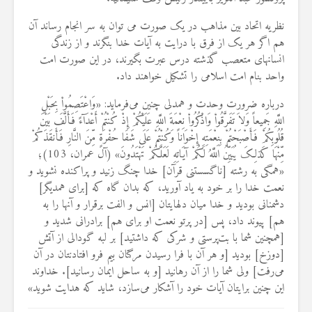
19 جولای 2026
36 نمایش ها
نظریه اتحاد بین مذاهب در یک صورت می توان به سر انجام رساند آن
هم اگر هر یک از فرق با درایت به آیات خدا بنگرند و از زندگی
انسانهای متعصب گذشته درس عبرت بگیرند، در این صورت امت
واحد بنام امت اسلامی را تشکیل خواهند داد.
درباره ضرورت وحدت و همدلی چنین می‌فرماید: «وَاعْتَصِمُواْ بِحَبْلِ
اللَّهِ جَمِیعاً وَلاَ تَفَرَّقُواْ وَاذْکُرُواْ نِعْمَةَ اللَّهِ عَلَیْکُمْ إِذْ کُنْتُمْ أَعْدَآءً فَأَلَّفَ بَیْنَ
قُلُوبِکُمْ فَأَصْبَحْتُمْ بِنِعْمَتِهِ إِخْوَاناً وَکُنْتُمْ عَلَى شَفَا حُفْرَةٍ مِّنَ النَّارِ فَأَنقَذَکُمْ
مِّنْهَا کَذلِکَ یُبَیِّنُ اللَّهُ لَکُمْ آیَاتِهِ لَعَلَّکُمْ تَهْتَدُونَ» (آل عمران، 103)؛
«همگی به رشته [ناگسستنی قرآن] خدا چنگ زنید و پراکنده نشوید و
نعمت خدا را بر خود به یاد آورید، که بدان گاه که [برای همدیگر]
دشمنانی بودید و خدا میان دلهایتان [انس و الفت برقرار و آنها را به
هم] پیوند داد، پس [در پرتو نعمت او برای هم] برادرانی شدید و
[همچنین شما با بت‌پرستی و شرکی که داشتید] بر لبه گودالی از آتش
[دوزخ] بودید [و هر آن با فرا رسیدن مرگتان بیم فرو افتادنتان در آن
می‌رفت] ولی شما را از آن رهانید [و به ساحل ایمان رسانید]. خداوند
این چنین برایتان آیات خود را آشکار می‌سازد، شاید که هدایت شوید»