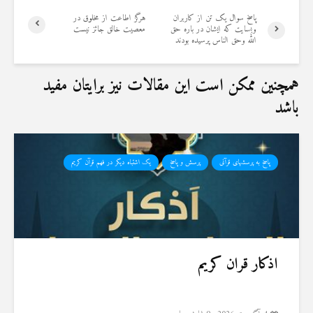
پاسخ سوال یک تن از کاربران
هرگز اطاعت از مخلوق در
وبسایت که ایشان در باره حق
معصیت خالق جائز نیست
الله وحق الناس پرسیده بودند
همچنین ممکن است این مقالات نیز برایتان مفید
باشد
پاسخ به پرسشهای قرآنی
پرسش و پاسخ
یک اشتباه دیگر در فهم قرآن کریم
اذکار قران کریم