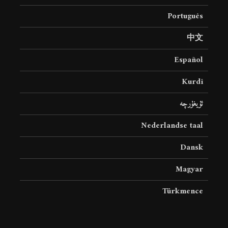
Português
中文
Español
Kurdî
ئۇيغۇرچە
Nederlandse taal
Dansk
Magyar
Türkmence