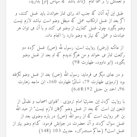
و نعمتش را بر شما تمام گرداند باشد كه سپاس [او] بداريد.
19 جولای 2026
37 نمایش ها
طبق این آیه آنان که جنب اند برای نماز خواندن باید غسل کنند. و
اگر بعد از غسل ارتکاب عملی که مبطل وضو است نباشد لازم نیست
وضو بگیرد چون غسل کفایت از وضو می کند و با آن می توان هر
عبادت و عملی که نیاز به وضو دارد را انجام داد.
از عائشه (رض) روایت است: رسول لله (ص) غسل کرده دو
رکعت نماز می خواند و من هرگز ندیدم که او بعد از غسل وضو
بگیرد. (ابو داوود، طهارت 98)
و در جای دیگر می فرماید: رسول الله (ص) بعد از غسل وضو نگرفته
بود (ترمیزی طهارت 79، نسائئ طهارت 160، ابن ماجه زهارت
96، احمد بن حنبل 6.68:192)
با روایت کردن این حدیثها امام ترمیزی : "فتوای اصحاب و علمائی از
تابعین این است که بعد از غسل وضو گرفتن لازم نیست" از عبد الله
بن عمر روایت است که از رسو الله (ص) در باره وضوی بعد از
غسل سوال کردند و آن حضرت در جوابش فرمود: کدام وضو بهتر از
غسل است؟ (حاکم مستدرک، حدیث 103 (548)