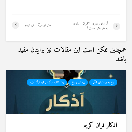
آیا برای پیروی ازقران ، نیازی
من از مرگ می ترسم!
به طریقتها هست؟
همچنین ممکن است این مقالات نیز برایتان مفید
باشد
پاسخ به پرسشهای قرآنی
پرسش و پاسخ
یک اشتباه دیگر در فهم قرآن کریم
اذکار قران کریم