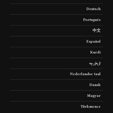
Deutsch
Português
中文
Español
Kurdî
ئۇيغۇرچە
Nederlandse taal
Dansk
Magyar
Türkmence