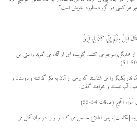
اهيم هر كسى در گرو دستاورد خويش است”
َالَ قَائِلٌ مِنْهُمْ إِنِّي كَانَ لِي قَرِينٌ
ز همديگر پرس‏وجو مى كنند. گوينده‏ اى از آنان مى‏ گويد راستى من
در یکدیگر را می شناسند که برخی از آنان به فكر گذشته و دوستان و
 ميان آنها نيستند و خواهند گفت:
ِي سَوَاءِ الْجَحِيمِ (صافات 54-55)
اريد [كجاست]. پس اطلاع حاصل مى ‏كند و او را در ميان آتش مى