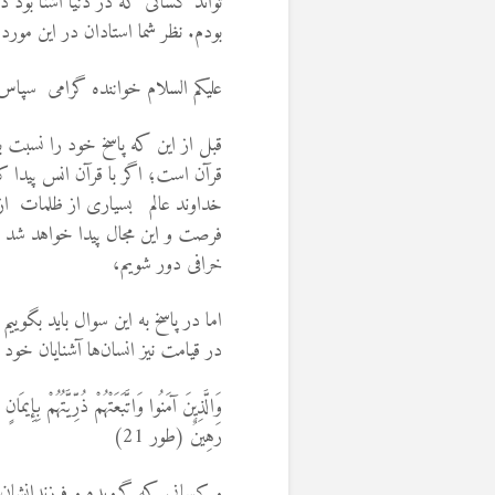
تواند کسانی که در دنیا آشنا بود دو
بودم. نظر شما استادان در این مو
علیکم السلام خواننده گرامی سپاس 
قبل از این که پاسخ‌ خود را نسب
قرآن است؛ اگر با قرآن انس پیدا ک
خداوند عالم بسیاری از ظلمات از ق
فرصت و این مجال پیدا خواهد شد 
خرافی دور شویم،
اما در پاسخ به این سوال باید بگویی
در قیامت نیز انسان‌ها آشنايان‌ خو
وَالَّذِينَ آمَنُوا وَاتَّبَعَتْهُمْ ذُرِّيَّتُهُمْ بِإِيم
رَهِينٌ (طور 21)
و كسانى كه گرويده و فرزندانشان آن