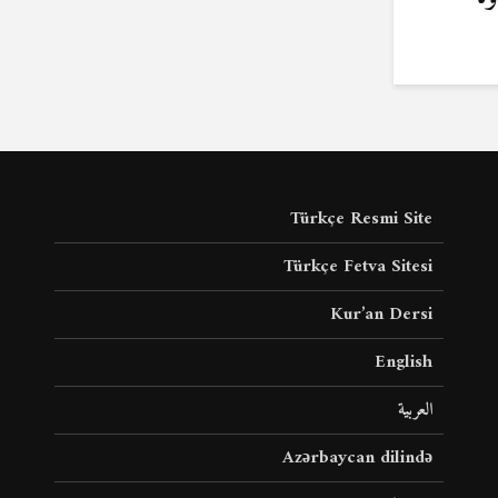
Türkçe Resmi Site
Türkçe Fetva Sitesi
Kur’an Dersi
English
العربية
Azərbaycan dilində