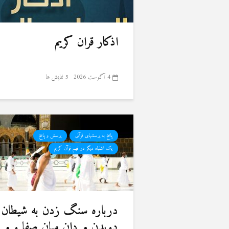
اذکار قران کریم
4 آگوست 2026
5 نمایش ها
پاسخ به پرسشهای قرآنی
پرسش و پاسخ
یک اشتباه دیگر در فهم قرآن کریم
درباره سنگ زدن به شیطان 
دویدن مردان میان صفا و مر