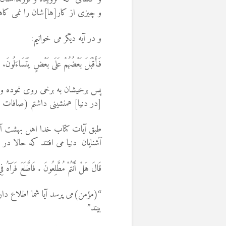
و چيزى از كار[ها]شان را نمى ‏ك
و در آیه دیگر می خوانیم:
فَأَقْبَلَ بَعْضُهُمْ عَلَى بَعْضٍ يَتَسَاءَلُونَ. ق
پس برخي‏شان به برخى روى نموده و ا
[در دنيا] همنشينى داشتم (صافات 50-51)
طبق آيات کتاب خدا اهل بهشت آن ق
آشنایان دنيا می ‌افتند كه حالا در
قَالَ هَلْ أَنْتُمْ مُطَّلِعُونَ . فَاطَّلَعَ فَرَآهُ ف
“(مؤمن)مى ‏پرسد آيا شما اطلاع د
‏بيند”