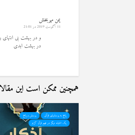
یمن مهربخش
11 آگوست 2019 در 21:01
و در بهشت بی انتهای رب
در بهشت ابدی
همچنین ممکن است این مقالات 
پاسخ به پرسشهای قرآنی
پرسش و پاسخ
یک اشتباه دیگر در فهم قرآن کریم