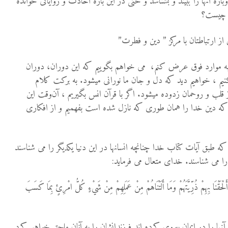
باره آنها را ببیند و بشناسد و حتی در این باره احادث و روایاتی خوانده
رد چیست؟
از ارتباطتان با مرکز ” دین و فطرت”
ت به موارد فوق عرض کنم، می خواهم بگوییم که این دوران، دوران
نیم ، خواهیم دید که دل و جان ما نورانی می‏شود. به برکت کلام
لب و روحمان زدوده می‏شود. اگر با قرآن انس بگیریم ، آن‌وقت این
که دین خدا را همان طوری که نازل شده است بفهمیم و از افکاری
م که طبق آیات کتاب خدا چنانچه انسانها در این دنیا یکدیگر را می شناسند
د را می شناسند. خدای متعال می فرماید:
َانٍ أَلْحَقْنَا بِهِمْ ذُرِّيَّتَهُمْ وَمَا أَلَتْنَاهُمْ مِنْ عَمَلِهِمْ مِنْ شَيْءٍ كُلُّ امْرِئٍ بِمَا كَسَبَ
ها را در ايمان پيروى كرده‏ اند فرزندانشان را به آنان ملحق خواهيم كرد