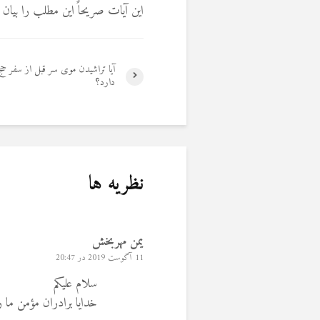
اين‌ آيات صريحاً اين‌ مطلب‌ را بي
آیا تراشیدن موی سر قبل از سفر حج
دارد؟
نظریه ها
یمن مهربخش
11 آگوست 2019 در 20:47
سلام علیکم
خدایا برادران مؤمن ما ر