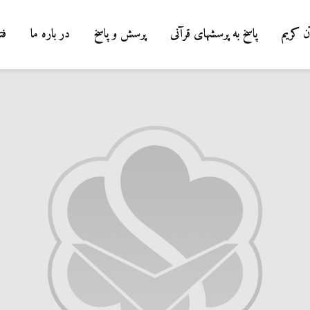
ن کریم
پاسخ به پرسشهای قرآنی
پرسش و پاسخ
در باره ما
فت
شوهرم به سراغ زن دیگری
رفته، اما مرا طلاق
نمی‌دهد. چه باید کرد؟
19 جولای 2026