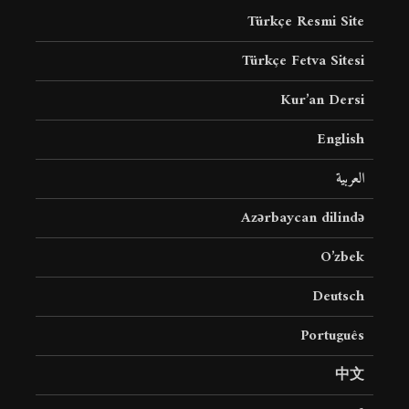
Türkçe Resmi Site
Türkçe Fetva Sitesi
Kur’an Dersi
English
العربية
Azərbaycan dilində
O’zbek
Deutsch
Português
中文