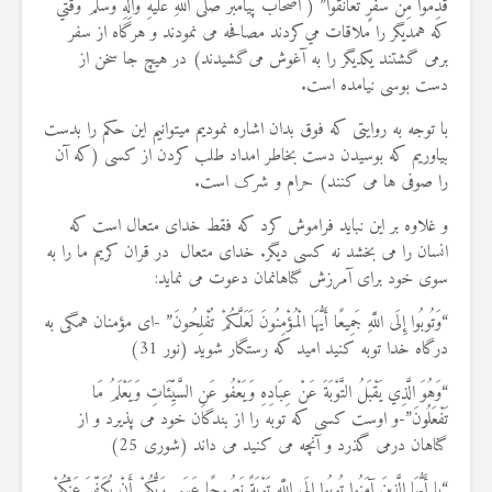
قَدِمُوْا مِنْ سَفَرٍ تَعَانَقُوْا” ( اصحاب پيامبر صَلَّى اللَّهِ عَلَيْهِ وَآلِهِ وَسَلَّمَ وقتي
19 جولای 2026
كه همديگر را ملاقات مي‌كردند مصافحه می ‌نمودند و هرگاه از سفر
36 نمایش ها
برمی ‌گشتند يكديگر را به آغوش می‌گشيدند) در هیچ جا سخن از
دست بوسی نیامده است.
با توجه به روایتی که فوق بدان اشاره نمودیم میتوانیم این حکم را بدست
بیاوریم که بوسیدن دست بخاطر امداد طلب کردن از کسی (که آن
را صوفی ها می کنند) حرام و شرک است.
و غلاوه بر این نباید فراموش کرد که فقط خدای متعال است که
انسان را می بخشد نه کسی دیگر. خدای متعال در قران کریم ما را به
سوی خود برای آمرزش گناهانمان دعوت می نماید:
“وَتُوبُوا إِلَى اللَّهِ جَمِيعًا أَيُّهَا الْمُؤْمِنُونَ لَعَلَّكُمْ تُفْلِحُونَ” -اى مؤمنان همگى به
درگاه خدا توبه كنيد اميد كه رستگار شويد (نور 31)
“وَهُوَ الَّذِي يَقْبَلُ التَّوْبَةَ عَنْ عِبَادِهِ وَيَعْفُو عَنِ السَّيِّئَاتِ وَيَعْلَمُ مَا
تَفْعَلُونَ”-و اوست كسى كه توبه را از بندگان خود مى ‏پذيرد و از
گناهان درمى‏ گذرد و آنچه مى ‏كنيد مى‏ داند (شوری 25)
“یا أَيُّهَا الَّذِينَ آمَنُوا تُوبُوا إِلَى اللَّهِ تَوْبَةً نَصُوحًا عَسَى رَبُّكُمْ أَنْ يُكَفِّرَ عَنْكُمْ