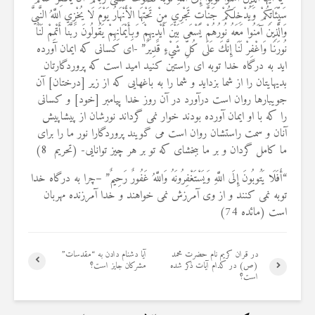
سَيِّئَاتِكُمْ وَيُدْخِلَكُمْ جَنَّاتٍ تَجْرِي مِنْ تَحْتِهَا الْأَنْهَارُ يَوْمَ لَا يُخْزِي اللَّهُ النَّبِيَّ
وَالَّذِينَ آمَنُوا مَعَهُ نُورُهُمْ يَسْعَى بَيْنَ أَيْدِيهِمْ وَبِأَيْمَانِهِمْ يَقُولُونَ رَبَّنَا أَتْمِمْ لَنَا
نُورَنَا وَاغْفِرْ لَنَا إِنَّكَ عَلَى كُلِّ شَيْءٍ قَدِيرٌ” -اى كسانى كه ايمان آورده‏
ايد به درگاه خدا توبه‏ اى راستين كنيد اميد است كه پروردگارتان
بديهايتان را از شما بزدايد و شما را به باغهايى كه از زير [درختان] آن
جويبارها روان است درآورد در آن روز خدا پيامبر [خود] و كسانى
را كه با او ايمان آورده بودند خوار نمى‏ گرداند نورشان از پيشاپيش
آنان و سمت راستشان روان است مى‏ گويند پروردگارا نور ما را براى
ما كامل گردان و بر ما ببخشاى كه تو بر هر چيز توانايى- (تحریم 8)
“أَفَلَا يَتُوبُونَ إِلَى اللَّهِ وَيَسْتَغْفِرُونَهُ وَاللَّهُ غَفُورٌ رَحِيمٌ” –چرا به درگاه خدا
توبه نمى كنند و از وى آمرزش نمى‏ خواهند و خدا آمرزنده مهربان
است (مائده 74)
در قران کریم نام حضرت محمد
آیا دشنام دادن به “مقدسات”
(ص) در کدام آیات ذکر شده
مشرکان جایز است؟
است؟