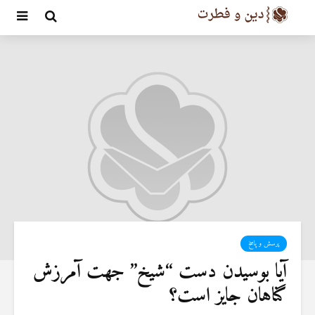
پرسش و پاسخ
آیا بوسیدن دست “شیخ” جهت آمرزش
گناهان جایز است؟