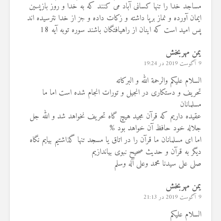
مساجد خدا را تنها كسانى آباد مى كنند كه به خدا و روز بازپسين
ايمان آورده و نماز برپا داشته و زكات داده و جز از خدا نترسيده‏ اند
پس اميد است كه اينان از راه‏يافتگان باشند سوره توبه آیه 18
یمن مهربخش
9 آگوست 2019 در 19:24
السلام علیکم والرحمة الله و البرکاته
تحریف و دستکاری در انجیل و تورات انجام شده است اما ما
مسلمانان
عقیده داریم که قرآن مجید هیچ گاه تحریف نخواهد شد و الله جل
جلاله خود حافظ آن خواهد بود %
اما ای مسلمانان ما قرآن را در اتاق یا مسجد تنها گذاشتیم بیایم نگاه
دیگر به قرآن و حدیث صحیح نبوی بیاندازیم
صلی علی سیدنا محمد وعلی آله وسلم
یمن مهربخش
9 آگوست 2019 در 21:13
السلام علیکم