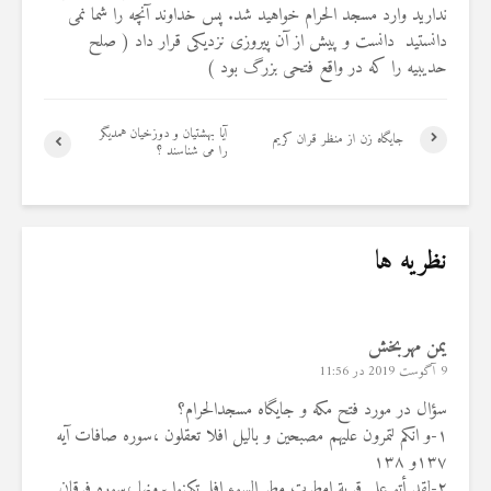
ندارید وارد مسجد الحرام خواهید شد. پس خداوند آنچه را شما نمی
18 نمایش ها
22 نمایش ها
دانستید دانست و پیش از آن پیروزی نزدیکی قرار داد ( صلح
حدیبیه را که در واقع فتحی بزرگ بود )
آیا بهشتیان و دوزخیان همدیگر
جایگاه زن از منظر قران کریم
را می شناسند ؟
نظریه ها
یمن مهربخش
9 آگوست 2019 در 11:56
سؤال در مورد فتح مکه و جایگاه مسجدالحرام؟
‏۱-و انکم لتمرون علیهم مصبحین و بالیل افلا تعقلون ،سوره صافات آیه
۱۳۷و ۱۳۸
‏۲-لقد أتو علی قریة امطرت مطر السوء افلم تکنوا یرونها ،سوره فرقان