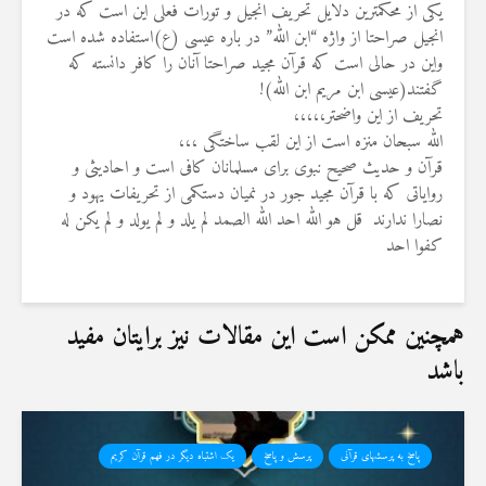
یکی از محکمترین دلایل تحریف انجیل و تورات فعلی این است که در
انجیل صراحتا از واژه “ابن الله” در باره عیسی (ع)استفاده شده است
واین در حالی است که قرآن مجید صراحتا آنان را کافر دانسته که
گفتند(عیسی ابن مریم ابن الله)!
تحریف از این واضحتر،،،،،
الله سبحان منزه است از این لقب ساختگی ،،،
قرآن و حدیث صحیح نبوی برای مسلمانان کافی است و احادیثی و
روایاتی که با قرآن مجید جور در نمیان دستکمی از تحریفات یهود و
نصارا ندارند ‏‎ ‎قل هو الله احد الله الصمد لم یلد و لم یولد و لم یکن له
کفوا احد
همچنین ممکن است این مقالات نیز برایتان مفید
باشد
پاسخ به پرسشهای قرآنی
پرسش و پاسخ
یک اشتباه دیگر در فهم قرآن کریم