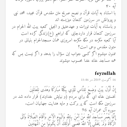
آیه ۴۰‎
با استناد به آیات قرآن و نصح صریح متن مقدس قرآن مجید، محمد نبی
و پیروانش در سرزمین کنعان میزیسته اند
و باستناد به آیات تورات و عهدعتیق و انجیل کعبه بیت الله الحرام‎ ‎در
سرزمین کنعان قرار داردجایی که ابراهیم (ع)زندگی کرده است
آیا کعبه مکرمه در مکه مکرمه امروزی همان مسجدالحرام بنیانی در
متون مقدس وحی است؟
ممنون میشوم اگر کسی جواب این سؤال را بدهد و اگر نیست بس که
همه مساجد خانه خدا محسوب میشوند ‏‎ ‎
feyzullah
16 آگوست 2019 در 15:46
إِنَّ أَوَّلَ بَيْتٍ وُضِعَ لِلنَّاسِ لَلَّذِي بِبَكَّةَ مُبَارَكًا وَهُدًى لِلْعَالَمِينَ
نخستين خانه‏ اي كه براي مردم (و نيايش خداوند) قرار داده شد در
سرزمين مكه است كه پر بركت و مايه هدايت جهانيان است.
سوره آل عمران آیه 96
إِنَّمَا يَعْمُرُ مَسَاجِدَ اللَّهِ مَنْ آمَنَ بِاللَّهِ وَالْيَوْمِ الْآخِرِ وَأَقَامَ الصَّلَاةَ وَآتَى
الزَّكَاةَ وَلَمْ يَخْشَ إِلَّا اللَّهَ فَعَسَى أُولَئِكَ أَنْ يَكُونُوا مِنَ الْمُهْتَدِينَ