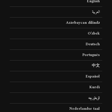
English
العربية
Azərbaycan dilində
O’zbek
Deutsch
Português
中文
Español
Kurdî
ئۇيغۇرچە
Nederlandse taal