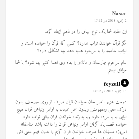
Naser
2 ژانویه 2018 در 17:12
این مقاله شما یک نوع ابهامی را در ذهنم ایجاد کرد.
مگر قرآن خواندن ثواب ندارد؟ کسی که قرآن را خوانده است و
ثواب حاصله را به مرحوم هدیه دهد چه اشکالی دارد؟
بنام مرحوم بیمارستان و ماتاخر را بنام وی اهدا کنیم چه شود؟ با شما
موافق نيستم
feyzullah
15 ژانویه 2018 در 13:39
دوست عزیز ناصر خان خواندن قرآن صرف از روی مصحف بدون
درک معنی ومفهومش وبدون عمل نمودن به اوامر ونواهی قران هیچ
ثوابی نه به مرده دارد ونه به زنده خواندن قران وقتی ثواب دارد
خوانده قصد یاد گرفتن اوامر ونواهی قران را داشته باشد متاسفانه
امروزه مسلمان ها صرف خواندن قران کریم را بدون فهم معنی اش