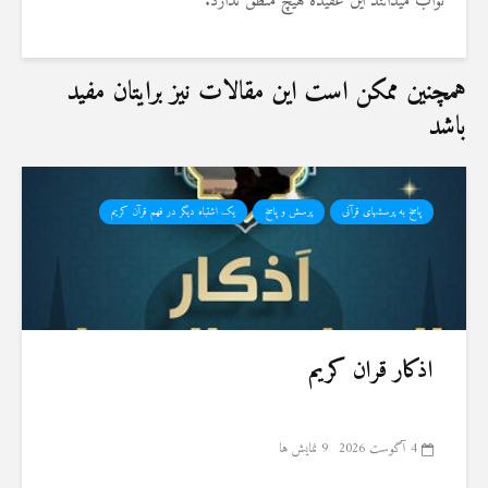
ثواب میدانند این عقیده هیچ منطق ندارد.
همچنین ممکن است این مقالات نیز برایتان مفید
باشد
پاسخ به پرسشهای قرآنی
پرسش و پاسخ
یک اشتباه دیگر در فهم قرآن کریم
اذکار قران کریم
4 آگوست 2026
9 نمایش ها