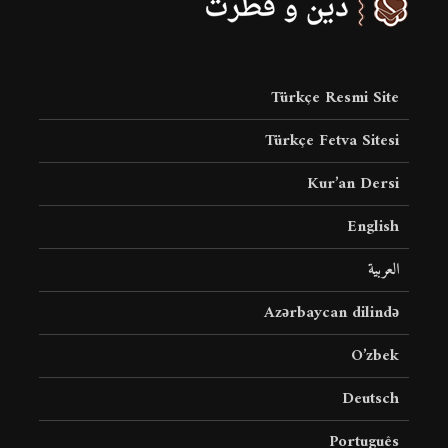
Türkçe Resmi Site
Türkçe Fetva Sitesi
Kur’an Dersi
English
العربية
Azərbaycan dilində
O’zbek
Deutsch
Português