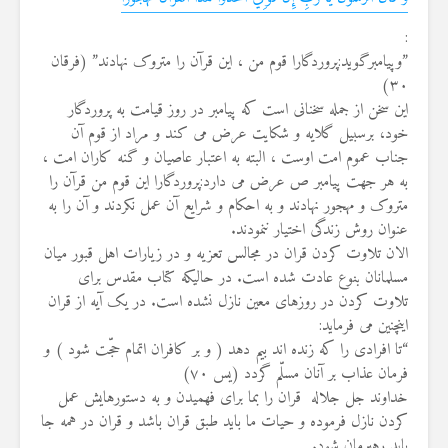
ی 2026
:
”وپیامبرگوید:پروردگارا قوم من ، این قرآن را متروک نهادند” (فرقان
۳۰)
این سخن از جمله سخنانی است که پیامبر در روز قیامت به پروردگار
خود، برسبیل گلایه و شکایت عرض می کند و مراد از قوم آن
جناب عموم امت اوست ، البته به اعتبار عاصیان و گنه کاران امت ،
به هر جهت پیامبر ص عرض می دارد:پروردگارا این قوم من قرآن را
متروک و مهجور نهادند و به احکام و شرایع آن عمل نکردند و آن را به
عنوان روش زندگی اختیار ننمودند.
الان تلاوت کردن قران در مجالس تعزیه و در زیارات اهل قبور میان
مسلمانان بنوع عادت شده است. در حالیکه کتاب مقدس برای
تلاوت کردن در روزهای معین نازل نشده است. در یک آیه از قران
اینچنین می فرماید:
“تا افرادی را که زنده اند بیم دهد ( و بر کافران اتمام حجّت شود ) و
فرمان عذاب بر آنان مسلّم گردد (یس ۷۰)
خداوند جل جلاله قران را بما برای فهمیدن و به دستورهایش عمل
کردن نازل فرموده و حیات ما باید طبق قران باشد و قران در همه جا
باید رهبرمان شود.