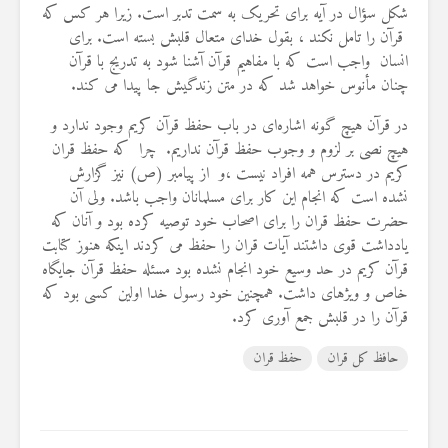
شکل سؤال در آیه برای تحریک به سمت تدبر است. زیرا هر کس که
19 جولای 2026
36 نمایش ها
قرآن را تامل نکند ، بقول خدای متعال قلبش بسته است. برای
انسان واجب است که با مفاهیم قرآن آشنا شود به تدریج با قرآن
چنان مأنوس خواهد شد که در متن زندگیش جا پیدا می ‌کند.
در قرآن هیچ گونه اشاره‌ای در باب حفظ قرآن کریم وجود ندارد و
هیچ نصی بر لزوم و وجوب حفظ قرآن نداریم. چرا که حفظ قران
کریم در دسترس همه افراد نیست ،و از پیامبر (ص) نیز گزارش
نشده است كه انجام این کار برای مسلمانان واجب باشد. ولی آن
حضرت حفظ قران را برای اصحاب خود توصیه کرده بود و آنان که
یادداشت قوی داشتند آیات قران را حفظ می کردند اینکه هنوز کتابت
قرآن کریم در حد وسیع خود انجام نشده بود مسئله حفظ قرآن جایگاه
خاص و ویژه‎ای داشت. همچنین خود رسول خدا اولین کسی بود که
قرآن را در قلبش جمع آوری کرد.
حافظ کل قران
حفظ قران