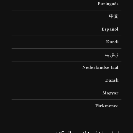
Português
中文
Español
Kurdî
ئۇيغۇرچە
Nederlandse taal
Dansk
Magyar
Türkmence