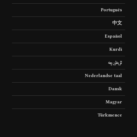
Português
中文
Español
Kurdî
ئۇيغۇرچە
Nederlandse taal
Dansk
Magyar
Türkmence