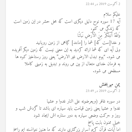
2 آگوست 2019 در 22:44
علیکم سلام
آیه 17 سوره نوح دلیل دیگری است که محل حشر در این زمین است
که زندگی می کنم.
وَاللَّهُ أَنْبَتَكُمْ مِنَ الْأَرْضِ نَبَاتًا
و خدا[ست كه] شما را [مانند] گياهى از زمين رويانيد
ولی آیه ای که شما ارائه کردید به این معنی نیست که زمین دیگر آفریده
می شود. “یوم تبدل الارض غیر الارض” یعنی روز رستاخیز کوه ها
به فرمان خدای متعال از بین می روند و تبدیل به زمینی کاملا
مسطحی می شود.
یمن مهربخش
2 آگوست 2019 در 23:49
در سوره غافر (ویعرضونه علی النار غدوا و عشیا
غدوا و عشیا یعنی زمین قیامت باید سیاره ای باشد تا گردش شب و
روز و حرکت وضعی سیاره به دور ستاره اش ایجاد شود
خیلی ممنون بابت پاسخ
اما آیات قرآن کریم اسرار بزرگتری دارند که ما هنوز نتوانسته ایم راسخ