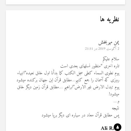
نظریه ها
یمن مهربخش
2 آگوست 2019 در 21:51
سلام علیکم
تاره اخری “منظور نسلهای بعدی است
یوم نطوی السماء کطی سجل الکتب کما بدأنا اول خلق نعیده”انبیاء
روزی که آسمان را جمع کنیم…مطابق قرآن این جهان برکنده میشود
یوم تبدل الارض غیر الارض”ابراهیم …مطابق قرآن زمین دیگر خلق
میشود!
و…
نتیجه
پس مطابق قرآن معاد در سیاره ای دیگر برپا میشود
Ali Rıza