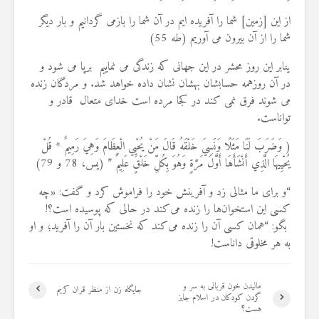
19 جولای 2026
از اين [زمين] شما را آفريده‏ ايم در آن شما را بازمى‏ گردانيم و بار ديگر
36 نمایش ها
شما را از آن بيرون مى ‏آوريم (طه 55)
ینابر این روز محشر در این جهانی که زندگی می نماییم برپا می شود و
در آن روزهمه حسابشان بهشان نشان داده خواهد شد. و مردگان زنده
می شوند فرق نمی کند در کجا مرده است خدای متعال قادر و
تواناست.
( وَضَرَبَ لَنَا مَثَلًا وَنَسِيَ خَلْقَهُ قَالَ مَنْ يُحْيِي الْعِظَامَ وَهِيَ رَمِيمٌ * قُلْ
يُحْيِيهَا الَّذِي أَنْشَأَهَا أَوَّلَ مَرَّةٍ وَهُوَ بِكُلِّ خَلْقٍ عَلِيمٌ ” (یس، 78 و 79)
“و برای ما مثالی زد و آفرینش خود را فراموش کرد و گفت: «چه
کسی این استخوان‌ها را زنده می‌کند در حالی که پوسیده است؟!
بگو: “همان کسی آن را زنده می‌کند که نخستین بار آن را آفرید؛ و او
به هر مخلوقی داناست!
مالیدن خون قربانی به سر و
جایگاه زن از منظر قران کریم
گردن كودكان در اسلام جایز
هست؟