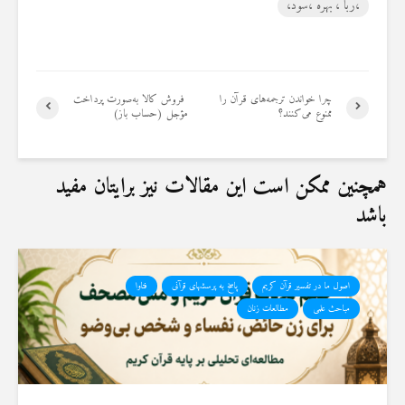
،ربا ، بهره ،سود،
19 جولای 2026
36 نمایش ها
چرا خواندن ترجمه‌های قرآن را
فروش کالا به‌صورت پرداخت
ممنوع می‌کنند؟
مؤجل (حساب باز)
همچنین ممکن است این مقالات نیز برایتان مفید
باشد
اصول ما در تفسیر قرآن کریم
پاسخ به پرسشهای قرآنی
فتاوا
مباحث علمی
مطالعات زنان