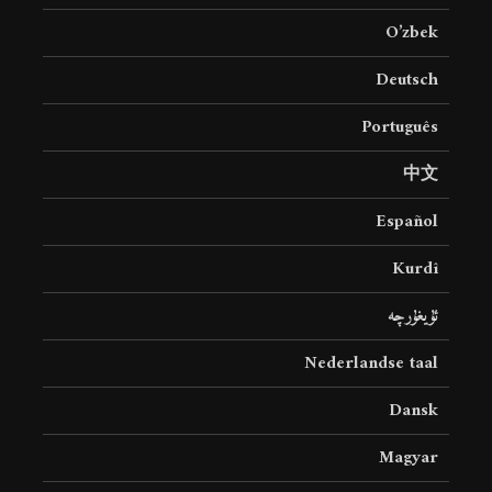
O’zbek
Deutsch
Português
中文
Español
Kurdî
ئۇيغۇرچە
Nederlandse taal
Dansk
Magyar