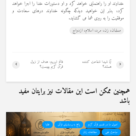
خداوند او را راهنمایی خواهد کرد و او دستورات خدا را اجرا خواهد
19 جولای 2026
36 نمایش ها
کرد، بنابر این خواهید دیدکه چگونه خداوند درهای سعادت و
موفقیت را به روی شما می گشاید.
مسلمان، زن، مرد، اسلام، ازدواج
آیا شهدا شفاعت کننده
فاتح اوروم- هدف از نزول
هستند؟
قران کریم چیست؟
همچنین ممکن است این مقالات نیز برایتان مفید
باشد
اصول ما در تفسیر قرآن کریم
پاسخ به پرسشهای قرآنی
فتاوا
مباحث علمی
مطالعات زنان