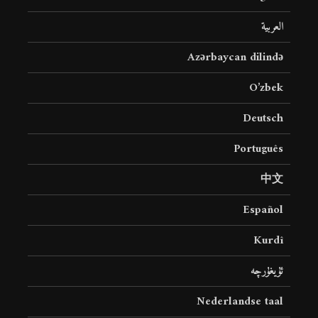
العربية
Azərbaycan dilində
O’zbek
Deutsch
Português
中文
Español
Kurdî
ئۇيغۇرچە
Nederlandse taal