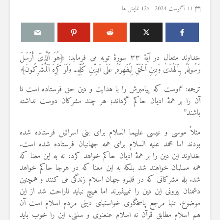
11 آگوست 2024
125 نمایش ها
خداوند متعال در آیهٔ ۳۳ سورهٔ توبه می فرماید: ﴿هُوَ ٱلَّذِیۤ أَرۡسَلَ
درباره سنگ زدن به
مقصود از «کت
رَسُولَهُۥ بِٱلۡهُدَىٰ وَدِینِ ٱلۡحَقِّ لِیُظۡهِرَهُۥ عَلَى ٱلدِّینِ كُلِّهِۦ وَلَوۡ كَرِهَ ٱلۡمُشۡرِكُونَ﴾
شیطان و دویدن مردان
در آیه ۷۸ سوره واقعه
میان صفا و مروه
ترجمه: “اوست که پیامبرش را با هدایت و دین حق فرستاده است تا
17 جولای 2026
20 جولای 2026
18 نمایش ها
آن را بر همۀ ادیان حاکم گرداند؛ هر چند مشركان دوست نداشته
27 نمایش ها
باشند”
آیا سوراخ کر
شوهرم به سراغ زن دیگری
کشتن آن نوجو
مثلاً موسی و عیسی علیهما السلام برای بنی اسرائیل فرستاده شده
رفته، اما مرا طلاق
دیوار، ارتباطی 
بودند اما محمد علیه السلام برای همه جهانیان فرستاده شده است.
نمی‌دهد. چه باید کرد؟
آینده داشت؟
خداوند این دین را بر همهٔ ادیان حاکم خواهد کرد، نه به این معنا که
19 جولای 2026
8 جولای 2026
همه مسلمان خواهند شد بلکه به این معنا که در هرجا حاکم خواهد
21 نمایش ها
23 نمایش ها
شد. بله مشرکانی که در قلمرو جهان اسلام زندگی می کنند و همچنین
آیا اگر مسلمانی فردی
منظور از «وَف
دشمنان بیرونی این دین را نمی­پذیرند اما هیچ نباید ناراحت شد از این
غیرمسلمان را بکشد، حکم
ساختن یا درخ
موضوع. تنها مرجع پاسخگوی خواستهای دینی مردم اسلام است آن
قصاص درباره او اجرا
4 جولای 2026
هم اسلام مطابق قرآن نه اسلام عنعنوی و سنتی؛ این را خوب باید
می‌شود؟
15 نمایش ها