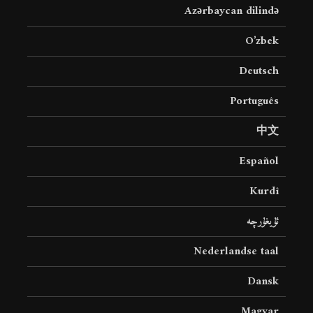
Azərbaycan dilində
O’zbek
Deutsch
Português
中文
Español
Kurdî
ئۇيغۇرچە
Nederlandse taal
Dansk
Magyar