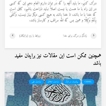
درک کنیم. ما باید آنچه را که در توان داریم انجام دهیم این که کسی
19 جولای 2026
36 نمایش ها
در این راه با ما هست یا نیست اصلاً نباید ناراحت باشیم؛ کافی است
که خدا با ما باشد. تا خدا باشد به هیچ کسی دیگر نیاز نیست. وَكَفَىٰ
بِٱللَّهِ وَكِیلًا و همین بس که الله مراقب و کارساز باشد.
زندگی و مرگ برای خدا
روابط با رم (واتیکان)
همچنین ممکن است این مقالات نیز برایتان مفید
باشد
GENEL
پیامبران در قرآن
مباحث اخلاقی
مباحث علمی