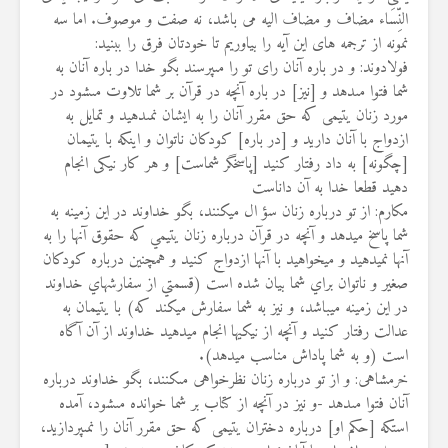
‏النِّسَاء مضاف و مضاف الیه می باشد، نه صفت و موصوف. اما سه
نمونه از ‏ترجمه های این آیه را بیاوریم تا خودتان فرق را ببنید:‏
فولادوند: و در باره آنان راى تو را مى‏پرسند بگو خدا در باره آنان به
شما ‏فتوا مى‏دهد و [نيز] در باره آنچه در قرآن بر شما تلاوت مى‏شود در
مورد ‏زنان يتيمى كه حق مقرر آنان را به ايشان نمى‏دهيد و تمايل به
ازدواج با آنان ‏داريد و [در باره] كودكان ناتوان و اينكه با يتيمان
[چگونه] به داد رفتار كنيد ‏‏[پاسخگر شماست] و هر كار نيكى انجام
دهيد قطعا خدا به آن داناست
مکارم: از تو درباره زنان سؤ ال مي‏كنند، بگو خداوند در اين زمينه به
شما ‏پاسخ مي‏دهد و آنچه در قرآن درباره زنان يتيمي كه حقوق آنها را به
آنها ‏نمي‏دهيد و مي‏خواهيد با آنها ازدواج كنيد و همچنين درباره كودكان
صغير و ‏ناتوان براي شما بيان شده است (قسمتي از سفارشهاي خداوند
در اين زمينه ‏مي‏باشد، و نيز به شما سفارش مي‏كند كه) با يتيمان به
عدالت رفتار كنيد و ‏آنچه از نيكيها انجام مي‏دهيد خداوند از آن آگاه
است (و به شما پاداش مناسب ‏مي‏دهد).‏
خرمشاهی: و از تو درباره زنان نظرخواهى مى‏كنند، بگو خداوند درباره
آنان ‏فتوا مى‏دهد -و نيز در آنچه از كتاب بر شما خوانده مى‏شود، آمده
استكه [حكم ‏او] درباره دختران يتيمى كه حق مقرر آنان را نمى‏پردازيد،