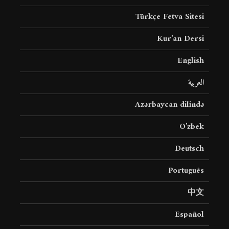
Türkçe Fetva Sitesi
Kur’an Dersi
English
العربية
Azərbaycan dilində
O’zbek
Deutsch
Português
中文
Español