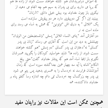
که آمیزش درآوریدشان هم گشته خواهند سست شوند از زاده ها هم
که برپا می دارید برای بی پدران به سهم هم چه انجام می دهید از
نیکویی باز چون خداوند بود بهش خیلی دانایی 37زنان”
ببینید این اگر کمی دوپهلویی دارد هر دو پهلویش سازنده است
یک “اللاتی ” به دنباله اش “توتونهن” که همش به نساء می رسد برای
ماده است نه نر
دو آغازش آمد “یتامی النساء اللاتی” پسش “والمستضعفین من الولدان”
چینشش به دید من این است که آغازی می رساند “زنان بی پدر
کسانی” نه”دختران بی پدر کسانی “دو پسش “هم گشته خواهند
سست شوند از زاده ها” شاید خواستید کودکان را بگویید همسرشان
نگیریم باز اینجا نساء آمد هم که پیشتر خداوند گفت”حتی یبلغ
النکاح”نشانه یا آیه سه چهار همین جداگشته سوره است که زمان
آمیزششان فرابرسد نه خردسال را به همسری بدهید پس یتیم می شود
بی پدر چه بزرگسال چه خردسال نمی دانم چه اندازه رسا گفتم پناه بر
خداوند داناکنندهء همه
همچنین ممکن است این مقالات نیز برایتان مفید