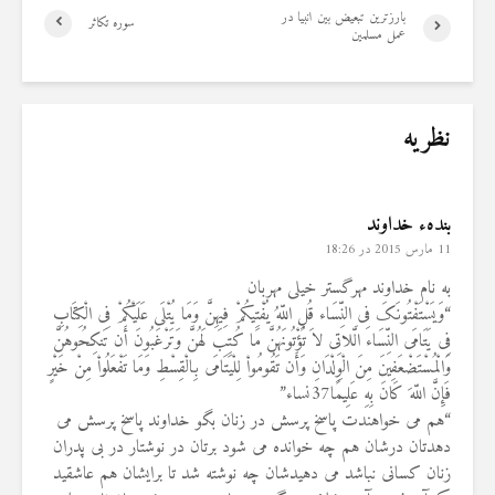
بارزترین تبعیض بین انبیا در
سوره تکاثر
عمل مسلمین
نظریه
بندهء خداوند
11 مارس 2015 در 18:26
به نام خداوند مهرگستر خیلی مهربان
“وَیَسْتَفْتُونَکَ فِی النِّسَاء قُلِ اللّهُ یُفْتِیکُمْ فِیهِنَّ وَمَا یُتْلَى عَلَیْکُمْ فِی الْکِتَابِ
فِی یَتَامَى ‏النِّسَاء الَّلاتِی لاَ تُؤْتُونَهُنَّ مَا کُتِبَ لَهُنَّ وَتَرْغَبُونَ أَن تَنکِحُوهُنَّ
وَالْمُسْتَضْعَفِینَ مِنَ ‏الْوِلْدَانِ وَأَن تَقُومُواْ لِلْیَتَامَى بِالْقِسْطِ وَمَا تَفْعَلُواْ مِنْ خَیْرٍ
فَإِنَّ اللّهَ کَانَ بِهِ عَلِیمًا37نساء”
“هم می خواهندت پاسخ پرسش در زنان بگو خداوند پاسخ پرسش می
دهدتان درشان هم چه خوانده می شود برتان در نوشتار در بی پدران
زنان کسانی نباشد می دهیدشان چه نوشته شد تا برایشان هم عاشقید