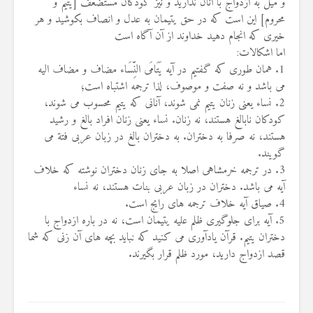
و ميل به ازدواج ‏با آنان نداريد و نيز كودكان مستضعف [يتيم و
محروم‏] اين است كه در حق ‏يتيمان به عدل و انصاف بكوشيد و هر
خيرى كه انجام دهيد خداوند از آن آگاه ‏است‏
اما اشکالات: ‏
‏1.‏ همان طوری که گفتیم در آیه يَتَامَى النِّسَاء مضاف و مضاف الیه
می ‏باشد و نه صفت و موصوف، لذا ترجمه اشتباه است؛
‏2.‏ نساء یعنی زنان یتیم نمی شوند، آنانی که یتیم محسوب می شوند،
‏کودکان نابالغ هستند، نه زنان. نساء یعنی زنان افراد بالغ و رشید
‏هستند، نه صرفا به دختران. به دختران بالغ در زبان عربی فتة می
‏گویند. ‏
‏3.‏ در ترجمه خرمشاهی اصلا به جای زنان دختران نوشته که خلاف
آیه ‏می باشد. دختران در زبان عربی بنات هستند، نه نساء
‏5.‏ آیه برای جلوگیری ظلم علیه یتیمان است، نه در باره ازدواج با
دختران ‏یتیم. قرآن یادآوری می کنید که نباید بچه های آن زنی که شما
قصد ‏ازدواج دارید، مورد ظلم قرار بگیرند. ‏