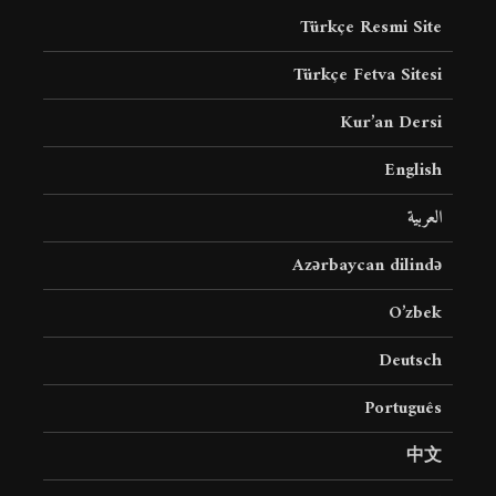
Türkçe Resmi Site
Türkçe Fetva Sitesi
Kur’an Dersi
English
العربية
Azərbaycan dilində
O’zbek
Deutsch
Português
中文