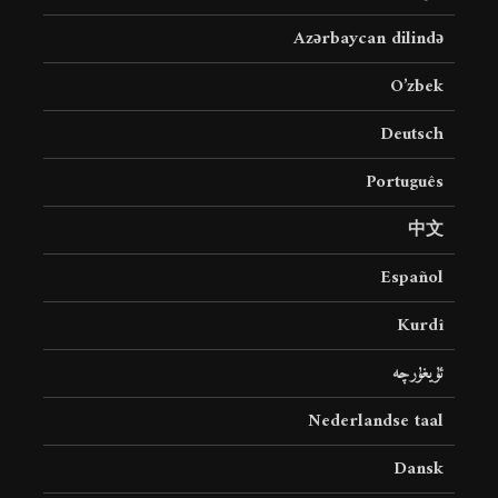
Azərbaycan dilində
O’zbek
Deutsch
Português
中文
Español
Kurdî
ئۇيغۇرچە
Nederlandse taal
Dansk