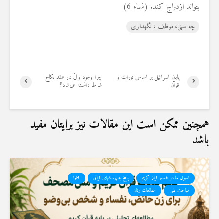
بتواند ازدواج کند. (نساء 6)
19 جولای 2026
36 نمایش ها
چه سنی، موظف ، نگهداری
پایان اسرائیل بر اساس تورات و
چرا وجود ولیّ در عقد نکاح
قرآن
شرط دانسته می‌شود؟
همچنین ممکن است این مقالات نیز برایتان مفید
باشد
اصول ما در تفسیر قرآن کریم
پاسخ به پرسشهای قرآنی
فتاوا
مباحث علمی
مطالعات زنان