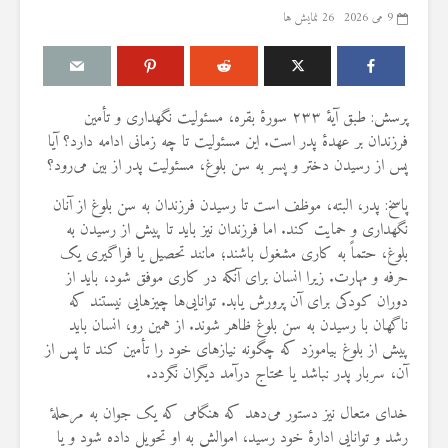
9 می 2026
26 نمایش ها
پرسش: طبق آیهٔ ۲۳۳ سورهٔ بقره، مسئولیت نگهداری و تأمین
درباره سنگ زدن به
مقصود از «کت
فرزندان بر عهدهٔ پدر است. این مسئولیت تا چه زمانی ادامه دارد؟ آیا
شیطان و دویدن مردان
در آیه ۷۸ سوره واقعه
پس از رسیدن دختر و پسر به سن بلوغ، مسئولیت پدر از بین می‌رود؟
میان صفا و مروه
17 جولای 2026
20 جولای 2026
18 نمایش ها
پاسخ: پدر، البته، موظف است تا رسیدن فرزندان به سن بلوغ از آنان
27 نمایش ها
نگهداری و حمایت کند. اما فرزندان نیز باید تا پیش از رسیدن به
آیا سوراخ کر
بلوغ، حتماً به کاری مشغول باشند؛ مانند تحصیل یا فراگیری یک
شوهرم به سراغ زن دیگری
کشتن آن نوجو
حرفه و مهارت. زیرا انسان برای آنکه در کاری موفق شود، باید از
رفته، اما مرا طلاق
دیوار، ارتباطی 
نمی‌دهد. چه باید کرد؟
آینده داشت؟
دوران کودکی برای آن پرورش یابد. توانایی‌ها چیزهایی نیستند که
19 جولای 2026
8 جولای 2026
ناگهان با رسیدن به سن بلوغ ظاهر شوند. از همین رو، انسان باید
22 نمایش ها
24 نمایش ها
پیش از بلوغ بیاموزد که چگونه نیازهای خود را تأمین کند تا پس از
آن، سربار پدر نباشد یا محتاج درآمد دیگران نگردد.
آیا اگر مسلمانی فردی
منظور از «وَف
غیرمسلمان را بکشد، حکم
ساختن یا درخ
خدای متعال نیز دستور می‌دهد که هنگامی که یک جوان به مرحلهٔ
قصاص درباره او اجرا
4 جولای 2026
رشد و توانایی ادارهٔ خود رسید، اموالش به او تحویل داده شود و یا
می‌شود؟
15 نمایش ها