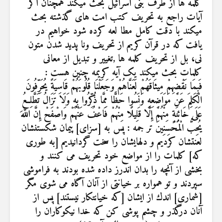
کلمه ها از طرف بنی اسرائیل بحث میکند همچنان اگر
22 نمایش ها
آیات راجع به تحریف کتب امت های گذشته بحث
میکند با دقت کامل مطا لعه کرده شود خواهیم در
یافت که در قرآن کریم از تحریف ونا پدید شدن متون
نی، بل از تحریف کلمه ها ,تغییر و تبدیل از معانی
کلمات بحث میکند یک آیه کریمه چنین هست :
فَبِمَا نَقْضِهِمْ مِيثَاقَهُمْ لَعَنَّاهُمْ وَجَعَلْنَا قُلُوبَهُمْ قَاسِيَةً يُحَرِّفُونَ
الْكَلِمَ عَنْ مَوَاضِعِهِ وَنَسُوا حَظًّا مِمَّا ذُكِّرُوا بِهِ وَلَا تَزَالُ تَطَّلِعُ
عَلَى خَائِنَةٍ مِنْهُمْ إِلَّا قَلِيلًا مِنْهُمْ فَاعْفُ عَنْهُمْ وَاصْفَحْ إِنَّ اللَّهَ
يُحِبُّ الْمُحْسِنِينَ تر جمه : پس به [سزاى] پيمان شكستنشان
لعنتشان كرديم و دلهايشان را سخت گردانيديم [به طورى
كه] كلمات را از مواضع خود تحريف مى كنند و
بخشى از آنچه را بدان اندرز داده شده بودند به فراموشى
سپردند و تو همواره بر خيانتى از آنان آگاه مى ‏شوى مگر
[شمارى] اندك از ايشان [كه خيانتكار نيستند] پس از
آنان درگذر و چشم پوشى كن كه خدا نيكوكاران را