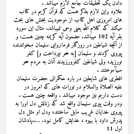
دادن یک تحقیقات جامع لازم میباشد .
علاوه براین لازم بتذکر هست که قرآن کریم در کتاب
های امروزی اهل کتاب از موجودیت بخش های بحث
میکند که کلام الله یعنی وحی نمیباشد. مثال این سوره
بقر آیه 102 میباشد. مضمون آیه کریمه چنین هست: و
از آنچه شياطين در روزگار فرمانروايى سليمان مى‏خواندند،
پيروى كردند و سليمان [به سحر نپرداخت و] كفر
نورزيد، ولى شياطين كفرورزيدند آنان به مردم سحر
مىیآموختند .
افطری های شایطین در باره حکمرانی حضرت سلیمان
علیه الصلاة والسلام در تورات های که امروز در
دست داریم نیز موجود میباشد . واقعه چنین هست .
ودر وقت پیری سلیمان واقع شد که زنانش دل اورا به
پیروی خدایان غریب مایل ساختند، ودل او مثل دل
پدرش داود با یهُوه ، خدایش کامل نبود. …..پادشان
اول 11