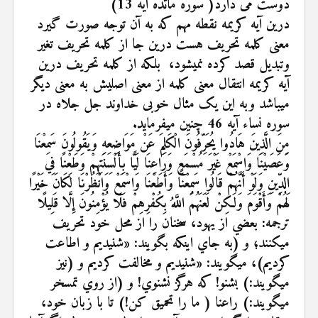
دوست مى دارد( سوره مائده آیه 13)
درین آیه کریمه نقطه مهم که به آن توجه صورت گیرد
معنی کلمه تحریف هست درین جا از کلمه تحریف تغیر
وتبدیل قصد کرده نمیشود، بلکه از کلمه تحریف درین
آیه کریمه انتقال معنی کلمه از معنی اصلیش به معنی دیگر
میباشد وبه این یک مثال خوبی خداوند جل جلاه در
سوره نساء آیه 46 چنین میفرماید.
مِنَ الَّذِينَ هَادُوا يُحَرِّفُونَ الْكَلِمَ عَنْ مَوَاضِعِهِ وَيَقُولُونَ سَمِعْنَا
وَعَصَيْنَا وَاسْمَعْ غَيْرَ مُسْمَعٍ وَرَاعِنَا لَيًّا بِأَلْسِنَتِهِمْ وَطَعْنًا فِي
الدِّينِ وَلَوْ أَنَّهُمْ قَالُوا سَمِعْنَا وَأَطَعْنَا وَاسْمَعْ وَانْظُرْنَا لَكَانَ خَيْرًا
لَهُمْ وَأَقْوَمَ وَلَكِنْ لَعَنَهُمُ اللَّهُ بِكُفْرِهِمْ فَلَا يُؤْمِنُونَ إِلَّا قَلِيلًا
ترجمه: بعضي از يهود، سخنان را از محل خود تحريف
مي‏كنند؛ و (به جاي اينكه بگويند: «شنيديم و اطاعت
كرديم)، مي‏گويند: «شنيديم و مخالفت كرديم و (نيز
مي‏گويند:) بشنو! كه هرگز نشنوي! و (از روي تمسخر
مي‏گويند:) راعنا ( ما را تحميق كن!) تا با زبان خود،