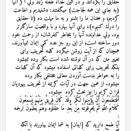
حقايق را بگردانند و در آئين خدا، طعنه زنند ولي اگر آنها
(به جاي اين همه لجاجت) مي‏گفتند: «شنيديم و اطاعت
كرديم؛ و سخنان ما را بشنو و به ما مهلت ده (تا حقايق
را درك كنيم»)، براي آنها بهتر، و با واقعيت سازگارتر
بود. ولي خداوند، آنها را بخاطر كفرشان، از رحمت خود
دور ساخته است؛ از اين رو جز عده كمي ايمان نمي‏آورند.
همچنان که از آیت روشن میگردد کلمه تحریف برای
تغییر متن که در آن نوشته شده است بکار برده نمیشود
بلکه تحریف برای کلماتی اسفاده میشود که آن کلمات
را به خواطر بدست آوردن معانی مختلفی بکار برده
میشود. از همین جهت در آیات کریمه از تحریف یهودیان
قرا ن کریم را نیز بحث کرده میشود.
أَفَتَطْمَعُونَ أَنْ يُؤْمِنُوا لَكُمْ وَقَدْ كَانَ فَرِيقٌ مِنْهُمْ يَسْمَعُونَ
كَلَامَ اللَّهِ ثُمَّ يُحَرِّفُونَهُ مِنْ بَعْدِ مَا عَقَلُوهُ وَهُمْ يَعْلَمُونَ ترجمه
:
آيا طمع داريد كه [اينان] به شما ايمان بياورند با آنكه