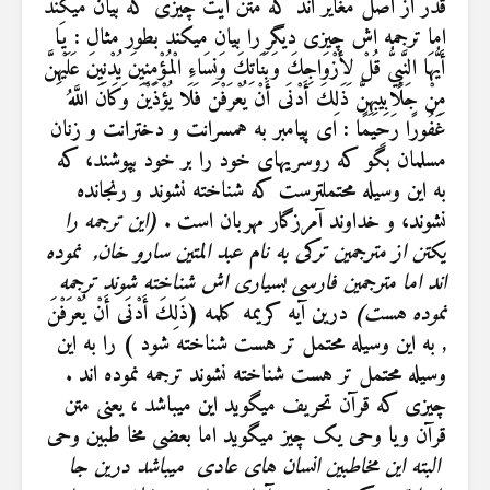
قدر از اصل مغایر اند که متن آیت چیزی که بیان میکند
اما ترجمه اش چیزی دیگر را بیان میکند بطور مثال : يَا
أَيُّهَا النَّبِيُّ قُلْ لِأَزْوَاجِكَ وَبَنَاتِكَ وَنِسَاءِ الْمُؤْمِنِينَ يُدْنِينَ عَلَيْهِنَّ
مِنْ جَلَابِيبِهِنَّ ذَلِكَ أَدْنَى أَنْ يُعْرَفْنَ فَلَا يُؤْذَيْنَ وَكَانَ اللَّهُ
غَفُورًا رَحِيمًا : اى پيامبر به همسرانت و دخترانت و زنان
مسلمان بگو كه روسريهاى خود را بر خود بپوشند، كه
به اين وسيله محتمل‏ترست كه شناخته نشوند و رنجانده
نشوند، و خداوند آمرزگار مهربان است‏ .
(این ترجمه را
یکتن از مترجمین ترکی به نام عبد المتین سارو خان, نموده
اند اما مترجمین فارسی بسیاری اش شناخته شوند ترجمه
نموده هست)
درین آیه کریمه کلمه (ذَلِكَ أَدْنَى أَنْ يُعْرَفْنَ
, به این وسیله محتمل تر هست شناخته شود ) را به این
وسیله محتمل تر هست شناخته نشوند ترجمه نموده اند .
چیزی که قرآن تحریف میگوید این میباشد ، یعنی متن
قرآن ویا وحی یک چیز میگوید اما بعضی مخا طبین وحی
البته این مخاطبین انسان های عادی میباشد درین جا