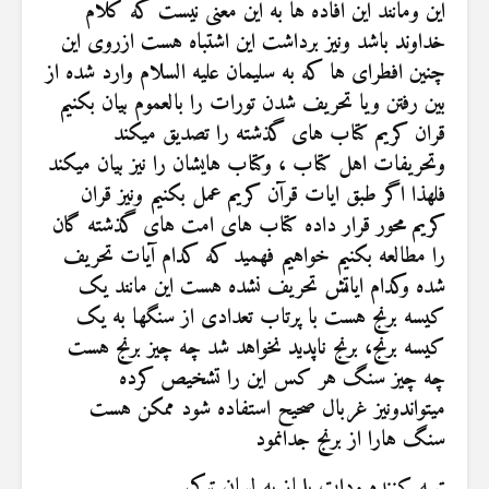
این ومانند این افاده ها به این معنی نیست که کلام
خداوند باشد ونیز برداشت این اشتباه هست ازروی این
چنین افطرای ها که به سلیمان علیه السلام وارد شده از
بین رفتن ویا تحریف شدن تورات را بالعموم بیان بکنیم
قران کریم کتاب های گذشته را تصدیق میکند
وتحریفات اهل کتاب ، وکتاب هایشان را نیز بیان میکند
فلهذا اگر طبق ایات قرآن کریم عمل بکنیم ونیز قران
کریم محور قرار داده کتاب های امت های گذشته گان
را مطالعه بکنیم خواهیم فهمید که کدام آیات تحریف
شده وکدام ایاتش تحریف نشده هست این مانند یک
کیسه برنج هست با پرتاب تعدادی از سنگها به یک
کیسه برنج، برنج ناپدید نخواهد شد چه چیز برنج هست
چه چیز سنگ هر کس این را تشخیص کرده
میتواندونیز غربال صحیح استفاده شود ممکن هست
سنگ هارا از برنج جدانمود
تهیه کننده ودات یلماز به لسان ترکی