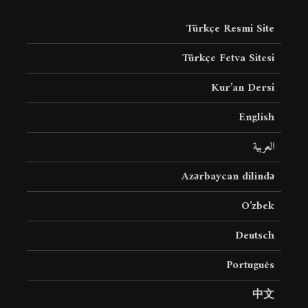
Türkçe Resmi Site
Türkçe Fetva Sitesi
Kur’an Dersi
English
العربية
Azərbaycan dilində
O’zbek
Deutsch
Português
中文