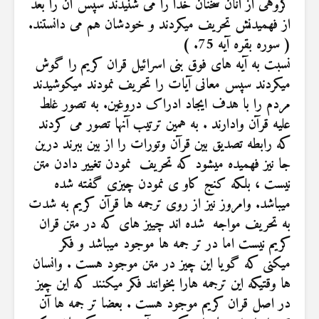
گروهى از آنان سخنان خدا را مى شنيدند سپس آن را بعد
از فهميدنش تحريف میکردند و خودشان هم مى‏ دانستند.
( سوره بقره آیه 75. )
نسبت به آیه های فوق بنی اسرائیل قران کریم را گوش
میکردند سپس معانی آیات را تحریف نمودند میکوشیدند
مردم را با هدف ایجاد ادراک دروغین. به تصور غلط
علیه قرآن وادارند . به همین ترتیب آنها تصور می کردند
که رابطه تصدیق بین قرآن وتورات را از بین ببرند درین
جا نیز فهمیده میشود که تحریف نمودن تغییر دادن متن
نیست ، بلکه کنج کاو ی نمودن چیزی گفته شده
میباشد. وامروز نیز از روی ترجمه ها قرآن کریم به شدت
به تحریف مواجه شده اند چییز های که در متن قران
کریم نیست اما در تر جمه ها موجود میباشد و فکر
میکنی که گویا این چیز در متن موجود هست . وانسان
ها وقتیکه این ترجمه هارا بخوانند فکر میکنند که این چیز
در اصل قران کریم موجود هست . بعضا تر جمه ها آن