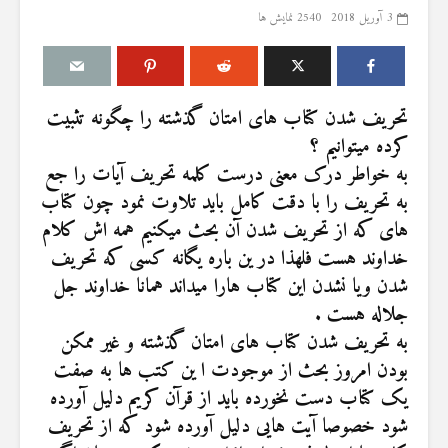
3 آوریل 2018
2540 نمایش ها
تحریف شدن کتاب های امتان گذشته را چگونه تثبیت
یگری
آیا سوراخ کردن کشتی،
اذکار قران کری
کرده میتوانیم ؟
کشتن آن نوجوان و ساختن
4 آگوست 2026
به خواطر درک معنی درست کلمه تحریف آیات را جع
؟
دیوار، ارتباطی با علم غیبِ
6 نمایش ها
آینده داشت؟
به تحریف را با دقت کامل باید تلاوت نمود چون کتاب
اهمیت گواهی 
8 جولای 2026
های که از تحریف شدن آن بحث میکنیم همه اش کلام
اسلام
23 نمایش ها
خداوند هست فلهذا در ین باره یگانه کسی که تحریف
29 جولای 2026
حکم
منظور از «وَفق» و حکم
16 نمایش ها
شدن ویا نشدن این کتاب هارا میداند همانا خداوند جل
ا
ساختن یا درخواست آن
جلاله هست .
درباره سنگ ز
4 جولای 2026
به تحریف شدن کتاب های امتان گذشته و غیر ممکن
شیطان و دوید
15 نمایش ها
میان صفا و مر
بودن امروز بحث از موجودت ا ین کتب ها به صفت
آواز خواندن زن با موسیقی
20 جولای 2026
یک کتاب دست نخورده باید از قرآن کریم دلیل آورده
نون»
و مشهور شدن به‌عنوان
27 نمایش ها
خواننده
شود خصوصا آیت هایی دلیل آورده شود که از تحریف
26 ژوئن 2026