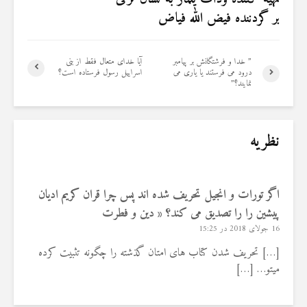
بر گردننده فیض الله فیاض
” خدا و فرشتگانش بر پیامبر
آیا خدای متعال فقط از بنی
درود مى‏ فرستند یا یاری می
اسراییل رسول فرستاده است؟
نمایند؟”
نظریه
اگر تورات و انجیل تحریف شده اند پس چرا قران کریم ادیان
پیشین را را تصدیق می کند؟ « دين و فطرت
16 جولای 2018 در 15:25
[…] تحریف شدن کتاب های امتان گذشته را چگونه تثبیت کرده
میتو… […]