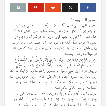
حضور قلب چیست؟
حضور قلب حالتی است که انسان متمرکز به خالق هستی می شود. و
در واقع این کار سختی است. اما پیوسته حضور قلب داشتن عملا کار
درباره سنگ زدن به
مقصود از «کت
محال است. لذا نیار به تجدید قوی داریم که در نماز آن را انجام می
شیطان و دویدن مردان
در آیه ۷۸ سوره واقعه
میان صفا و مروه
دهیم. از طرف دیگر گفته می شود نماز را با حضور قلب باید خواند.
17 جولای 2026
20 جولای 2026
18 نمایش ها
برای یافتن آن حالت باید از شیطان دوری جوست، چرا که حتی انبیا
27 نمایش ها
از شیطان در امان نیستند:
آیا سوراخ کر
وَمَا أَرْسَلْنَا مِنْ قَبْلِكَ مِنْ رَسُولٍ وَلَا نَبِيٍّ إِلَّا إِذَا تَمَنَّى أَلْقَى الشَّيْطَانُ فِي
شوهرم به سراغ زن دیگری
کشتن آن نوجو
أُمْنِيَّتِهِ فَيَنْسَخُ اللَّهُ مَا يُلْقِي الشَّيْطَانُ ثُمَّ يُحْكِمُ اللَّهُ آيَاتِهِ وَاللَّهُ عَلِيمٌ حَكِيمٌ
رفته، اما مرا طلاق
دیوار، ارتباطی 
نمی‌دهد. چه باید کرد؟
و پيش از تو [نيز] هيچ رسول و پيامبرى را نفرستاديم جز اينكه هر گاه
آینده داشت؟
19 جولای 2026
8 جولای 2026
چيزى تلاوت مى‏نمود شيطان در تلاوتش القاى [شبهه] مى‏كرد پس خدا
22 نمایش ها
23 نمایش ها
آنچه را شيطان القا مى‏كرد محو مى‏گردانيد سپس خدا آيات خود را استوار
مى‏ساخت و خدا داناى حكيم است
آیا اگر مسلمانی فردی
منظور از «وَف
درست است که این آیه در باره دریافت وحی است، اما وقتی در
غیرمسلمان را بکشد، حکم
ساختن یا درخ
قصاص درباره او اجرا
چنین شرایط برای چنین افراد (انبیا ) شیطان اغوا خود را انجام می
4 جولای 2026
می‌شود؟
15 نمایش ها
دهد، برای افراد معمولی هیچ اهمالی نمی کند. باید در مقابل شیطان