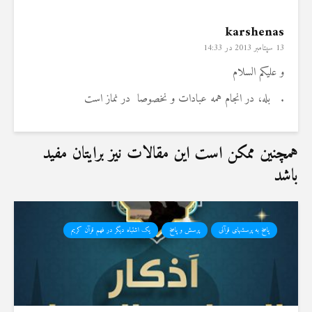
karshenas
13 سپتامبر 2013 در 14:33
و علیکم السلام
.
بله، در انجام همه عبادات و نخصوصا در نماز است
همچنین ممکن است این مقالات نیز برایتان مفید
باشد
پاسخ به پرسشهای قرآنی
پرسش و پاسخ
یک اشتباه دیگر در فهم قرآن کریم