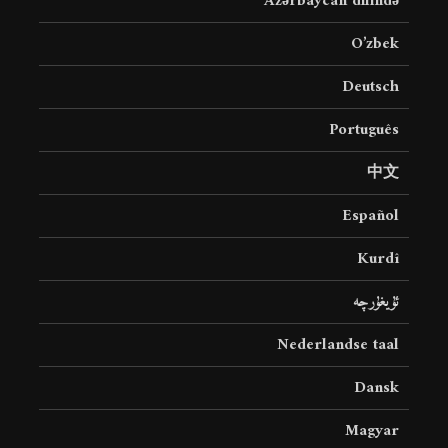
Azərbaycan dilində
O’zbek
Deutsch
Português
中文
Español
Kurdî
ئۇيغۇرچە
Nederlandse taal
Dansk
Magyar