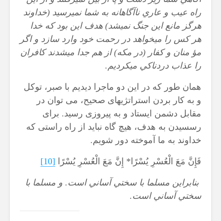
راه عيب و عاري ناآگاهانه به شما نمي‏رسيد (خداوند
هرگز مانع اين جنگ نمي‏شد) هدف اين بود كه خدا
هر كس را مي‏خواهد در رحمت خود وارد سازد و اگر
مؤ منان و كفار (در مكه) از هم جدا مي‏شدند كافران
را عذاب دردناكي مي‏كرديم
.
همان طور که در این دو ماجرا دیدیم با صبر، توکل
و به کار بردن استراتژیهای صحیح، می توان در
مقابل دشمن ایستاد و به پیروزی رسید. برای
رسسیدن به هدف، هیچ گاه نباید از راه راستی که
خداوند به ما آموخته دور شویم.
فَإِنَّ مَعَ الْعُسْرِ يُسْرًا* إِنَّ مَعَ الْعُسْرِ يُسْرًا
[10]
بنابراين مسلما با سختي آساني است
.
و مسلما با
سختي آساني است
.