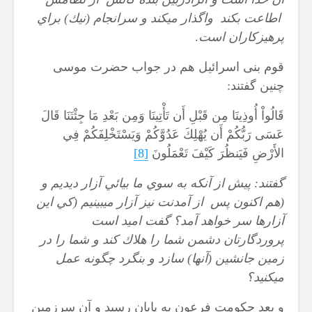
اطاعت بکند واگذار مي‏كند و سرانجام (نيك) براي
پرهيزكاران است
.
قوم بنی اسرائیل هم در جواب حضرت موسی
چنین گفتند:
قَالُواْ أُوذِينَا مِن قَبْلِ أَن تَأْتِينَا وَمِن بَعْدِ مَا جِئْتَنَا قَالَ
عَسَى رَبُّكُمْ أَن يُهْلِكَ عَدُوَّكُمْ وَيَسْتَخْلِفَكُمْ فِي
الأَرْضِ فَيَنظُرَ كَيْفَ تَعْمَلُونَ
[8]
گفتند: پيش از آنكه به سوي ما بيائي آزار ديديم و
(هم اكنون پس ‍ از آمدنت نيز آزار مي‏بينيم (كي اين
آزارها سر خواهد آمد؟ گفت اميد است
پروردگارتان دشمن شما را هلاك كند و شما را در
زمين جانشين (آنها) سازد و بنگرد چگونه عمل
مي‏كنيد؟
و بعد حکومت فرعون به پایان رسید و آن سرزمین