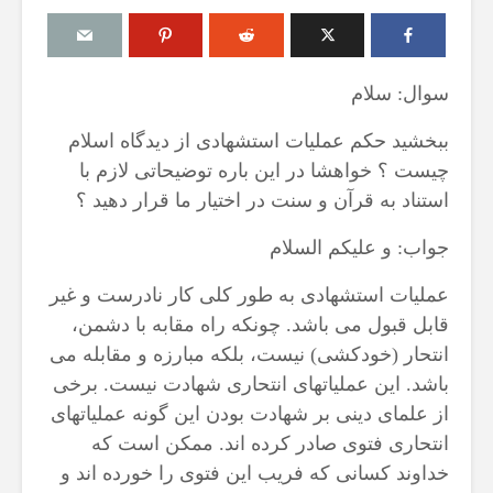
سوال: سلام
ببخشید حکم عملیات استشهادی از دیدگاه اسلام
مقصود از «کتاب مکنون»
حكم تلاوت قرآ
چیست ؟ خواهشا در این باره توضیحاتی لازم با
ن
در آیه ۷۸ سوره واقعه
مسّ مصحف ب
حائض، نفساء
17 جولای 2026
استناد به قرآن و سنت در اختیار ما قرار دهید ؟
بی‌وضو
18 نمایش ها
6 آگوست 2026
جواب: و علیکم السلام
آیا سوراخ کردن کشتی،
16 نمایش ها
یگری
کشتن آن نوجوان و ساختن
عملیات استشهادی به طور کلی کار نادرست و غیر
دیوار، ارتباطی با علم غیبِ
اذکار قران کری
قابل قبول می باشد. چونکه راه مقابه با دشمن،
؟
آینده داشت؟
4 آگوست 2026
8 جولای 2026
9 نمایش ها
انتحار (خودکشی) نیست، بلکه مبارزه و مقابله می
23 نمایش ها
باشد. این عملیاتهای انتحاری شهادت نیست. برخی
اهمیت گواهی 
منظور از «وَفق» و حکم
از علمای دینی بر شهادت بودن این گونه عملیاتهای
اسلام
حکم
ساختن یا درخواست آن
29 جولای 2026
انتحاری فتوی صادر کرده اند. ممکن است که
ا
4 جولای 2026
18 نمایش ها
خداوند کسانی که فریب این فتوی را خورده اند و
15 نمایش ها