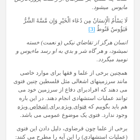
مايوس ‍ ميشود
.
لَا يَسْأَمُ الْإِنسَانُ مِن دُعَاء الْخَيْرِ وَإِن مَّسَّهُ الشَّرُّ
فَيَؤُوسٌ قَنُوطٌ
[3]
انسان هرگز از تقاضاي نيكي (و نعمت) خسته
نمي‏شود، و هر گاه شر و بدي به او رسد ماءيوس و
نوميد مي‏گردد
.
همچنین برخی از علما و فقها برای موارد خاصی
مانند سرزمینهای اشغالی مثل فلسطین چنین فتوی
می دهند که افرادبرای دفاع از سرزمین خود می
توانند عملیات استشهادی انجام دهند. در این باره
هم باید بگوییم که
فتوای ویژه برای اشخاص ویژه
وجود ندارد. فتوی یک موضوع عمومی می باشد.
برخی از علما چون قرضاوی، دلیل دادن این فتوی
(عملیات استشهادی) را این آیه را مطرح می کنند: