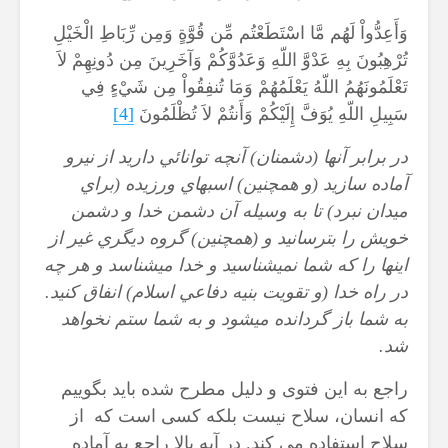
وَأَعِدُّواْ لَهُم مَّا اسْتَطَعْتُم مِّن قُوَّةٍ وَمِن رِّبَاطِ الْخَيْلِ
تُرْهِبُونَ بِهِ عَدْوَّ اللّهِ وَعَدُوَّكُمْ وَآخَرِينَ مِن دُونِهِمْ لاَ
تَعْلَمُونَهُمُ اللّهُ يَعْلَمُهُمْ وَمَا تُنفِقُواْ مِن شَيْءٍ فِي
سَبِيلِ اللّهِ يُوَفَّ إِلَيْكُمْ وَأَنتُمْ لاَ تُظْلَمُونَ
[4]
در برابر آنها (دشمنان) آنچه توانائي داريد از نيرو
آماده سازيد (و همچنين) اسبهاي ورزيده (براي
ميدان نبرد) تا به وسيله آن دشمن خدا و دشمن
خويش را بترسانيد و (همچنين) گروه ديگري غير از
اينها را كه شما نمي‏شناسيد و خدا مي‏شناسد و هر چه
در راه خدا (و تقويت بنيه دفاعي اسلام) انفاق كنيد.
به شما باز گردانده مي‏شود و به شما ستم نخواهد
شد
.
راجع به این فتوی و دلیل مطرح شده باید بگوییم
که انسان، سلاح نیست بلکه کسی است که از
سلاح استفاده می کند. در آیه بالا راجع به آماده