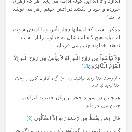
اندازد و تا ابد این گونه ادامه می یابد. هر که زهری
خورده و خود را بکشد در آتش جهنم زهر می نوشد
تا ابد.”
ممکن است که انسانها دچار یأس و نا امیدی شوند،
اما نباید هیچ گاه امیدشان به خداوند را از دست
ندهند. خداوند چنین می فرماید:
وَلاَ تَيْأَسُواْ مِن رَّوْحِ اللّهِ إِنَّهُ لاَ يَيْأَسُ مِن رَّوْحِ اللّهِ إِلاَّ
الْقَوْمُ الْكَافِرُونَ
[1]
و از رحمت خدا نوميد مباشيد، زيرا جز گروه كافران كسى از رحمت
خدا نوميد نمى‌شود
همچنین در سوره حجر از زبان حضرت ابراهیم
چنین می فرماید:
قَالَ وَمَن يَقْنَطُ مِن رَّحْمَةِ رَبِّهِ إِلاَّ الضَّآلُّونَ
[2]
گفت چه كسي جز گمراهان از رحمت پروردگارش