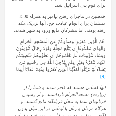
برای قوم بنی اسرائیل شد.
همچنین در ماجرای رفتن پیامبر به همراه 1500
مسلمان برای انجام عبادت حج. آنها نزدیک مکه
رفته بودند، اما مشرکان مانع ورود به شهر شدند.
هُمُ الَّذِينَ كَفَرُوا وَصَدُّوكُمْ عَنِ الْمَسْجِدِ الْحَرَامِ
وَالْهَدْيَ مَعْكُوفًا أَن يَبْلُغَ مَحِلَّهُ وَلَوْلَا رِجَالٌ مُّؤْمِنُونَ
وَنِسَاء مُّؤْمِنَاتٌ لَّمْ تَعْلَمُوهُمْ أَن تَطَؤُوهُمْ فَتُصِيبَكُم
مِّنْهُم مَّعَرَّةٌ بِغَيْرِ عِلْمٍ لِيُدْخِلَ اللَّهُ فِي رَحْمَتِهِ مَن
يَشَاءُ لَوْ تَزَيَّلُوا لَعَذَّبْنَا الَّذِينَ كَفَرُوا مِنْهُمْ عَذَابًا أَلِيمًا
[9]
آنها كساني هستند كه كافر شدند و شما را از
(زيارت) مسجدالحرام بازداشتند، و از رسيدن
قربانيهاي شما به محل قربانگاه مانع گشتند، و
هرگاه مردان و زنان با ايماني در اين ميان بدون
آگاهي شما زير دست و پا از بين نمي‏رفتند و از اين