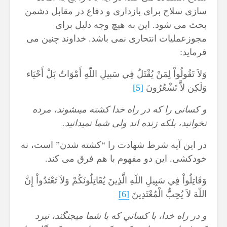
سازی سلاح برای بازداری و دفاع در مقابل دشمن
بحث می شود. این به هیچ وجه دلیل برای
مجوزعملیات انتحاری نمی باشد. خداوند چنین می
فرماید:
وَلاَ تَقُولُواْ لِمَنْ يُقْتَلُ فِي سَبيلِ اللّهِ أَمْوَاتٌ بَلْ أَحْيَاء
وَلَكِن لاَّ تَشْعُرُونَ
[5]
و كسانى را كه در راه خدا كشته میى‏شوند، مرده
نخوانيد، بلكه زنده ‏اند ولى شما نمی‏دانيد.
در این آیه شرط شهادت را “کشته شدن” است، نه
خودکشی. این دو مفهوم با هم فرق می کند.
وَقَاتِلُواْ فِي سَبِيلِ اللّهِ الَّذِينَ يُقَاتِلُونَكُمْ وَلاَ تَعْتَدُواْ إِنَّ
اللّهَ لاَ يُحِبُّ الْمُعْتَدِينَ
[6]
و در راه خدا، با كساني كه با شما مي‏جنگند، نبرد