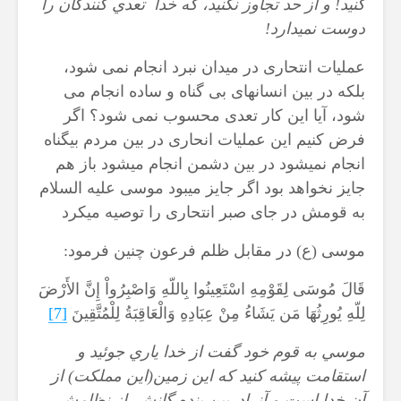
كنيد! و از حد تجاوز نكنيد، كه خدا تعدي كنندگان را
دوست نمي‏دارد
!
عملیات انتحاری در میدان نبرد انجام نمی شود،
بلکه در بین انسانهای بی گناه و ساده انجام می
شود، آیا این کار تعدی محسوب نمی شود؟ اگر
فرض کنیم این عملیات انحاری در بین مردم بیگناه
انجام نمیشود در بین دشمن انجام میشود باز هم
جایز نخواهد بود اگر جایز میبود موسی علیه السلام
به قومش در جای صبر انتحاری را توصیه میکرد
موسی (ع) در مقابل ظلم فرعون چنین فرمود:
قَالَ مُوسَى لِقَوْمِهِ اسْتَعِينُوا بِاللّهِ وَاصْبِرُواْ إِنَّ الأَرْضَ
لِلّهِ يُورِثُهَا مَن يَشَاءُ مِنْ عِبَادِهِ وَالْعَاقِبَةُ لِلْمُتَّقِينَ
[7]
موسي به قوم خود گفت از خدا ياري جوئيد و
استقامت پيشه كنيد كه این زمين(این مملکت) از
آن خدا است و آنرادربین بنده گانش از نظامش