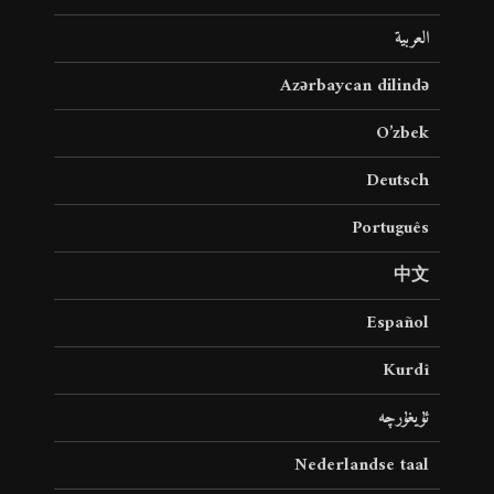
العربية
Azərbaycan dilində
O’zbek
Deutsch
Português
中文
Español
Kurdî
ئۇيغۇرچە
Nederlandse taal