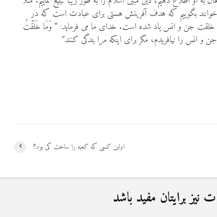
ه او اطلاع دهیم، دین مبین اسلام را به طور زیبا تبلیغ نماییم. مثلا
نمی خوانند بگوییم که هدف آفرینش هستی برای عبادت است که در
قت جن و انس یاد شده است. خدای ما می فرماید: ” وَمَا خَلَقْتُ
ِ” ” و من جن و انس را نیافریدم، مگر برای اینکه مرا بندگی کنند”
اولین کسی که کعبه را ساخت کی بود؟
نیز برایتان مفید باشد