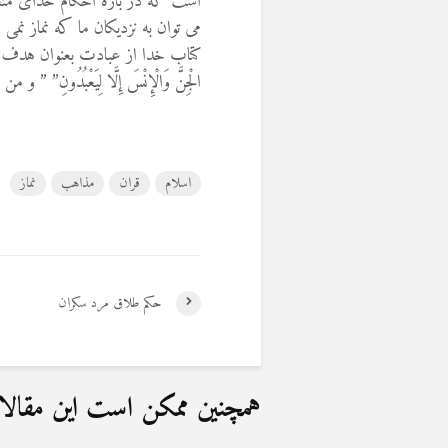
است که در باره احکام خدای متعال ب
می توان به نزدیکان ما که نماز 
کتاب خدا از عبادت بعنوان هدف خل
الْجِنَّ وَالْإِنْسَ إِلَّا لِيَعْبُدُون
اسلام
قران
مذاهب
نماز
حکم طلاق مرد سکران
همچنین ممکن است این مقالات 