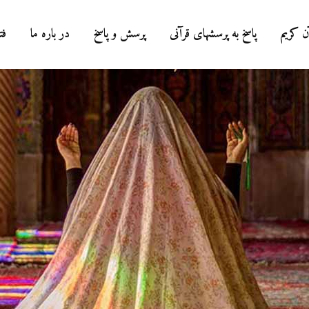
ن کریم
پاسخ به پرسشهای قرآنی
پرسش و پاسخ
در باره ما
فت
درباره سنگ زدن به
شیطان و دویدن مردان
میان صفا و مروه
20 جولای 2026