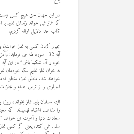
در این جهان حق هیچ کس نیست که 
که نماز نمی خواند زندانی نماید یا ا
کتاب خدا دلایلی ارائه کردیم.
مجبور کردن کسی به نماز خواندن 
آیه 132 سوره طه می فرماید: وَأْمُ
خود بر آن شكيبا باش” در این آیه ن
به خوان نماز نماییم بلکه خودمان نمون
خواهند شد. منطق نماز، منطق ا
اجباری و از ترس اعدام و مجازات د
البته مسلمان باید نماز بخواند، رو
را مذاهب اشتباه فهمیدند که معنی
سعادت دنیا و آخرت می خواهد “با
سلب نمی کند. یعنی اگر کسی نماز