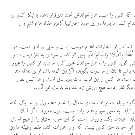
کسی را بسبب نماز نخواندش تحت تاثیرقرار دهد. یا اینکه کسی را
عدام کند. ما بارها در این مورد سخنرانیها کردیم مقاله ها نوشتیم و از
و ترساندن او با مجازات اعدام درست نیست و حتی بی ادبی است. در
رْ أَهْلَكَ بِالصَّلَاةِ وَاصْطَبِرْ عَلَيْهَا یعنی “و كسان خود را به نماز فرمان ده و
می گوید کسی را به نماز خواندن مجبور کن. ما نباید از کسی را مجبور
ه باشیم تا آنان از ما عبرت بگیرند. اگر این گونه باشد او نیز علاقه مند
دب است هر كس از اين ادب لذت ببرد عالی است و هر کس بطور
یگر نماز بخواند هیچ ارزشی نزد خداوند بدست نمی آورد.
زه بگیرد و باید دستورات خدای متعال را انجام دهد. ولی این جا یک نکته
 “باید” به معنی جبر و عدم اراده نیست. بقول معروف اگر انسان
ید” عبادت بکند و روشن است که این سخن، اختیار را از هیچ انسانی
 نمی خواند حق کسی نیست که او را مجازات کند. فقط وظیفه ما این