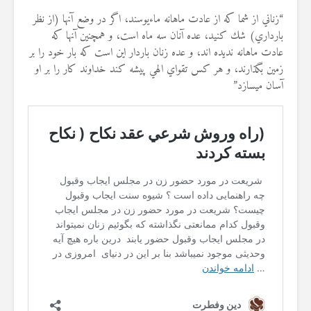
“زناني از شما كه از عادت ماهانه ماءيوسند، اگر در وضع آنها (از نظر
بارداري) شك كنيد، عده آنان سه ماه است، و همچنين آنها كه
عادت ماهانه نديده‏ اند، و عده زنان باردار اين است كه بار خود را بر
زمين بگذارند، و هر كس تقواي الهي پيشه كند خداوند كار را بر او
آسان مي‏سازد”