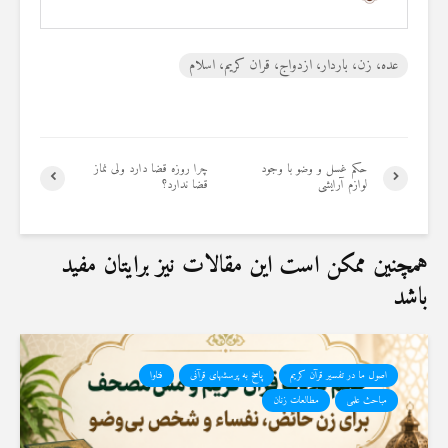
عده، زن، باردار، ازدواج، قران کریم، اسلام
حکم غسل و وضو با وجود
چرا روزه قضا دارد ولی نماز
لوازم آرایشی
قضا ندارد؟
همچنین ممکن است این مقالات نیز برایتان مفید
باشد
اصول ما در تفسیر قرآن کریم
پاسخ به پرسشهای قرآنی
فتاوا
مباحث علمی
مطالعات زنان