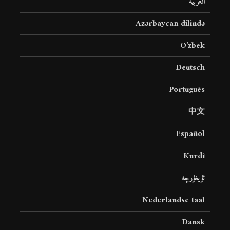
العربية
Azərbaycan dilində
O’zbek
Deutsch
Português
中文
Español
Kurdî
ئۇيغۇرچە
Nederlandse taal
Dansk