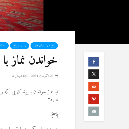
پاسخ به پرسشهای قرآنی
پرسش و پاسخ
مطالع
خواندن نماز ب
23 آگوست 2024
860 نمایش ها
آیا نماز خواندن با پوشاکهایی که
دارد؟
پاسخ: