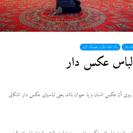
27 نمایش ها
شوهرم به سراغ زن 
رفته، اما مرا طلاق
نمی‌دهد. چه باید کر
19 جولای 2026
21 نمایش ها
ات زنان
یک اشتباه دیگر در فهم قرآن کریم
آیا اگر مسلمانی فرد
ا لباس عکس دار
غیرمسلمان را بکشد،
قصاص درباره او اج
می‌شود؟
19 جولای 2026
36 نمایش ها
 بر روی آن عکس انسان و یا حیوان باشد یعنی لباسهای عکس دار اشکالی