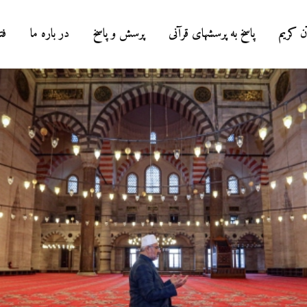
ن کریم
پاسخ به پرسشهای قرآنی
پرسش و پاسخ
در باره ما
فت
درباره سنگ زدن ب
شیطان و دویدن مر
میان صفا و مروه
20 جولای 2026