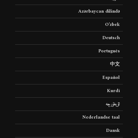
Azərbaycan dilində
O’zbek
Deutsch
Português
中文
Español
Kurdî
ئۇيغۇرچە
Nederlandse taal
Dansk