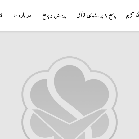
ن کریم
پاسخ به پرسشهای قرآنی
پرسش و پاسخ
در باره ما
فت
درباره سنگ زدن به
شیطان و دویدن مردا
میان صفا و مروه
20 جولای 2026