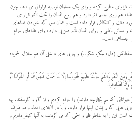
رات فراوانی مطرح کرده و برای یک مسلمان توصیه فراوانی می دهد چون
غذا، هم روی جسم اثر دارد و هم روح انسان را تحت تأثیر قرار می
 مورد دقت و کنکاش قرار داده است و همان طور که خوردن غذاهای
 مسائل باطنى و روانى انسان تأثیر بسزایى دارد، براى غذاهای حرام
 و اجتماعی است.
طاتش (دل، جگر، شکم…) و چربی های داخلی آن هم حلال شمرده
ِنَ الْبَقَرِ وَالْغَنَمِ حَرَّمْنَا عَلَيْهِمْ شُحُومَهُمَا إِلَّا مَا حَمَلَتْ ظُهُورُهُمَا أَوِ الْحَوَايَا أَوْ
 وَإِنَّا لَصَادِقُونَ
حیواناتی که سم یکپارچه دارند) را حرام کردیم و از گاو و گوسفند، پیه
ربی هایی که بر پشت اینها قرار دارد، و یا در لابلای امعاء و دو طرف
خته است این را به خاطر ظلم و ستمی که می‏ کردند، به آنها کیفر دادیم و