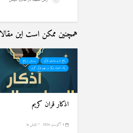
همچنین ممکن است این مقالات 
پاسخ به پرسشهای قرآنی
پرسش و پاسخ
یک اشتباه دیگر در فهم قرآن کریم
اذکار قران کریم
4 آگوست 2026
7 نمایش ها