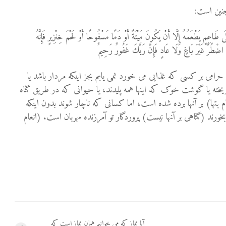
چنین است:
ى طَاعِمٍ يَطْعَمُهُ إِلَّا أَنْ يَكُونَ مَيْتَةً أَوْ دَمًا مَسْفُوحًا أَوْ لَحْمَ خِنْزِيرٍ فَإِنَّهُ
نِ اضْطُرَّ غَيْرَ بَاغٍ وَلَا عَادٍ فَإِنَّ رَبَّكَ غَفُورٌ رَحِيمٌ
امی بر کسی که غذایی می‏ خورد نمی ‏یابم بجز اینکه مردار باشد یا
خته یا گوشت خوک که اینها همه پلیدند، یا حیوانی که در طریق گناه
ام بتها) بر آنها برده شده است، اما کسانی که ناچار شوند بدون اینکه
خورند (گناهی بر آنها نیست) پروردگار تو آمرزنده مهربان است. (انعام
آیا نماز که می خوانیم همان نماز است که