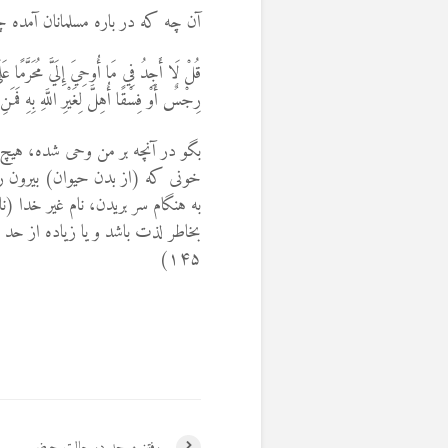
آن چه که در باره مسلمانان آمده 
قُلْ لَا أَجِدُ فِي مَا أُوحِيَ إِلَيَّ مُحَرَّمًا عَلَ
رِجْسٌ أَوْ فِسْقًا أُهِلَّ لِغَيْرِ اللَّهِ بِهِ فَمَ
بگو در آنچه بر من وحی شده، هیچ حر
خونی که (از بدن حیوان) بیرون ری
به هنگام سر بریدن، نام غیر خدا (ن
بخاطر لذت باشد و یا زیاده از حد ب
۱۴۵)
رفتن مسجد در حالت حیض