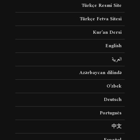
Türkçe Resmi Site
Türkçe Fetva Sitesi
Kur’an Dersi
English
العربية
Azərbaycan dilində
O’zbek
Deutsch
Português
中文