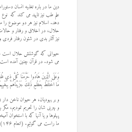
دین ما در باره تغذیه انسان دستو
علم طب نیز تایید می کند که نوع 
دهد. اسلام نیز هر دو موضوع را
حلال، در اخلاق و رفتار و حالات و
نیز آثار بدی در شئون رفتار فردی
حیوانی که گوشتش حلال است سق
می شود. در قرآن چنین آمده است:
وَعَلَى الَّذِينَ هَادُوا حَرَّمْنَا كُلَّ ذِي ظُفُرٍ وَم
مَا اخْتَلَطَ بِعَظْمٍ ذَلِكَ جَزَيْنَاهُمْ بِبَغْيِهِمْ
و بر یهودیان، هر حیوان ناخن دار (
و چربی شان را تحریم نمودیم، مگر چ
پهلوها و یا آنها که با استخوان آمی
ما راست می‏ گوئیم. (انعام ۱۴۶)