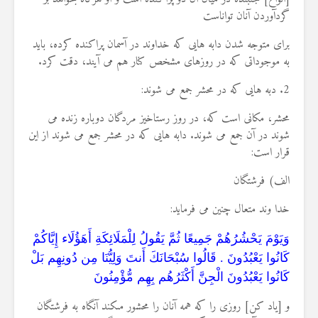
گردآوردن آنان تواناست
برای متوجه شدن دابه هایی که خداوند در آسمان پراکنده کرده، باید
به موجوداتی که در روزهای مشخص کنار هم می آیند، دقت کرد.
2. دبه هایی که در محشر جمع می شوند:
محشر، مکانی است که، در روز رستاخیز مردگان دوباره زنده می
شوند در آن جمع می شوند. دابه هایی که در محشر جمع می شوند از این
قرار است:
الف) فرشتگان
خدا وند متعال چنین می فرماید:
وَيَوْمَ يَحْشُرُهُمْ جَمِيعًا ثُمَّ يَقُولُ لِلْمَلَائِكَةِ أَهَؤُلَاء إِيَّاكُمْ
كَانُوا يَعْبُدُونَ . قَالُوا سُبْحَانَكَ أَنتَ وَلِيُّنَا مِن دُونِهِم بَلْ
كَانُوا يَعْبُدُونَ الْجِنَّ أَكْثَرُهُم بِهِم مُّؤْمِنُونَ
و [ياد كن] روزى را كه همه آنان را محشور مى‏كند آنگاه به فرشتگان