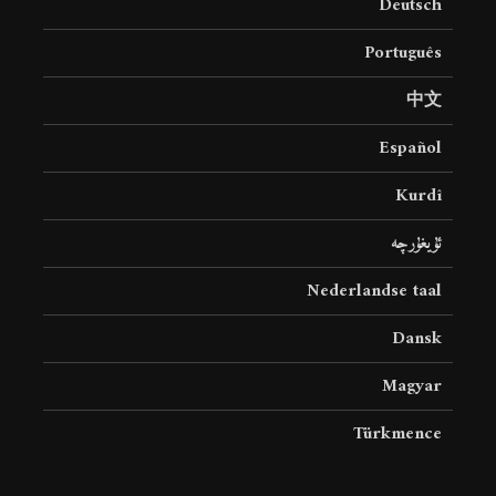
Deutsch
Português
中文
Español
Kurdî
ئۇيغۇرچە
Nederlandse taal
Dansk
Magyar
Türkmence