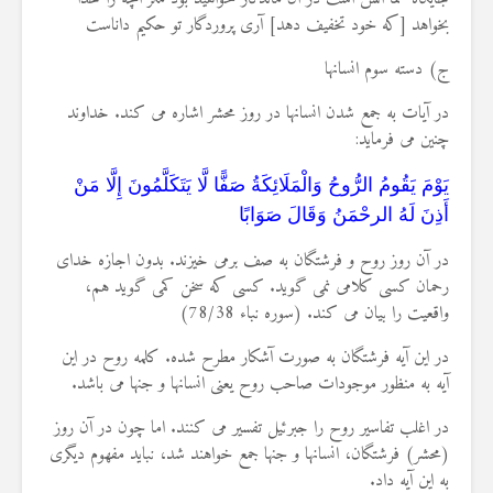
بخواهد [كه خود تخفيف دهد] آرى پروردگار تو حكيم داناست
ج) دسته سوم انسانها
در آیات به جمع شدن انسانها در روز محشر اشاره می کند. خداوند
چنین می فرماید:
يَوْمَ يَقُومُ الرُّوحُ وَالْمَلَائِكَةُ صَفًّا لَّا يَتَكَلَّمُونَ إِلَّا مَنْ
أَذِنَ لَهُ الرحْمَنُ وَقَالَ صَوَابًا
در آن روز روح و فرشتگان به صف برمی خیزند. بدون اجازه خدای
رحمان کسی کلامی نمی گوید. کسی که سخن کمی گوید هم،
واقعیت را بیان می کند. (سوره نباء 78/38)
در این آیه فرشتگان به صورت آشکار مطرح شده. کلمه روح در این
آیه به منظور موجودات صاحب روح یعنی انسانها و جنها می باشد.
در اغلب تفاسیر روح را جبرئیل تفسیر می کنند. اما چون در آن روز
(محشر) فرشتگان، انسانها و جنها جمع خواهند شد، نباید مفهوم دیگری
به این آیه داد.