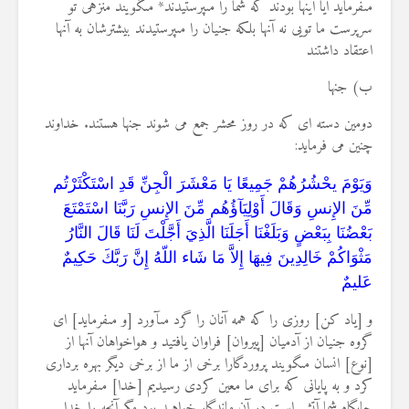
مى‏فرمايد آيا اينها بودند كه شما را مى‏پرستيدند* مى‏گويند منزهى تو
سرپرست ما تويى نه آنها بلكه جنيان را مى‏پرستيدند بيشترشان به آنها
اعتقاد داشتند
ب) جنها
دومین دسته ای که در روز محشر جمع می شوند جنها هستند. خداوند
چنین می فرماید:
وَيَوْمَ يحْشُرُهُمْ جَمِيعًا يَا مَعْشَرَ الْجِنِّ قَدِ اسْتَكْثَرْتُم
مِّنَ الإِنسِ وَقَالَ أَوْلِيَآؤُهُم مِّنَ الإِنسِ رَبَّنَا اسْتَمْتَعَ
بَعْضُنَا بِبَعْضٍ وَبَلَغْنَا أَجَلَنَا الَّذِيَ أَجَّلْتَ لَنَا قَالَ النَّارُ
مَثْوَاكُمْ خَالِدِينَ فِيهَا إِلاَّ مَا شَاء اللّهُ إِنَّ رَبَّكَ حَكِيمٌ
عَليمٌ
و [ياد كن] روزى را كه همه آنان را گرد مى‏آورد [و مى‏فرمايد] اى
گروه جنيان از آدميان [پيروان] فراوان يافتيد و هواخواهان آنها از
[نوع] انسان مى‏گويند پروردگارا برخى از ما از برخى ديگر بهره بردارى
كرد و به پايانى كه براى ما معين كردى رسيديم [خدا] مى‏فرمايد
جايگاه شما آتش است در آن ماندگار خواهيد بود مگر آنچه را خدا