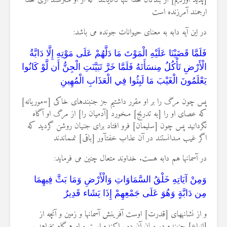
[پديد آورديم] از بندگان خدا تنها دانايانند كه از او مى‏ترسند آرى خدا
ارجمند آمرزنده است
در این آیه دابه به معنای حیوانات جونده می باشد:
فَلَمَّا قَضَيْنَا عَلَيْهِ الْمَوْتَ مَا دَلَّهُمْ عَلَى مَوْتِهِ إِلَّا دَابَّةُ
الْأَرْضِ تَأْكُلُ مِنسَأَتَهُ فَلَمَّا خَرَّ تَبَيَّنَتِ الْجِنُّ أَن لَّوْ كَانُوا
يَعْلَمُونَ الْغَيْبَ مَا لَبِثُوا فِي الْعَذَابِ الْمُهِينِ
پس چون مرگ را بر او مقرر داشتيم جز جنبنده‏اى خاكى [=موريانه]
كه عصاى او را [به تدريج] مى‏خورد [آدميان را] از مرگ او آگاه
نگردانيد پس چون [سليمان] فرو افتاد براى جنيان روشن گرديد كه
اگر غيب مى‏دانستند در آن عذاب خفت‏آور [باقى] نمى‏ماندند
در آسمانها هم دابه هست. خداوند متعال چنین می فرماید:
وَمِنْ آيَاتِهِ خَلْقُ السَّمَاوَاتِ وَالْأَرْضِ وَمَا بَثَّ فِيهِمَا
مِن دَابَّةٍ وَهُوَ عَلَى جَمْعِهِمْ إِذَا يَشَاء قَدِيرٌ
و از نشانه‏هاى [قدرت] اوست آفرينش آسمانها و زمين و آنچه از
[انواع] جنبنده در ميان آن دو پراكنده است و او هرگاه بخواهد بر