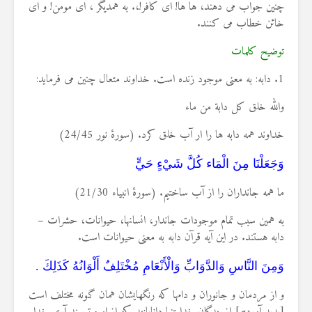
چنین جواب می دهند، ها ها! ای کافر!،. به همدیگر ، ای مومن! و ای
خائن خطاب می کنند.
توضیح کلمات
1. دابه: به معنی موجود زنده است. خداوند متعال چنین می فرماید:
والله خلق كل دابة من ماء
خداوند همه دابه ها را ار آب خلق کرد. (سورۀ نور 24/45)
وَجَعَلْنَا مِنَ الْمَاء كُلَّ شَيْءٍ حَيٍّ
ما همه جانداران را از آب ساختیم. (سورۀ انبیاء 21/30)
به همین سبب تمام موجودات جاندار، انسانها، حیوانات، حشرات –
دابه هستند. در این آیه قرآن دابه به معنی حیوانات است.
وَمِنَ النَّاسِ وَالدَّوَابِّ وَالْأَنْعَامِ مُخْتَلِفٌ أَلْوَانُهُ كَذَلِكَ .
و از مردمان و جانوران و دامها كه رنگهايشان همان گونه مختلف است