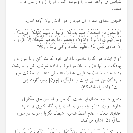
شیاطین می توانند انسان را وسوسه کند و او را از راه راست فریب
8 جولای 2026
11 نمایش ها
دهند.
24 نمایش ها
همچنین خدای متعال اين مورد را در كتابش بيان كرده است:
“وَاسْتَفْزِزْ مَنِ اسْتَطَعْتَ مِنْهُمْ بِصَوْتِکَ وَأَجْلِبْ عَلَیْهِمْ بِخَیْلِکَ وَرَجِلِکَ
وَشَارِکْهُمْ فِی الْأَمْوَالِ وَالْأَوْلَادِ وَعِدْهُمْ وَمَا یَعِدُهُمُ الشَّیْطَانُ إِلَّا غُرُورًا .
إِنَّ عِبَادِی لَیْسَ لَکَ عَلَیْهِمْ سُلْطَانٌ وَکَفَى بِرَبِّکَ وَکِیلًا”
“و از ايشان هر كه را توانستى با آواى خود تحريك كن و با سواران و
پيادگانت بر آنها بتاز و با آنان در اموال و اولاد شركت كن و به ايشان
وعده بده و شيطان جز فريب به آنها وعده نمى‏ دهد. در حقيقت تو را
بر بندگان من تسلطى نيست و حمايتگرى [چون] پروردگارت بس
است” (الاسراء 64-65)
منظور خداوند متعال این هست که جن و شیاطین حق حکمرانی
ندارند و وی تنها با راه وسوسه انسان را به گناه تشویق می نمایند.
خداوند متعال بر عدم تسلط ظاهری شیطان مگر با وسوسه در سوره
سبا آیه21 اشاره می‌کند:
وَ ما کانَ لَهُ عَلَیْهِمْ مِنْ سُلْطانٍ إِلاَّ لِنَعْلَمَ مَنْ یُؤْمِنُ بِالْآخِرَةِ مِمَّنْ هُوَ مِنْها