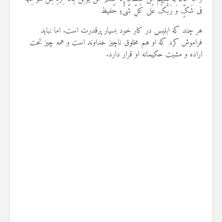
فی‏ شَکٍّ وَ رَبُّکَ عَلى‏ کُلِّ شَیْ‏ءٍ حَفیظ
هر چند که ابلیس در کار خود بسیار پرقدرت است. اما نباید
فراموش کرد که او هم مخلوق ناچیز خداوند است و همه چیز تحت
اراده و مشیت حکیمانه او قرار دارد.