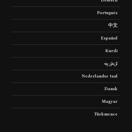
Deutsch
Português
中文
Español
Kurdî
ئۇيغۇرچە
Nederlandse taal
Dansk
Magyar
Türkmence