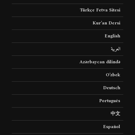
Türkçe Fetva Sitesi
Kur’an Dersi
English
العربية
Azərbaycan dilində
O’zbek
Deutsch
Português
中文
Español