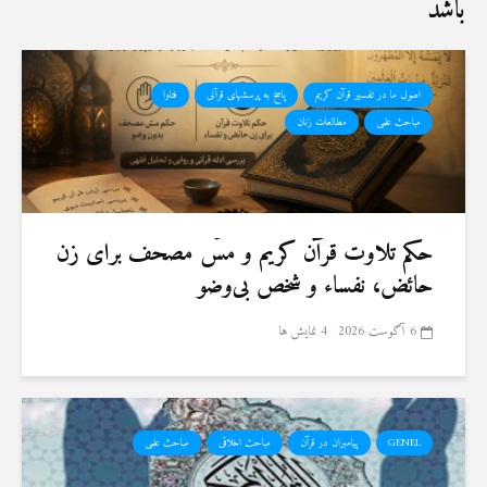
باشد
اصول ما در تفسیر قرآن کریم
پاسخ به پرسشهای قرآنی
فتاوا
مباحث علمی
مطالعات زنان
حكم تلاوت قرآن كريم و مسّ مصحف برای زن
حائض، نفساء و شخص بی‌وضو
6 آگوست 2026
4 نمایش ها
GENEL
پیامبران در قرآن
مباحث اخلاقی
مباحث علمی