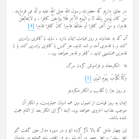
در جایی داریم که حضرت رسول اللّه صلی الله علیه و آله می فرمایند :
مَن كانَ یُۆمِنُ بِاللّه ِ وَ الیَومِ الآخِرِ فَلا یُۆاخِیَنَّ كافِرا ، و لایُخالِطَنَّ
فاجِرا، و مَن آخى كافِرا أو خالَطَ فاجِرا كانَ كافِرا فاجِرا
[4]
آن كه به خداوند و روز قیامت ایمان دارد ، نباید با كافرى برادرى
كند و با فاجرى آمد و شد نماید. هر كس با كافرى برادرى كند یا با
فاجرى همنشینى نماید ، كافر و فاجر خواهد بود .
ü انکارمعاد و فراموش کردن مرگ
وَكُنَّا نُكَذِّبُ بِیَوْمِ الدِّینِ
[5]
و روز جزا را تكذیب و انكار مى‏كردیم
ایمان به روز قیامت از اصول دین همه ادیان سماویست، و انکار آن
موجب عذاب اخروی خواهد بود. البته اگر این انکار بعد از اتمام حجت
شده باشد.
این چهار عامل که بالا ذکر کرده ایم و در سوره مدثر حین گفت گو
اهل بهشت و اهل جهنم در آخرت رخ می افتد، باید همیشه در یادمان