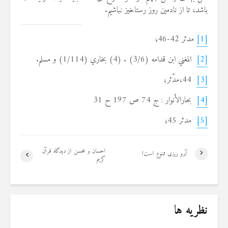
باشد، تا از نادمین روز رستاخیز نباشیم.
[1]
مدثر 42-46؛
[2]
المغني ابن قدامه (3/6) . (4) بخاري (1/114) و مسلم.
[3]
44،مدّثر؛
[4]
بحارالأنوار : ج 74 ص 197 ح 31
[5]
مدثر 45؛
احسان و محسن از دیدگاه قرآن
آبرو ریزی ممنوع است!
کریم
نظریه ها