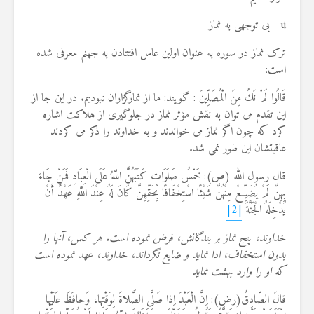
ü بی توجهی به نماز
ترک نماز در سوره به عنوان اولین عامل افتتادن به جهنم معرفی شده
است:
قَالُوا لَمْ نَكُ مِنَ الْمُصَلِّینَ : گویند: ما از نمازگزاران نبودیم. در این جا از
این تقدم می توان به نقش مۆثر نماز در جلوگیری از هلاکت اشاره
کرد که چون اگر نماز می خواندند و به خداوند را ذکر می کردند
عاقبتشان این طور نمی شد.
قال رسول الله (ص): خَمْسُ صَلَوَاتٍ كَتَبَهُنَّ اللَّهُ عَلَى الْعِبَادِ فَمَنْ جَاءَ
بِهِنَّ لَمْ يُضَيِّعْ مِنْهُنَّ شَيْئًا اسْتِخْفَافًا بِحَقِّهِنَّ كَانَ لَهُ عِنْدَ اللَّهِ عَهْدٌ أَنْ
يُدْخِلَهُ الْجَنَّةَ
[2]
خداوند، پنج نماز بر بندگانش، فرض نموده است. هر كس، آنها را
بدون استخفاف، ادا نمايد و ضايع نگرداند، خداوند، عهد نموده است
كه او را وارد بهشت نمايد
قالَ الصّادِقُ(رض): اِنَّ الْعَبْدَ اِذا صَلَّى الصَّلاةَ لِوَقْتِها، وَحافَظَ عَلَیْها