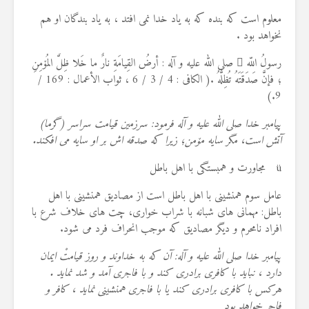
معلوم است که بنده که به یاد خدا نمی افتد ، به یاد بندگان او هم
نخواهد بود .
رسولُ اللّه ِ صلى الله علیه و آله : أرضُ القِیامَةِ نارٌ ما خَلا ظِلَّ المُۆمِنِ
؛ فإنَّ صَدَقَتَهُ تُظِلُّهُ .( الكافی : 4 / 3 / 6 ، ثواب الأعمال : 169 /
9.)
پیامبر خدا صلى الله علیه و آله فرمود: سرزمین قیامت سراسر (گرما)
آتش است، مگر سایه مۆمن؛ زیرا كه صدقه اش بر او سایه مى افكند.
ü مجاورت و همبستگی با اهل باطل
عامل سوم همنشینی با اهل باطل است از مصادیق همنشینی با اهل
باطل: مهمانی های شبانه با شراب خواری، چت های خلاف شرع با
افراد نامحرم و دیگر مصادیق که موجب انحراف فرد می شود.
پیامبر خدا صلی الله علیه و آله: آن كه به خداوند و روز قیامتْ ایمان
دارد ، نباید با كافرى برادرى كند و با فاجرى آمد و شد نماید .
هركس با كافرى برادرى كند یا با فاجرى همنشینى نماید ، كافر و
فاجر خواهد بود