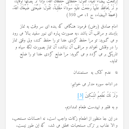
اِرْتَفَعَتْ بَیْضاءَ نَقِیَّةً، تَقُولُ: حَفَظْتَنى حَفَظَكَ اللّهُ، وَاِذا لَمْ یُصَلِّها لِوَقْتِها،
وَ لَمْ یُحافِظْ عَلَیْها رَجَعَتْ عَلَیْهِ سَوْداءَ مُظْلِمَةً، تَقُولُ: ضَیَّعْتَنى ضَیَّعَكَ اللّهُ.
(محجّة البیضاء، ج 1، ص 350)
امام صادق (رض) فرمود: هنـگامى كه بنده اى سر وقت به نماز
بایستد و مراقب آن باشد ،به صـورت پـاره اى نـور سفید بـالا مى رود
و مى گـوید: تو مرا حفظ كردى خدا تو را حفظ كند، ولى وقتى نماز
را در وقتش نخواند و مراقب آن نباشد، آن نماز بصورت لكه سیاه و
تاریكى بر مى گردد و مى گوید: مرا ضایع كردى خدا تو را ضایع
نماید.
ü عدم کمک به مستمندان
در ادامه سوره مدثر می خوانیم:
وَلَمْ نَكُ نُطْعِمُ الْمِسْكِینَ
[3]
و به فقیر و تهیدست طعام نمى‏دادیم.
در این جا منظور از اطعام زکات واجب است، نه احسانات مستحب،
و الا عذاب بر ترک مستحبات محقق می شد، که این طور نیست.