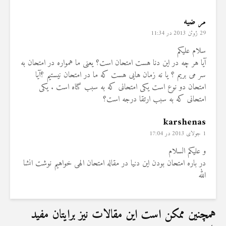
مر ضیه
29 ژوئن 2013 در 11:34
سلام علیکم
آیا هر چه در این دنا هست امتحان است؟ یعنی ما همواره در امتحان به
سر می بریم ؟ یا نه زمان هایی هست که ما در امتحان نیستیم ؟آیا
امتحان دو نوع است یکی امتحانی که به سبب گناه است . یکی
امتحانی که به سبب ارتقا درجه است؟
karshenas
1 جولای 2013 در 17:04
و علیکم السلام
در باره امتحان بودن این دنیا در مقاله امتحان الهی خواهیم نوشت انشا
الله
همچنین ممکن است این مقالات نیز برایتان مفید