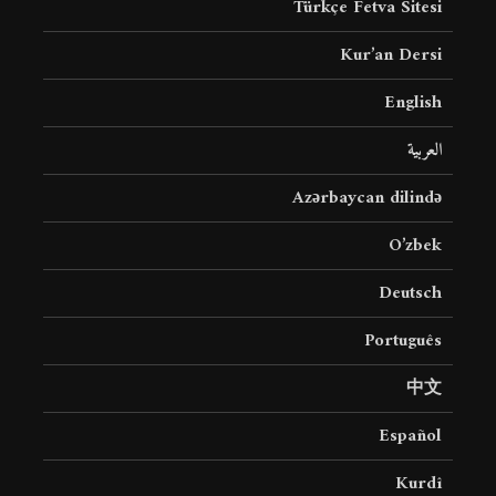
Türkçe Fetva Sitesi
Kur’an Dersi
English
العربية
Azərbaycan dilində
O’zbek
Deutsch
Português
中文
Español
Kurdî