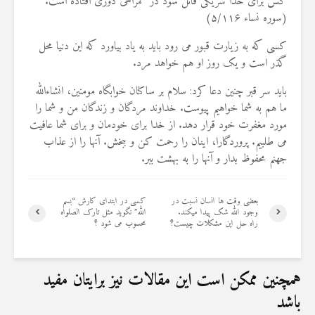
کس برای خدا شریکی قائل شود در گمراهی دوری افتاده است.
(سوره نساء ۵/۱۱۶)
کسی که به زیارت قبور می رود باید به یاد بیاورد که این دنیا محل
گذر است و یک روز او هم خواهد مرد.
باید سر قبر چنین دعا کرد: سلام بر ساکنان خوابگاه مومنین، انشاءالله
ما هم به شما خواهیم پیوست. خداوند مردگان و زندگان من و شما را
مورد مغفرت خود قرار دهد. از خدا برای خودمان و برای شما عافیت
می طلبیم. پروردگارا، اینان را رحمت کن و ببخش. آنها را از عذاب
جهنم محفوظ بدار و آنها را به بهشت ببر.
بعضی وقت ها انسان نسبت در
کسی در ابتدای کارش “بسم
وجود الله شک پیدا میکند.
الله” نگوید مثل تارک الصلواه
راه حل این مشکلات چیست؟
محسوب می شود ؟
همچنین ممکن است این مقالات نیز برایتان مفید
باشد