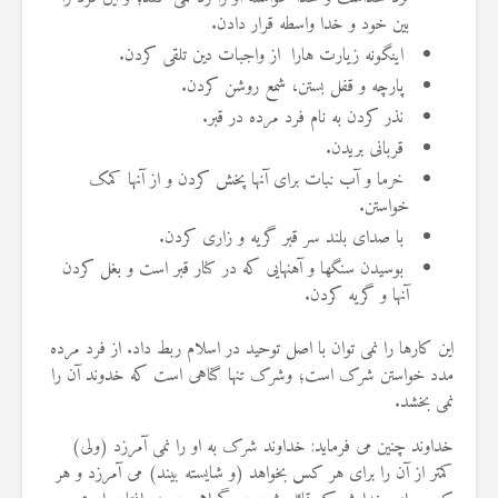
19 جولای 2026
بین خود و خدا واسطه قرار دادن.
36 نمایش ها
اینگونه زیارت هارا از واجبات دین تلقی کردن.
پارچه و قفل بستن، شمع روشن کردن.
نذر کردن به نام فرد مرده در قبر.
قربانی بریدن.
خرما و آب نبات برای آنها پخش کردن و از آنها کمک
خواستن.
با صدای بلند سر قبر گریه و زاری کردن.
بوسیدن سنگها و آهنهایی که در کنار قبر است و بغل کردن
آنها و گریه کردن.
این کارها را نمی توان با اصل توحید در اسلام ربط داد. از فرد مرده
مدد خواستن شرک است؛ وشرک تنها گناهی است که خدوند آن را
نمی بخشد.
خداوند چنین می فرماید: خداوند شرک به او را نمی‏ آمرزد (ولی)
کمتر از آن را برای هر کس بخواهد (و شایسته بیند) می‏ آمرزد و هر