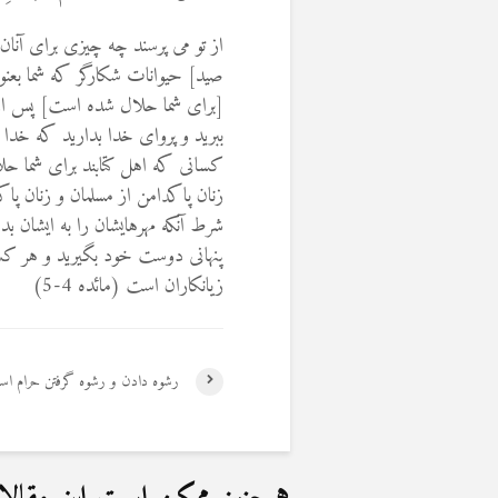
از تو مى ‏پرسند چه چيزى براى آن
صيد] حيوانات شكارگر كه شما بعنوان
[براى شما حلال شده است] پس از آنچه
ببريد و پرواى خدا بداريد كه خدا
كسانى كه اهل كتابند براى شما حل
زنان پاكدامن از مسلمان و زنان پا
شرط آنكه مهرهايشان را به ايشان بد
پنهانى دوست‏ خود بگيريد و هر ك
زيانكاران است (مائده 4-5)
رشوه دادن و رشوه گرفتن حرام ا