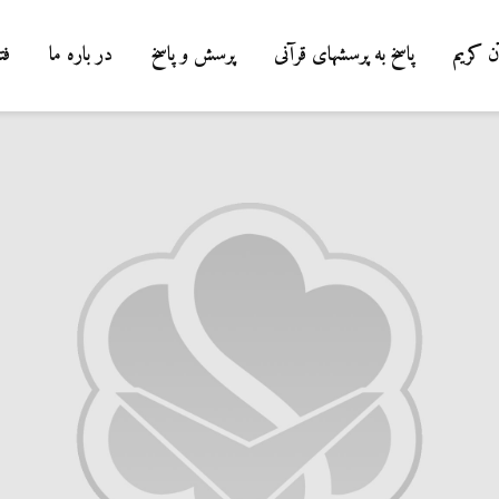
ن کریم
پاسخ به پرسشهای قرآنی
پرسش و پاسخ
در باره ما
فت
درباره سنگ زدن به
شیطان و دویدن مردان
میان صفا و مروه
20 جولای 2026