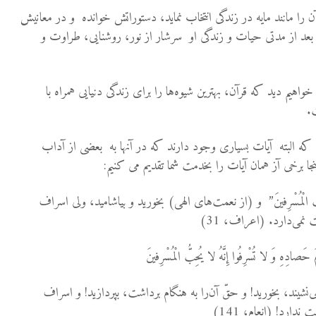
ن را مانند مایه در زندگی انتخاب نماید، دستوراتش خوانده و در معانیش
بعد از مدتی حیات و زندگی او سرشار از نور، روشنایی، طراوت و
اهیم دید که قرآن، بهترین شیوه‌ها را برای زندگی دنیایی همراه با
.
 که البته آیات بسیاری وجود دارند که در آنها به بعضی از آداب
 برخی آز همان آیات را بخدمت شما تقدیم می کنیم:
 لا یُحِبُّ الْمُسْرِفینَ” و (از نعمت‌‌هاى الهى) بخورید و بیاشامید، ولى اسراف
می‌دارد. (اعراف، 31)
وْمَ حَصادِهِ وَ لا تُسْرِفُوا إِنَّهُ لا یُحِبُّ الْمُسْرِفینَ
‌نشیند، بخورید! و حقّ آن‌‌را به هنگام برداشت، بپردازید! و اسراف
ارد! (انعام، 141)