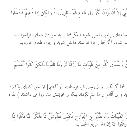
نَّبِیِّ إِلاَّ أَنْ یُؤْذَنَ لَکُمْ إِلى‏ طَعامٍ غَیْرَ ناظِرینَ إِناهُ وَ لکِنْ إِذا دُعیتُمْ فَادْخُلُوا
خانه‌‏هاى پیامبر داخل نشوید، مگر شما را به خوردن طعامى فراخوانند،
اضر شود. اگر شما را فراخواندند داخل شوید و چون طعام خوردید
مُ الْمَنَّ وَالسَّلْوَى كُلُوا مِنْ طَيِّبَاتِ مَا رَزَقْنَاكُمْ وَمَا ظَلَمُونَا وَلَكِنْ كَانُوا أَنْفُسَهُمْ
 بر شما گزانگبين و بلدرچين فرو فرستاديم [و گفتيم] از خوراكيهاى پاكيزه‏
 و[لى آنان] بر ما ستم نكردند بلكه بر خويشتن ستم روا مى‏ داشتند ) بقره
َيِّبَاتُ وَمَا عَلَّمْتُمْ مِنَ الْجَوَارِحِ مُكَلِّبِينَ تُعَلِّمُونَهُنَّ مِمَّا عَلَّمَكُمُ اللَّهُ فَكُلُوا مِمَّا
وَاتَّقُوا اللَّهَ إِنَّ اللَّهَ سَرِيعُ الْحِسَابِ