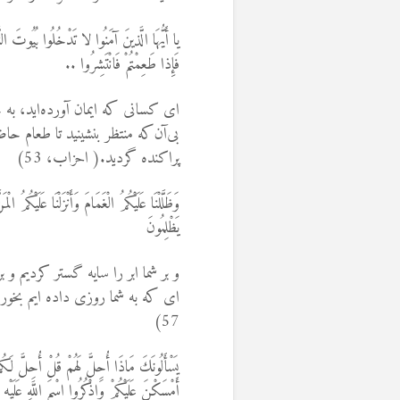
یا أَیُّهَا الَّذینَ آمَنُوا لا تَدْخُلُوا بُیُوتَ ال
فَإِذا طَعِمْتُمْ فَانْتَشِرُوا ..
اى کسانى که ایمان آورده‏‌اید، به 
بی‌آن‌که منتظر بنشینید تا طعام ح
پراکنده گردید.( احزاب، 53)
وَظَلَّلْنَا عَلَيْكُمُ الْغَمَامَ وَأَنْزَلْنَا عَلَيْكُ
يَظْلِمُونَ
و بر شما ابر را سايه‏ گستر كرديم و
اى كه به شما روزى داده‏ ايم بخوريد
57)
يَسْأَلُونَكَ مَاذَا أُحِلَّ لَهُمْ قُلْ أُحِلَّ لَكُمُ الطّ
أَمْسَكْنَ عَلَيْكُمْ وَاذْكُرُوا اسْمَ اللَّهِ عَلَيْهِ 