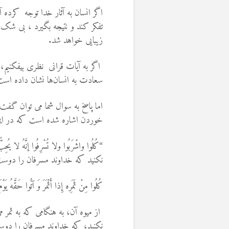
اگر انسان به آثار خدا توجه کرده آ
تفکر کند و نتیجه بگیرد ، بی شک 
زیبایی خواهد شد.
اگر به آیات قرانی نظری بیفکنیم، خو
سعادت به انسان‌ها نشان داده است
اما پاسخ به سوال شما می توان گفت
خوردن اشاره شده است که در اینجا
“کُلُوا واشْرَبُوا ولا تُسْرِفُوا إنَّهُ
نکنید که خداوند مسرفان را دوست ن
کُلُوا مِنْ ثَمَرِه إِذا أَثْمَرَ وَ آتُوا حَقَّهُ یَ
از میوه آن، به هنگامى که به ثمر می
نکنید، که خداوند مسرفان را دوست ند