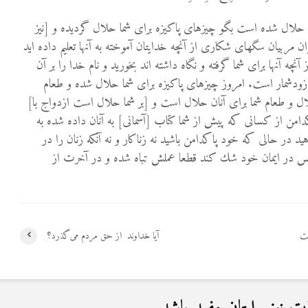
ان حلال شده است بگو چيزهاى پاكيزه براى شما حلال گرديده و [نيز
 مربيان سگهاى شكارى از آنچه خدايتان آموخته به آنها تعليم داده‏ ايد
 آنها براى شما گرفته و نگاه داشته‏ اند بخوريد و نام خدا را بر آن
 زودشمار است. امروز چيزهاى پاكيزه براى شما حلال شده و طعام
ال و طعام شما براى آنان حلال است و [بر شما حلال است ازدواج با]
كدامن از كسانى كه پيش از شما كتاب [آسمانى] به آنان داده شده به
هيد در حالى كه خود پاكدامن باشيد نه زناكار و نه آنكه زنان را در
س در ايمان خود شك كند قطعا عملش تباه شده و در آخرت از
ست
آیا خداوند ‌ از حق مردم می‌گذرد؟