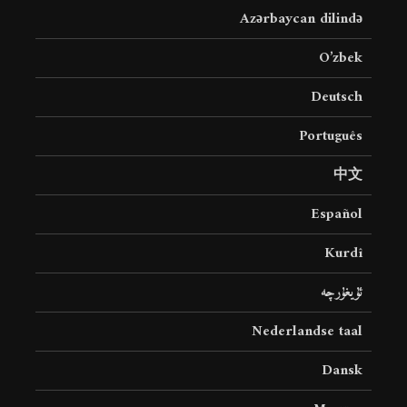
Azərbaycan dilində
O’zbek
Deutsch
Português
中文
Español
Kurdî
ئۇيغۇرچە
Nederlandse taal
Dansk