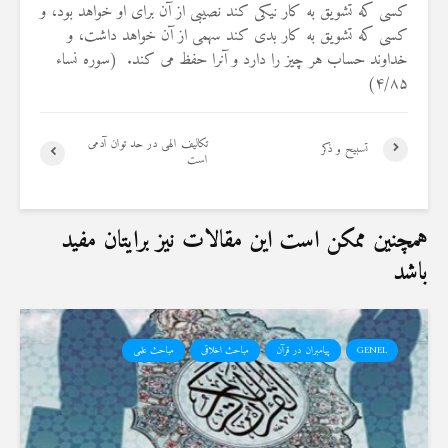
کسی که تشویق به کار نیکی کند نصیبی از آن برای او خواهد بود، و
19 جولای 2026
36 نمایش ها
کسی که تشویق به کار بدی کند سهمی از آن خواهد داشت، و
خداوند حساب هر چیز را دارد و آنرا حفظ می‏ کند. (سوره نساء
۴/۸۵)
تکالیف الهی در حد توان آدمی
تسبیح و ذکر
است
همچنین ممکن است این مقالات نیز برایتان مفید
باشد
GENEL
پیامبران در قرآن
مباحث اخلاقی
مباحث علمی