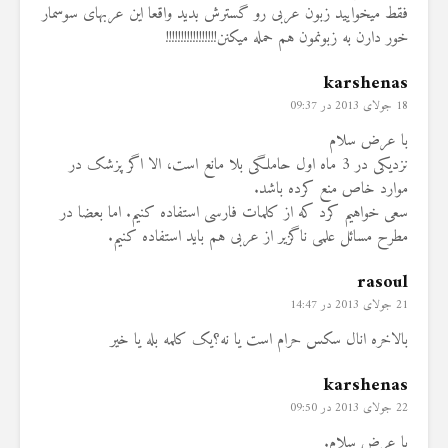
فقط میخوایید زبون عربی رو گسترش بدید واقعا این عربهای سوسمار
خور دارن به زبونمون هم حمله میکنن!!!!!!!!!!!!!!!!!
karshenas
18 جولای 2013 در 09:37
با عرض سلام
نزدیکی در 3 ماه اول حاملگی بلا مانع است، الا اگر پزشک در
موارد خاص منع کرده باشد.
سعی خواهیم کرد که از کلمات فارسی استفاده کنیم. اما بعضا در
مطرح مسائل علمی ناگزیر از عربی هم باید استفاده کنیم.
rasoul
21 جولای 2013 در 14:47
بالاخره انال سکس حرام است یا نه؟یک کلمه بله یا خیر
karshenas
22 جولای 2013 در 09:50
با عرض سلام.