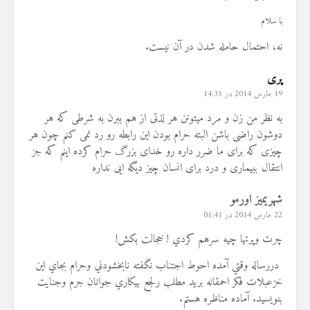
با سلام
نه، احتمال حامله شدن در آن نیست.
پری
19 مارس 2014 در 14:35
به نظر من زن و مرد میتونن هر لذتی از هم ببرن به شرطی که هر
دوشون راضی باشن البته حرام بودن این رابطه رو رد نمی کنم چون هر
چیزی که برای ما ضرر داره رو خدای بزرگ حرام کرده اینم که جز
انتقال ببیماری و درد برای انسان چیز دیگه ایی نداره
شهریمیز اورمو
22 مارس 2014 در 01:41
چرت وپرتها چيه سرهم كردي ! خجالت بكش!
دررساله وقتي آمده احوط اجتناب نگفته نابخشودني وحرام بجاي اين
خزعبلات فكر احمقانه بريد مطلب رلجع بيكاري جوانان جرم وجنايت
بنويسيد. آماده مناظره هستم.