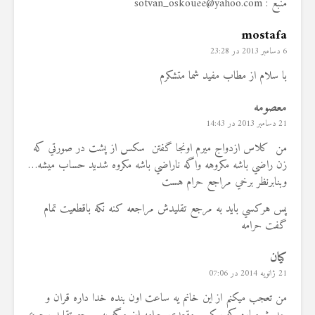
منبع :
sotvan_oskouee@yahoo.com
mostafa
6 دسامبر 2013 در 23:28
با سلام از مطاب مفید شما متشکرم
معصومه
21 دسامبر 2013 در 14:43
من كلاس ازدواج ميرم اونجا گفتن سكس از پشت در صورتي كه
زن راضي باشه مكروهه واگه ناراضي باشه مكروه شديد حساب ميشه…
وبنابرنظر برخي مراجع حرام هست
پس هركسي بايد به مرجع تقليدش مراجعه كنه نكه باقطعيت تمام
گفت حرامه
کیان
21 ژانویه 2014 در 07:06
من تعجب میکنم از این خانم یه ساعت اون بنده خدا داره قران و