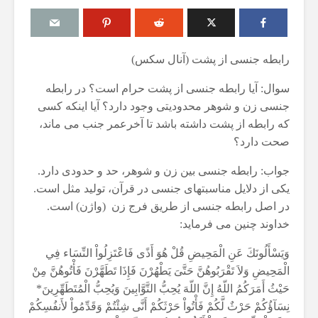
رابطه جنسی از پشت (آنال سکس)
سوال: آیا رابطه جنسی از پشت حرام است؟ در رابطه
مقصود از «کتاب مکنون»
حكم تلاوت قرآ
جنسی زن و شوهر محدودیتی وجود دارد؟ آیا اینکه کسی
ن
در آیه ۷۸ سوره واقعه
مسّ مصحف ب
که رابطه از پشت داشته باشد تا آخرعمر جنب می ماند،
حائض، نفساء
17 جولای 2026
بی‌وضو
18 نمایش ها
صحت دارد؟
6 آگوست 2026
آیا سوراخ کردن کشتی،
15 نمایش ها
جواب: رابطه جنسی بین زن و شوهر، حد و حدودی دارد.
یگری
کشتن آن نوجوان و ساختن
یکی از دلایل مناسبتهای جنسی در قرآن، تولید مثل است.
دیوار، ارتباطی با علم غیبِ
اذکار قران کری
در اصل رابطه جنسی از طریق فرج زن (واژن) است.
؟
آینده داشت؟
4 آگوست 2026
خداوند چنین می فرماید:
8 جولای 2026
7 نمایش ها
23 نمایش ها
اهمیت گواهی 
وَيَسْأَلُونَكَ عَنِ الْمَحِيضِ قُلْ هُوَ أَذًى فَاعْتَزِلُواْ النِّسَاء فِي
منظور از «وَفق» و حکم
اسلام
الْمَحِيضِ وَلاَ تَقْرَبُوهُنَّ حَتَّىَ يَطْهُرْنَ فَإِذَا تَطَهَّرْنَ فَأْتُوهُنَّ مِنْ
حکم
ساختن یا درخواست آن
29 جولای 2026
حَيْثُ أَمَرَكُمُ اللّهُ إِنَّ اللّهَ يُحِبُّ التَّوَّابِينَ وَيُحِبُّ الْمُتَطَهِّرِينَ*
ا
4 جولای 2026
17 نمایش ها
نِسَآؤُكُمْ حَرْثٌ لَّكُمْ فَأْتُواْ حَرْثَكُمْ أَنَّى شِئْتُمْ وَقَدِّمُواْ لأَنفُسِكُمْ
15 نمایش ها