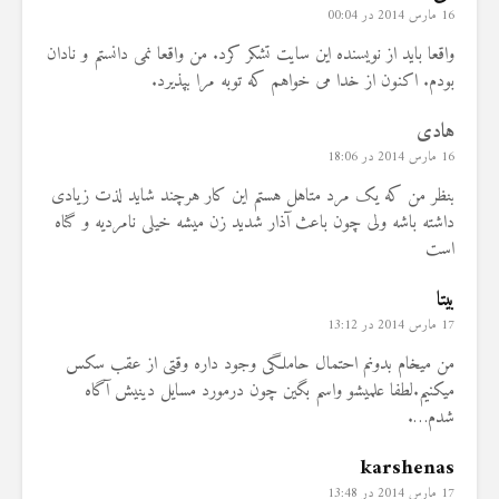
16 مارس 2014 در 00:04
واقعا باید از نویسنده این سایت تشکر کرد. من واقعا نمی دانستم و نادان
بودم. اکنون از خدا می خواهم که توبه مرا بپذیرد.
هادی
16 مارس 2014 در 18:06
بنظر من که یک مرد متاهل هستم این کار هرچند شاید لذت زیادی
داشته باشه ولی چون باعث آذار شدید زن میشه خیلی نامردیه و گناه
است
بیتا
17 مارس 2014 در 13:12
من میخام بدونم احتمال حاملگی وجود داره وقتی از عقب سکس
میکنیم.لطفا علمیشو واسم بگین چون درمورد مسایل دینیش آگاه
شدم….
karshenas
17 مارس 2014 در 13:48