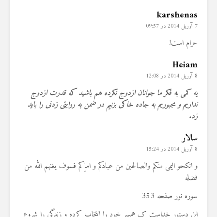
karshenas
7 آوریل 2014 در 09:57
حرام است!
Heiam
8 آوریل 2014 در 12:08
یه کمی به فکر ما جوانان ازدوج نکرده هم باشید که قدرت ازدوج
نداریم و مجبوریم به جاده خاکی بزنیم در ضمن به روایتی زدنی را باید
زد.
سالار
8 آوریل 2014 در 15:24
و انکحو الیمی منکم والصالحین من عبادکم و اماِکم فسوف یغنهم الله من
فضله
سوره نور صفحه 353
این دستور خداست ک همسر خود را انتخاب کرده و زندگی را شروع