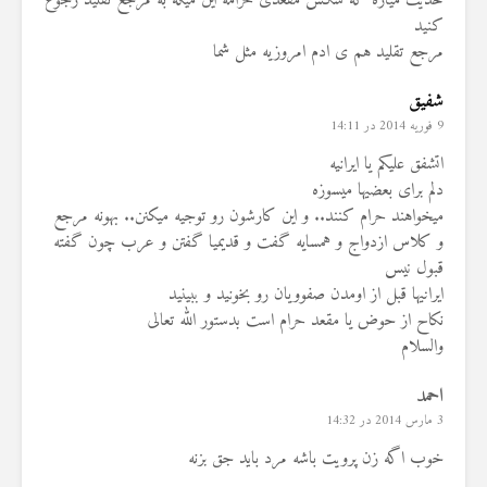
حدیث میاره که سکس مقعدی حرامه این میگه به مرجع تقلید رجوع
کنید
مرجع تقلید هم ی ادم امروزیه مثل شما
شفيق
9 فوریه 2014 در 14:11
اتشفق عليكم يا ايرانيه
دلم برای بعضیها میسوزه
میخواهند حرام کنند.. و این کارشون رو توجیه میکنن.. بهونه مرجع
و کلاس ازدواج و همسایه گفت و قدیمیا گفتن و عرب چون گفته
قبول نیس
ایرانیها قبل از اومدن صفوویان رو بخونید و ببینید
نکاح از حوض یا مقعد حرام است بدستور الله تعالی
والسلام
احمد
3 مارس 2014 در 14:32
خوب اگه زن پرویت باشه مرد باید جق بزنه