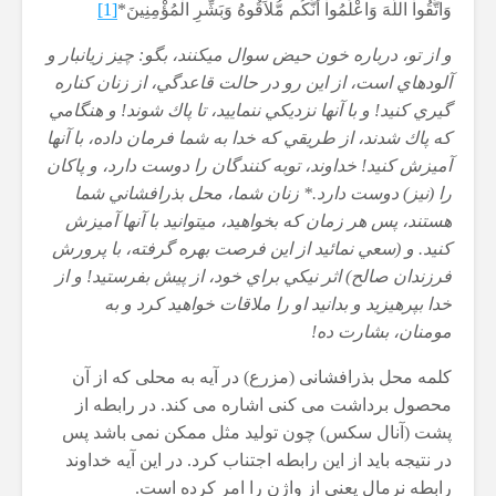
وَاتَّقُواْ اللّهَ وَاعْلَمُواْ أَنَّكُم مُّلاَقُوهُ وَبَشِّرِ الْمُؤْمِنِينَ*
[1]
و از تو، درباره خون حيض سوال مي‏كنند، بگو: چيز زيانبار و
آلوده‏اي است، از اين رو در حالت قاعدگي، از زنان كناره
گيري كنيد! و با آنها نزديكي ننماييد، تا پاك شوند! و هنگامي
كه پاك شدند، از طريقي كه خدا به شما فرمان داده، با آنها
آميزش كنيد! خداوند، توبه كنندگان را دوست دارد، و پاكان
را (نيز) دوست دارد.*
زنان شما، محل بذرافشاني شما
هستند، پس هر زمان كه بخواهيد، مي‏توانيد با آنها آميزش
كنيد. و (سعي نمائيد از اين فرصت بهره گرفته، با پرورش
فرزندان صالح) اثر نيكي براي خود، از پيش بفرستيد! و از
خدا بپرهيزيد و بدانيد او را ملاقات خواهيد كرد و به
مومنان، بشارت ده!
کلمه محل بذرافشانی (مزرع) در آیه به محلی که از آن
محصول برداشت می کنی اشاره می کند. در رابطه از
پشت (آنال سکس) چون تولید مثل ممکن نمی باشد پس
در نتیجه باید از این رابطه اجتناب کرد. در این آیه خداوند
رابطه نرمال یعنی از واژن را امر کرده است.