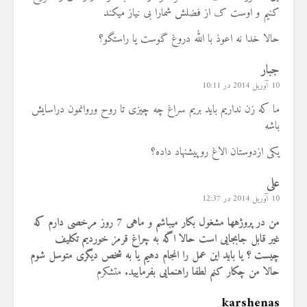
کنیم و اوست ک از فضلش شمارا بی نیاز میکند
حالا خدا نه اعوذ با الله دروغ گوست یا راستگو؟
جبار
10 آوریل 2014 در 10:11
ما که زن نداریم باید بریم سراغ چه چیزی تا روح وروانمون دراسایش
باشه
یکی ازدوستان الاغ روپیشنهاد داده؟
علی
10 آوریل 2014 در 12:37
من در پروژهها مشغول بکار میباشم و ماهی 7 روز مرخصی دارم که
غیر قابل جابجایی است حالا اگه به چراغ قرمز خوردیم تکلیف
چیست ؟ یا باید این عمل را انجام دهیم یا به شخص دیگری متوسل شوم
حالا من چکار کنم لطفا راهنمایی بفرمایید.
متشکرم
karshenas