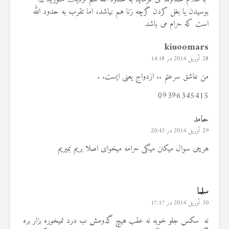
بوسیدن یا بغل کردن گرچه زنا هم نیاشد، اما تقرب به حدود الله
است که حرام می باشد
kiuoomars
28 آوریل 2014 در 14:18
من عاشق سرعتم .. ازدواج یعنی ایست. .
09396345415
حامد
29 آوریل 2014 در 20:43
هرچی سوال میکنن میگی حرامه میخوای اصلا بریم بمیریم
سلما
30 آوریل 2014 در 17:17
نه سکس جلو خوبه نه عقب هیچ گدومش ب درد نمیخوره بزار بره