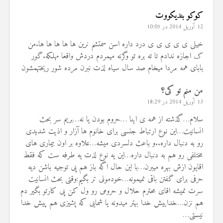
کوکو بندیکووت
12 آوریل 2014 در 10:05
خیلی ی ی ی ی ی درد داره اسن سمتشم نرین ها ها ها ها ها.من
ک اجازه ندادم تا ته بره تو وگرنه میمردم دردش واقعا مهلکه.گور
بابای همه مردا میخام صد سال سیاه لذت نبرن مرده شور ریختهمشون
من منم تو کی؟
13 آوریل 2014 در 18:29
سلام…گذشته از همه ی اینا …حروم بودن یا نه…بریم سر بحث
انسانیت…این نوع ارتباط جنسی برای خانوم ها آزار و اذیت شدیدی
رو به دنبال داره..و باعث دلسردی میشه…علاوه بر اون بیماری های
مختلفی رو هم به دنبال داره…این یه نوع لذت یه طرفه ست که فقط
اقایون ازش بهره میبرن…با این حال اگه باز هم پی توجیه باشن دیه
حرفی برای گفتن باقی نمیمونه…خودمونی تر بگیم:وقتی بحث انسانیت
سرت نمیشه اقای محترم حلال و حرومی رو ول کن پی کارتو بگیر دم
هم نزن…خداییش خدا بهتر میدونه یا شمایی که پشیزی هم پیش خدا
نیستی…