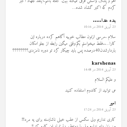
آهو و پلنگ واسش فرقی نمیکنه بهت گفته باشم.اینقد جهاد اکبر
کردم که اکبر گشاد شده…
بنده خدا.....
23 آوریل 2014 در 10:16
سلام .مرسی ازتون مطالب خوبیه آگاهم کرده درباره این
کارا…..فقط میخواستم بگم:وقتی میگین رابطه از جلو امکان
باردارشدن40درصده پس باید چیکار کرد تو دوره نامزدی؟؟؟؟؟؟؟؟
karshenas
23 آوریل 2014 در 14:48
و علیکم السلام
می توانید از کاندوم استفاده کنید
امیر
23 آوریل 2014 در 17:24
کاری نداریم ولی سکس از عقب خیلی ناشایسته برای یه مرد!!!
من زن دایم ندارم ولی با دوستمم دلم نمیاد این کارو کنم!!