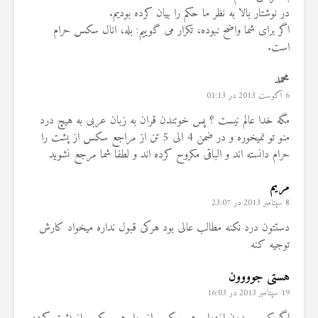
در نوشتار بالا به نظر ما حکم را بیان کرده بودیم.
اگر برای شما واضح نبوده، تکرار می گوییم: بله، انال سکس حرام
است.
محمد
6 آگوست 2013 در 01:13
مگه خدا عالم نیست ؟ پس خوتندن قران به زبان عربی به هیچ درد
منو تو نمیخوره و در ضمن 4 الی 5 تن از مراجع سکس از پشت را
حرام دانسته اند و الباقی مکروح کرده اند و لطفا شما مرجع نشوید
مریم
8 سپتامبر 2013 در 23:07
دستتون درد نکنه مطالب عالی بود هرکی قبول نداره میخواد کارش
توجیه کنه
هستی جوووون
19 سپتامبر 2013 در 16:03