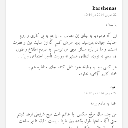
karshenas
22 مارس 2014 در 10:44
با سلام
این که فرمودید به جای این مطالب … راجع به بی کاری و جرم
جنایت جوانان بنویسید، باید عرض کنیم که این سایت دین و فطرت
است، و ما در باره مسائل دینی می نویسیم به مردم اطلاع و فتوی
می دهیم نه نیروی انتظامی هستیم نه وزارت تأمین اجتماعی و یا …
هر کسی باید به وظیفه خود عمل کند. جای مناظره هم با
شما، کاربر گرامی، ندارد.
امید
22 مارس 2014 در 14:12
خدا به دادم برسه
من چند ساله موقع سکس با خانمم تحت هیچ شرایطی ارضا نمیشم
حتی اگه ساعتها طول بکشه ولی ظرف بیست دقیقه تا نیم ساعت