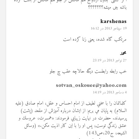
اگر کسی بدون ازدواج هم سکس از جلو هم سکس از بشت کرده
باشه چی میشه؟؟؟؟؟؟؟
karshenas
19 سپتامبر 2013 در 16:12
مرتکب گناه شده، یعنی زنا کرده است
محمد
27 نوامبر 2013 در 23:19
خب رابطه رابطست دیگه حالاچه عقب چ جلو
sotvan_oskouee@yahoo.com
4 دسامبر 2013 در 14:19
كلماتمان را با سخني لطيف از امام احساس و عقل، امام صادق (عليه
السلام) به پايان مي بريم: از ايشان درباره آميزش از مقعد (پشت)
پرسيدند. حضرت در نهايت زيبايي فرمودند: «همسرت، عروسك و
عشق زندگي توست؛ پس او را با اين كار اذيت مكن.» (وسائل
الشيعه، ج20،ص143)