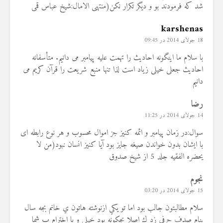
شد که فرمودند بو و دیگر تکرار نکن(منتهی الامال:شیخ عباس قمی
karshenas
18 جولای 2014 در 09:45
با سلام ما اینگونه احادیث را تهمت علیه پیامبر می دانیم. متأسفانه
احادیث جعلی خیلی زیاد است لذا تنها منبع شریعت را قرآن کریم می
دانیم
رضا
14 جولای 2014 در 11:25
سوال:در زمان پیامبر و ائمه کنیز جز اموال محسوب و هر نوع رابطه ای
با ایشان بدون خواندن صیغه جایز بود آیا کنیز انسان نبود(من لا
یحضره الفقیه جلد 5 از شیخ صدوق
نجوم
15 جولای 2014 در 03:20
سلام مطالبتون جالب بود اما تو يكي ازنوشته هاتون ي خانم بجه سال
بنام صدف حرفي زد ك اصلا بجكونه بود خيلي و با اخترام ب شما