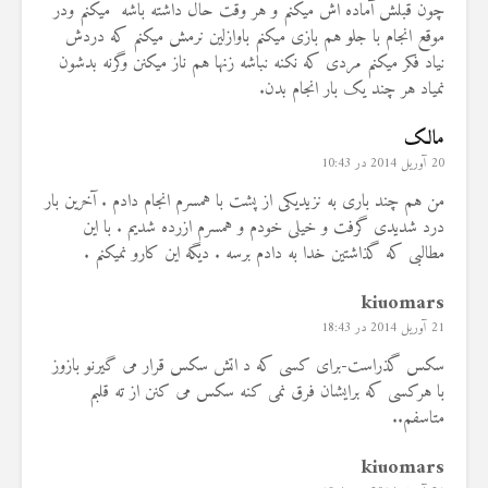
چون قبلش آماده اش میکنم و هر وقت حال داشته باشه میکنم ودر
موقع انجام با جلو هم بازی میکنم باوازلین نرمش میکنم که دردش
نیاد فکر میکنم مردی که نکنه نباشه زنها هم ناز میکنن وگرنه بدشون
نمیاد هر چند یک بار انجام بدن.
مالک
20 آوریل 2014 در 10:43
من هم چند باری به نزیدیکی از پشت با همسرم انجام دادم . آخرین بار
درد شدیدی گرفت و خیلی خودم و همسرم ازرده شدیم . با این
مطالبی که گذاشتین خدا به دادم برسه . دیگه این کارو نمیکنم .
kiuomars
21 آوریل 2014 در 18:43
سکس گذراست-برای کسی که د اتش سکس قرار می گیرنو بازوز
با هرکسی که برایشان فرق نمی کنه سکس می کنن از ته قلبم
متاسفم..
kiuomars