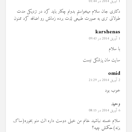
1 آوریل 2014 در 01:44
دکتری جان سلام میخواستم بدونم چکار باید کرد در نزدیکی مدت
طولانی تری به صورت طبیعی لذت برده زمانش رو اضافه کرد ممنون
karshenas
1 آوریل 2014 در 09:43
با سلام
سایت مان پزشکی نیست
omid
2 آوریل 2014 در 21:29
خوب بود
وحید
6 آوریل 2014 در 08:15
سلام خسته نباشید خانم من خیلی دوست داره الت منو بخوره(ساک
بزنه)حکمش چیه؟