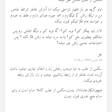
سکس از عقب مشکل حل میشه
اونم گرچه هر باز اظهار ناراحتی میکنه اما آخرش بخاطر شرائط خاص
من و اینکه براش کم نمیگذارم و همه جوره هواشو دارم و فقط به خودم
و خواسته هام فکر نمیکنم قبول میکنه
الان باید چکار کنم؟ توبه کنم؟ اگه توبه کنم و دیگه سمتش نرم پس
مشکلمو چطوری حل کنم؟ واسه مرد میشه به زنش فکر نکنه ؟ پس
احتیاجات جنسی زنش چی میشه؟
خر
26 مارس 2014 در 17:26
سکس از عقب نه تنها موجب رنجش زن و انتقال بیماری میشود باعث
آزرده شدن خاطر او از رابطه زناشویی میشود و زن رااز این رابطه
خوبدورمیکند.
هیچپزشکیازخداداناتر نیست.سکس از عقب کاملا حرام است و برای
حرام هیچ عذری قبول نیست