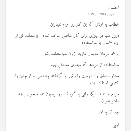
احسان
30 مارس 2014 در 11:39
خطاب به اونایی که این کار رو حرام نمیدونن
دراین دنیا هر چیزی برای کار خاصی ساخته شده واستفاده غیر از
اون =است با سواستفاده
آیا شما مردان دوست دارید ازتون سواستفاده بشه
سواستفاده از مردها که میدونی معنیش چیه
خداوند تعالی راه درست وتمیزش رو گذاشته چه اسراریه از چنین راه
کثیفی استفاده بشه
مردم ما همینن دیگه وقتی یه گوسفند روسرمیبرن همه میخوان بیضه
هاشو بخورن
چه کاریه این
امیر