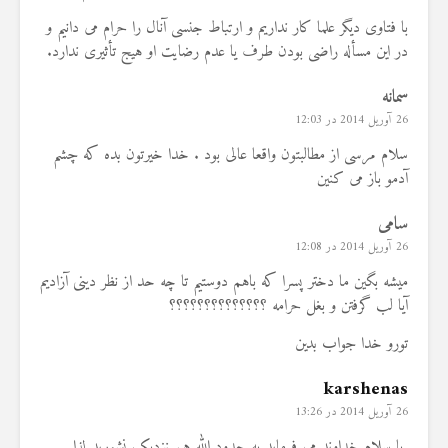
با فتاوی دیگر علما کار نداریم و ارتباط جنسی آنال را حرام می دانیم و
در این مسأله راضی بودن طرف یا عدم رضایت او هیج تأثیری ندارد.
سمانه
26 آوریل 2014 در 12:03
سلام مرسی از مطالبتون واقعا عالی بود . خدا خیرتون بده که چشم
آدمو باز می کنین
سامی
26 آوریل 2014 در 12:08
میشه بگین ما دختر پسرا که باهم دوستیم تا چه حد از نظر دینی آزادیم
آیا لب گرفتن و بغل حرامه ؟؟؟؟؟؟؟؟؟؟؟؟؟؟
تورو خدا جواب بدین
karshenas
26 آوریل 2014 در 13:26
با سلام خداوند می فرماید به حدود الله هم نزدیک نشورید لذا