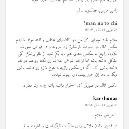
راسی مرسی.مطالبتون عالی
man na to chi?
24 آوریل 2014 در 09:19
سلام طبق چیزایی ک من در کلاسهای مختلف و البته موثق شنیدم
سکس آنال در صورت نارضایتی زن حرومه و در غیر این صورت
مکروه. راجع به سکس دهانی هم باید بگم شاید از نظر پزشکی کمی
مشکل داشته باشه اما از نظر شرعی حلاله. این نکته رو هم در نظر
داشته باشین ک اگه در سکس واژینال تنوع لازم رو داشته باشین
دیگه مردها این جور پیشنهادی بهتون نمیدن.
سکس انال در صورتی ک استمرار داشته باشه واسه زن مضره.
karshenas
24 آوریل 2014 در 09:58
با عرض سلام
در فبتوی دادن ملاک برای ما آیات قرآن است و فطرت سالم