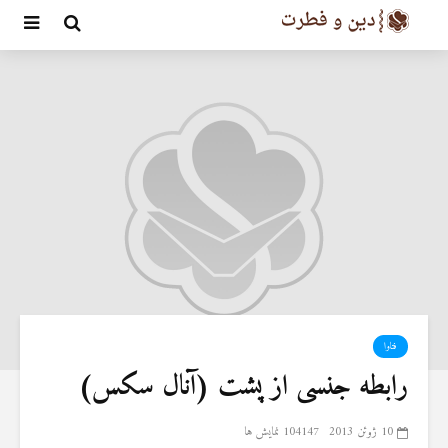
فتاوا
رابطه جنسی از پشت (آنال سکس)
10 ژوئن 2013
104147 نمایش ها