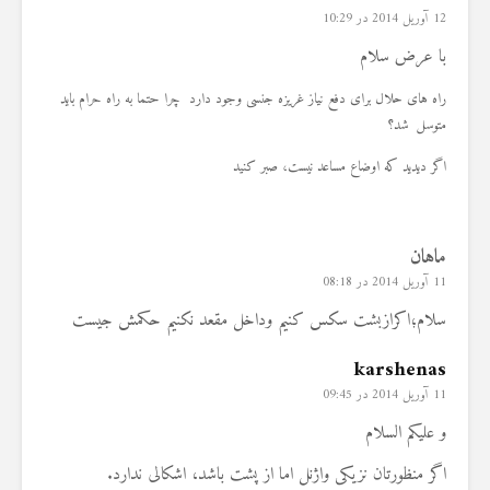
12 آوریل 2014 در 10:29
با عرض سلام
راه های حلال برای دفع نیاز غریز
ه جنسی وجود دارد چرا حتما به راه حرام باید
متوسل شد؟
اگر دیدید که اوضاع مساعد نیست، صبر کنید
ماهان
11 آوریل 2014 در 08:18
سلام؛اكرازبشت سكس كنيم وداخل مقعد نكنيم حكمش جيست
karshenas
11 آوریل 2014 در 09:45
و علیکم السلام
اگر منظورتان نزیکی واژنل اما از پشت باشد، اشکالی ندارد.