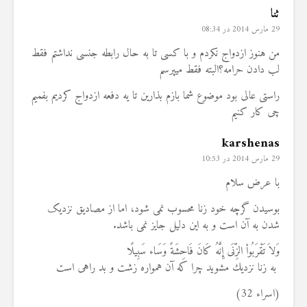
ثنا
29 مارس 2014 در 08:34
من هنوز ازدواج نکردم و با کسی تا به حال رابطه جنسی نداشتم فقط
لب دادن حرامه؟البته فقط میپرسم
راستی عالی بود موضوع شما بازم بذارین تا یه دفعه ازدواج کردیم بفمیم
چی کار کنیم
karshenas
29 مارس 2014 در 10:53
با عرض سلام
بوسیدن گرچه خود زنا محسوب نمی شود، اما از مصادیق نزدیک
شدن به آن است و به این دلیل جایز نمی باشد.
وَلاَ تَقْرَبُواْ الزِّنَى إِنَّهُ كَانَ فَاحِشَةً وَسَاء سَبِيلًا
به زنا نزديك مشويد چرا كه آن همواره زشت و بد راهى است
(اسراء 32)