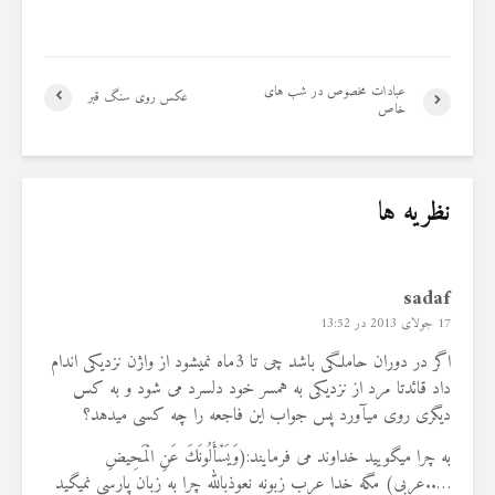
عبادات مخصوص در شب های
عکس روی سنگ قبر
خاص
نظریه ها
sadaf
17 جولای 2013 در 13:52
اگر در دوران حاملگی باشد چی تا 3ماه نمیشود از واژن نزدیکی اندام
داد قائدتا مرد از نزدیکی به همسر خود دلسرد می شود و به کس
دیگری روی میآورد پس جواب این فاجعه را چه کسی میدهد؟
به چرا میگویید خداوند می فرمایند:(وَيَسْأَلُونَكَ عَنِ الْمَحِيضِ
…..عربی) مگه خدا عرب زبونه نعوذبالله چرا به زبان پارسی نمیگید