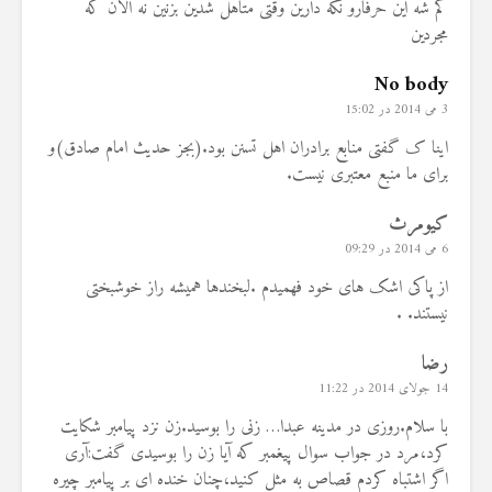
گم شه این حرفارو نگه دارین وقتی متاهل شدین بزنین نه الان که
مجردین
No body
3 می 2014 در 15:02
اینا ک گفتی منابع برادران اهل تسنن بود.(بجز حدیث امام صادق)و
برای ما منبع معتبری نیست.
کیومرث
6 می 2014 در 09:29
از پاکی اشک های خود فهمیدم .لبخندها همیشه راز خوشبختی
نیستند. .
رضا
14 جولای 2014 در 11:22
با سلام.روزی در مدینه عبدا… زنی را بوسید.زن نزد پیامبر شکایت
کرد،مرد در جواب سوال پیغمبر که آیا زن را بوسیدی گفت:آری
اگر اشتباه کردم قصاص به مثل کنید،چنان خنده ای بر پیامبر چیره