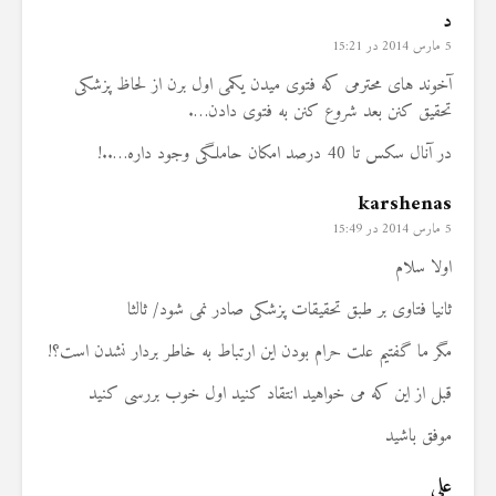
د
5 مارس 2014 در 15:21
آخوند های محترمی که فتوی میدن یکمی اول برن از لحاظ پزشکی
تحقیق کنن بعد شروع کنن به فتوی دادن….
در آنال سکس تا 40 درصد امکان حاملگی وجود داره…..!
karshenas
5 مارس 2014 در 15:49
اولا سلام
ثانیا فتاوی بر طبق تحقیقات پزشکی صادر نمی شود/ ثالثا
مگر ما گفتیم علت حرام بودن این ارتباط به خاطر بردار نشدن است؟!
قبل از این که می خواهید انتقاد کنید اول خوب بررسی کنید
موفق باشید
علی