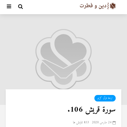
ترجمۀ قرآن کریم
سورة‌ ‌قريش 106.
24 مارس 2020
833 نمایش ها