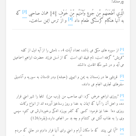
بپرستند!
19 جولای 2026
36 نمایش ها
[3]
الَّذِي‌ ‌أَطْعَمَهُم‌ ‌مِّن‌ ‌جُوعٍ‌ ‌وَآمَنَهُم‌ ‌مِّنْ‌ ‌خَوْفٍ‌ ‌{‌4‌} همان صاحبی
که
[4]
به آنها هنگام گرسنگی طعام داد
و از ترس ایمن ساخت.
[1]
از سوره های مکی می باشد، تعداد آیات 4. . نامش را از آیه اول از کلمه
“قریش” گرفته است. نام قبیله ای است که از نسل فرزند حضرت ابراهیم اسماعیل
می آید و در شهر مکه اقامت داشتند
[2]
قریشی ها در زمستان به یمن و اتیوپی (حبشه) ودر تابستان به سوریه و آنادولی
سفرهای تجاری انجام می دادند.
[3]
“روزی ابراهيم عرض كرد: ای صاحب من (رب من) اينجا را شهر امني قرار
ده، و اهل آن را آنها كه ايمان به خدا و روز رستاخیز آورده‏ اند از انواع برکات
روزی ده! خدا نیز فرمود: كسی که كفر بورزد اندكى برخوردارش مى ‏كنم، سپس
وی را به عذاب آتش می ‏كشانم و چه بد سر انجامی دارد.(بقره/126)
[4]
“آيا نمی بینند كه ما مکان آرام و امني برای آنها قرار داديم در حالي كه مردم