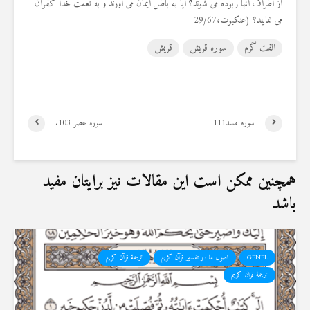
از اطراف آنها ربوده می شوند؟ آيا به باطل ايمان می ‏آورند و به نعمت خدا كفران
می ‏نمایند؟ (عنکبوت،29/67
الفت گرم
سوره قریش
قریش
سوره مسد111
سوره عصر 103.
همچنین ممکن است این مقالات نیز برایتان مفید
باشد
GENEL
اصول ما در تفسیر قرآن کریم
ترجمهٔ قرآن کریم
ترجمۀ قرآن کریم