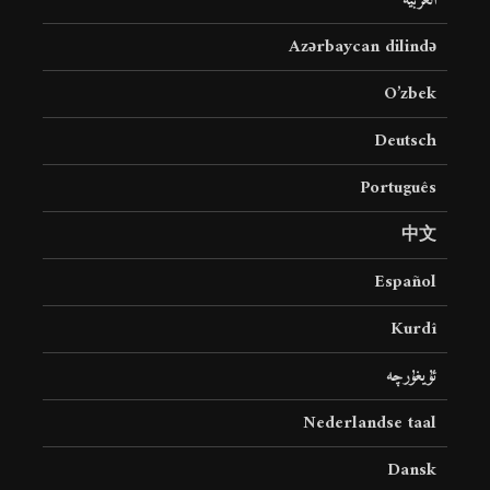
العربية
Azərbaycan dilində
O’zbek
Deutsch
Português
中文
Español
Kurdî
ئۇيغۇرچە
Nederlandse taal
Dansk