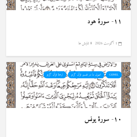
۱۱- سورهٔ هود
1 آگوست 2026
8 نمایش ها
GENEL
اصول ما در تفسیر قرآن کریم
ترجمۀ قرآن کریم
۱۰- سورهٔ یونس