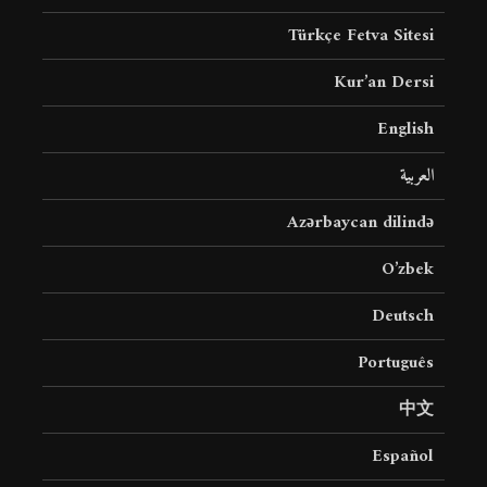
Türkçe Fetva Sitesi
Kur’an Dersi
English
العربية
Azərbaycan dilində
O’zbek
Deutsch
Português
中文
Español