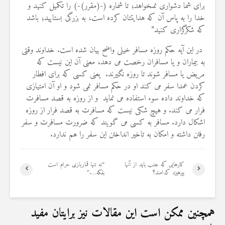
براى شما دشوارى نمى‏خواهد؛ تا شماره (-(مقرر)-) را تكميل كنيد و
19 جولای 2026
36 نمایش ها
خدا را به پاس آن كه هدايتتان كرده است، به بزرگى بستاييد؛ باشد
كه شكرگزارى كنيد”
در این آیه حکم روزه مسافر خیلی واضح بیان شده است. خداوند وقتی
به بیماران و یا مسافران رخصت می دهد، معنی آن این نیست که
مریض یا مسافر شوند تا روزه نگیرند. یعنی کسی که برای افطار
کردن عمدا سفر می کند او در حکم مسافر نمی شود و او آن امتیازی
که خداوند داده سوء استفاده می نماید و از روزه به قصد مسافرت
فرار می کند. و هیچ شکی نیست که مسافرت به قصد فرار از روزه
اشکال دارد. مسافر به کسی می گویند که ضرورت مسافرت و سفر
رفتن داشته و امکان به تاخیر انداختن این سفر را هم ندارد.
کارهایی که جنب باید از آنها
“نه تنها قماربازی حرام است
بپرهیزد کدامند؟
بلکه….”
همچنین ممکن است این مقالات نیز برایتان مفید