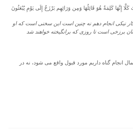
لَّا إِنَّهَا كَلِمَةٌ هُوَ قَائِلُهَا وَمِن وَرَائِهِم بَرْزَخٌ إِلَى يَوْمِ يُبْعَثُونَ
 كار نيكى انجام دهم نه چنين است اين سخنى است كه او
ان برزخى است تا روزى كه برانگيخته خواهند شد
مال انجام گناه داریم مورد قبول واقع می شود، نه در