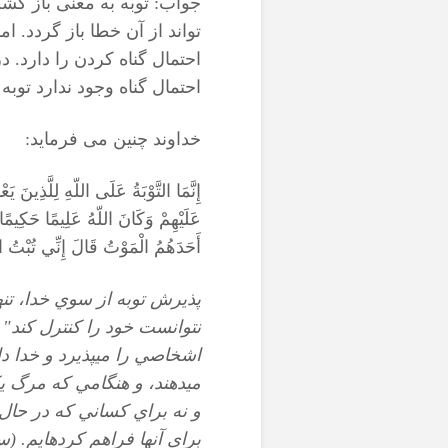
جواب: توبه به معنی باز گ
تواند از آن خطا باز گردد. 
احتمال گناه کردن را دارد. 
احتمال گناه وجود ندارد توب
خداوند چنین می فرماید:
إِنَّمَا التَّوْبَةُ عَلَى اللّهِ لِلَّذِينَ 
عَلَيْهِمْ وَكَانَ اللّهُ عَلِيمًا حَكِيمًا*
أَحَدَهُمُ الْمَوْتُ قَالَ إِنِّي تُبْتُ الآن
پذيرش توبه از سوي خدا، تنه
نتوانست خود را کنترل کند" ا
اشخاصي را مي‏پذيرد و خدا د
مي‏دهند، و هنگامي كه مرگ ي
و نه براي كساني كه در حال ك
براي آنها فراهم كرده‏ايم
.
(سور