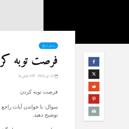
پرسش و پاسخ
فرصت توبه کر
13 می 2014
529 نمایش ها
فرصت توبه کردن
سوال: با خواندن آیات راجع ب
توضیح دهید.