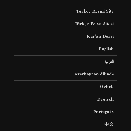
Türkçe Resmi Site
Türkçe Fetva Sitesi
Kur’an Dersi
English
العربية
Azərbaycan dilində
O’zbek
Deutsch
Português
中文