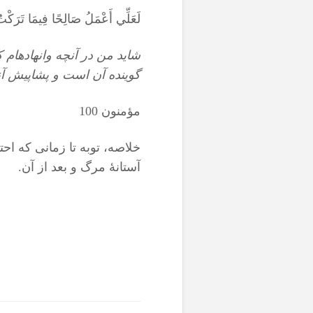
لَعَلِّي أَعْمَلُ صَالِحًا فِيمَا تَرَكْتُ كَ
شايد من در آنچه وانهاده‏ام
گوينده آن است و پشاپيش آن
مؤمنون 100
خلاصه، توبه تا زمانی که احت
آستانۀ مرگ و بعد از آن.