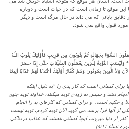
شت است. انسان هر موقع که متوجه اشتباه خویش شد می
اما این موقع تا زمانی است که در حیات است و دوباره
در دقایق پایانی که می داند در حال مرگ است و دیگر
ه مورد قبول واقع نمی شود.
يَعْمَلُونَ السُّوَءَ بِجَهَالَةٍ ثُمَّ يَتُوبُونَ مِن قَرِيبٍ فَأُوْلَئِكَ يَتُوبُ اللّهُ
 وَلَيْسَتِ التَّوْبَةُ لِلَّذِينَ يَعْمَلُونَ السَّيِّئَاتِ حَتَّى إِذَا حَضَرَ
َ وَلاَ الَّذِينَ يَمُوتُونَ وَهُمْ كُفَّارٌ أُوْلَئِكَ أَعْتَدْنَا لَهُمْ عَذَابًا أَلِيمًا
ا براي كساني است كه كار بدي را "به دلیل اینکه
نجام ‏دهند و سپس به زودي توبه مي‏كنند، خداوند توبه چنين
انا و حكيم است
.
و براي كساني كه كارهاي بد را انجام
كي از آنها فرا برسد مي گويد الان توبه كردم، توبه نيست
فر از دنيا مي‏روند، اينها كساني هستند كه عذاب دردناكي
ه نساء 4/17)