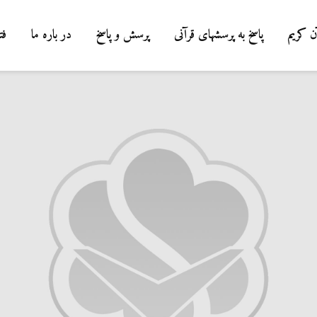
ن کریم
پاسخ به پرسشهای قرآنی
پرسش و پاسخ
در باره ما
فت
درباره سنگ زدن به
شیطان و دویدن مردان
میان صفا و مروه
20 جولای 2026