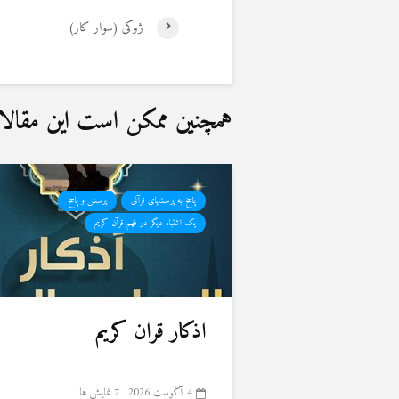
ژوکی (سوار کار)
همچنین ممکن است این مقالات 
پاسخ به پرسشهای قرآنی
پرسش و پاسخ
یک اشتباه دیگر در فهم قرآن کریم
اذکار قران کریم
4 آگوست 2026
7 نمایش ها